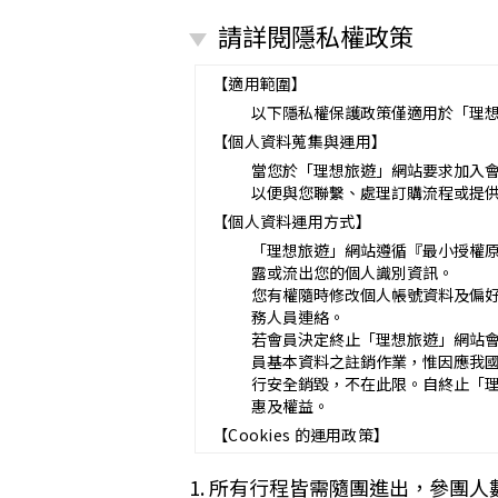
營業所：
請詳閱隱私權政策
甲乙雙方同意就本旅遊事項，依下列約
第一條（國外旅遊之意義）
本契約所謂國外旅遊，係指到中華
【適用範圍】
赴中國大陸旅行者，準用本旅遊契
以下隱私權保護政策僅適用於「理
第二條（適用之範圍及順序）
【個人資料蒐集與運用】
甲乙雙方關於本旅遊之權利義務，
第三條（旅遊團名稱、旅遊行程及廣告
當您於「理想旅遊」網站要求加入
本旅遊團名稱為_______________
以便與您聯繫、處理訂購流程或提
一、
旅遊地區（國家、城市或觀光地點
【個人資料運用方式】
二、
行程（啟程出發地點、回程之終
「理想旅遊」網站遵循『最小授權
與本契約有關之附件、廣告、宣傳
露或流出您的個人識別資訊。
義務不得低於廣告之內容。
您有權隨時修改個人帳號資料及偏
第一項記載得以所刊登之廣告、宣
務人員連絡。
未記載第一項內容或記載之內容與
若會員決定終止「理想旅遊」網站
第四條（集合及出發時地）
員基本資料之註銷作業，惟因應我
甲方應於民國_____年_____月_
行安全銷毀，不在此限。自終止「
途加入旅遊者，視為甲方任意解除
惠及權益。
第五條（旅遊費用及付款方式）
【Cookies 的運用政策】
旅遊費用：__________________
除雙方有特別約定者外，甲方應依
為提供個人化的服務，本資訊網會使用 
1. 所有行程皆需隨團進出，參團人
一、
簽訂本契約時，甲方應以_____
偏好的特定種類資料，或儲存相關