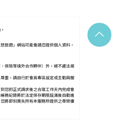
^
內。
令之規定。
理想旅遊」網站可能會請您提供個人資料，
附隨之服務說明）：_________
店、保險等境外合作夥伴）外，絕不違法揭
應確保廣告內容之真實，對甲方所負之
以尊重，請自行於會員專區設定或主動與服
於甲方之內容為準。
收到您的正式請求後之合理工作天內完成會
與帳務紀錄將於法定保存期限屆滿後自動進
方未準時到約定地點集合致未能出發，亦未能中
，您將即刻喪失所有本服務所提供之尊榮優
okies 大多僅基於輔助作用，例如儲存您
元。