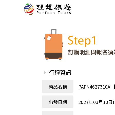
北歐
經典
服務Plus+
表單
極光
羅浮敦群島
挪威
奧入
會員專區
旅客
芬蘭
瑞典
丹麥
冰島
廣島
電子圖書
自帶
法羅群島
格陵蘭島
日本
優惠券回饋
傳真
北歐５國
四國
意見表抽獎
國外
🍁
東歐
量身訂做
郵輪
行程資訊
🍁
訂單查詢付款
國內
１６湖國家公園
🍁
聯絡我們
巴爾幹半島
商品名稱
PAFN462731
🍁
觀光局Taiwan
波蘭‧波羅的海
❄️
保加利亞‧羅馬尼亞
出發日期
2027年03月10日(
日本
捷克
波蘭
匈牙利