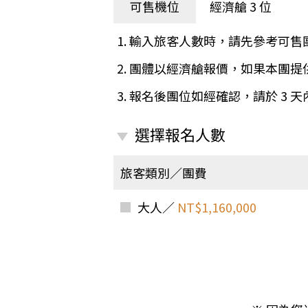
日本
斯洛伐克
克羅埃西亞
可售機位
經濟艙 3 位
斯洛維尼亞
中國
波士尼亞赫塞哥維納
1. 輸入旅客人數時，請先參考可售
北疆
俄羅斯聯邦
2. 團體以經濟艙報價，如果本團
韓國
3. 報名後團位如經確認，請於 3 
西南歐
首爾
荷蘭國王節
楓紅
選擇報名人數
英愛軍樂節
東南
賽普勒斯‧馬爾他
旅客類別／團費
泰國M
天空之城‧愛琴海三島
瑞士觀景火車名峰健行
大人／
NT$1,160,000
義大利
西西里島
西班牙
葡萄牙
德國
奧地利
荷蘭
法國
瑞士
英國
愛爾蘭