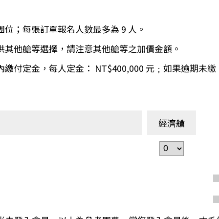
環航
印度
斯里蘭卡
團位；每張訂單報名人數最多為 9 人。
不丹‧大吉嶺‧喀什米
青藏鐵路
提供其他艙等選擇，請注意其他艙等之加價金額。
中東
海灣５國
天內繳付定金，每人定金： NT$400,000 元﹔如果逾
‧華城
土耳其
雪嶽南怡島
沙烏地阿拉伯
阿曼
亞
科威特
巴林
經濟艙
iniTour
富國島
澳洲
紐西蘭
大溪地