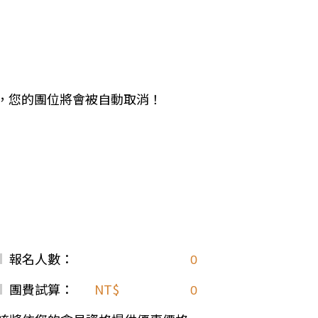
中美５國
祕魯
智利
爾
兩極會
北極
南極
期未繳，您的團位將會被自動取消！
荷美遊輪
卡達
阿拉斯加
極光峽灣
巴拿馬運河
銀海遊輪
大洋遊輪
報名人數：
NCL遊輪
迪士尼遊輪
團費試算：
NT$
歐洲河輪