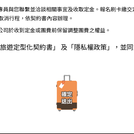
金、信用卡、轉帳、支票等方式)於出發前三日或說明會時繳清。
使用者瀏覽器進行溝通的一種技術，它可能在使用者的電腦中儲存某些資訊，大部分
務專員與您聯繫並洽談相關事宜及收取定金。報名刷卡繳交
增訂其他協議事項於本契約第三十七條，乙方不得以任何名義要求增
由瀏覽器的設定，取消或限制此項功能。
瀏覽或查詢時所產生的相關記錄，這是系統本身所自行記錄的行為，記錄包
）
取消行程，依契約書內容辦理。
料紀錄…等。這些系統自動記錄的資料無法直接辨識個人身份，僅用於分
付旅遊費用者，乙方得定相當期限催告甲方給付，甲方逾期不為給付
有其他損害，並得請求賠償。
本公司於收到定金或團費前保留調整團費之權益。
方不為其行為者，乙方得定相當期限，催告甲方為之。甲方逾期不為
台進行線上報名，為瞭解您購買產品或服務的類別與數量，以及付款人、
外旅遊定型化契約書」 及「隱私權政策」，並
購買產品或服務內容（如品名、數量、金額等）、付款人資料（如姓名、
約時，甲方得請求乙方墊付費用將其送回原出發地。於到達後，由甲
人資料（如姓名、電話、地址、郵遞區號等）、付款資料（如銀行轉帳號
交易安全認證中心以確保您的電子交易安全，「理想旅遊」網站採用寰宇數位認證
，除雙方依第三十七條另有約定以外，應包括下列項目：
線上交易過程中，均採用國際最高標準的 256-bit 安全加密技術進行傳
理甲方辦理出國所需之手續費及簽證費及其他規費。
法攔截，也是一堆亂碼無法解讀。），無資料外洩之虞。
通運輸之費用。
安排之餐飲費用。
之權利。當「理想旅遊」網站在使用個人資料的規定上作出大修改時，會
館之費用，如甲方需要單人房，經乙方同意安排者，甲方應補繳所需
遊覽費用及入場門票費等。
、車站等與旅館間之一切接送費用。
「理想旅遊」網站所有程式、網站內容及圖片，均由「理想旅遊」或其他
港口、車站等與旅館間之一切接送費用及團體行李接送人員之小費，
、改作、散布、發行、公開發表、進行還原工程、解編或反向組譯。若需
體餐宿稅捐。
方安排服務人員之報酬。
保險。
覽費用，其費用於契約簽訂後經政府機關或經營管理業者公布調高或
遞所有隱私權與安全準則予「理想旅遊」公司員工，並在公司內落實隱私