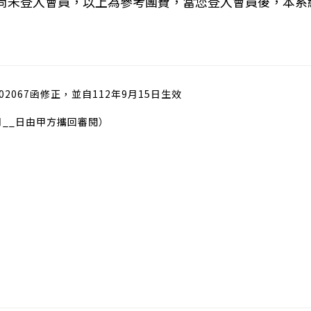
您尚未登入會員，以上為參考團費，當您登入會員後，本系
02067函修正，並自112年9月15日生效
月__日由甲方攜回審閱）
）