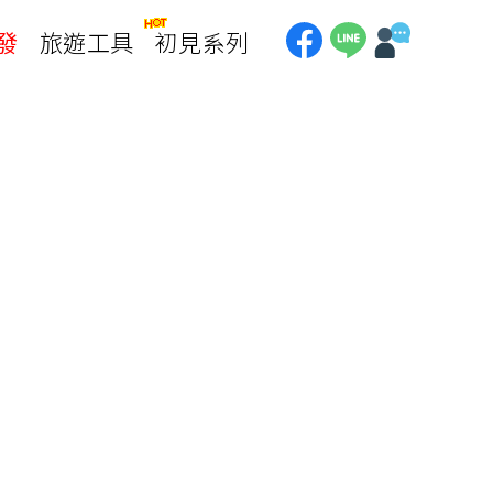
發
旅遊工具
初見系列
加拿大
銀行優惠
黃刀鎮極光
第一銀行刷卡回饋
加東賞楓
聯邦銀行刷卡回饋
加西大環線
國泰世華刷卡回饋
加拿大東西岸全覽
台新銀行3期
美國
中國信託3期/6期
美西國家公園
威
美東紐奧良
企業專區
兆豐商銀
中南美
巴西嘉年華
🗿復活節島
天空之鏡-玻利維亞