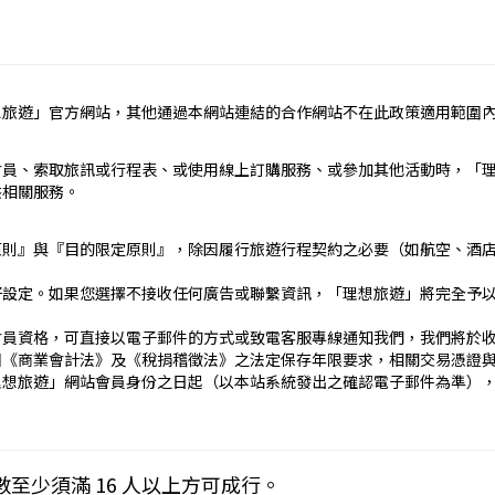
定辦理。
民國疆域以外其他國家或地區旅遊。
約之約定。
想旅遊」官方網站，其他通過本網站連結的合作網站不在此政策適用範圍
依本契約條款之約定定之；本契約中未約定者，適用中華民國有關法
責任）
會員、索取旅訊或行程表、或使用線上訂購服務、或參加其他活動時，「
_____
供相關服務。
）：________
止地點、日期、交通工具、住宿旅館、餐飲、遊覽、安排購物行程及其所
原則』與『目的限定原則』，除因履行旅遊行程契約之必要（如航空、酒
文件、行程表或說明會之說明內容均視為本契約內容之一部分。乙方
好設定。如果您選擇不接收任何廣告或聯繫資訊，「理想旅遊」將完全予
傳文件、行程表或說明會之說明內容代之。
刊登廣告、宣傳文件、行程表或說明會之說明記載不符者，以最有利
會員資格，可直接以電子郵件的方式或致電客服專線通知我們，我們將於
國《商業會計法》及《稅捐稽徵法》之法定保存年限要求，相關交易憑證
____日_____時_____分於__________準時集合出發。甲
理想旅遊」網站會員身份之日起（以本站系統發出之確認電子郵件為準）
契約，乙方得依第十三條之約定，行使損害賠償請求權。
____
下列約定繳付：
Cookies 技術來儲存並在某些時候追蹤使用者的資料。本網站使用 Co
數至少須滿 16 人以上方可成行。
__(現金、信用卡、轉帳、支票等方式)繳付新臺幣___________
密碼以方便您上網至本行網站時不必每次再輸入密碼…等。