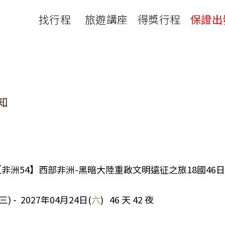
找行程
旅遊講座
得獎行程
保證出
日本
非洲
下載
出國資訊
瀨溪
南紀熊野古道
中非９國
服務確認單
護照申辦
‧四國
北陸
西非１８國
護照切結書
各國簽證
南非６國＋香草５國
名旅館
刷卡單
匯率查詢
印度洋香草５國
山陽
新潟‧谷川
旅遊定型化契約
全球天氣
動物大遷徙
北海道
🍁北關東
國外旅遊定型化契約
航班查詢
馬達加斯加
模里西斯
新潟‧谷川
🍁四國山陽
旅遊定型化契約
各國電壓
肯亞
納米比亞
辛巴
伊豆‧演歌天后演唱會
駐台觀光單位
利比亞
摩洛哥
埃及
0A 【非洲54】西部非洲-黑暗大陸重啟文明遠征之旅18國46日
京都奈良犬山
國外旅遊警示
突尼西亞
塞內加爾
札幌雪祭
🧧山口縣
三) - 2027年04月24日(
六
) 46 天 42 夜
中南亞
頂級飛鳥-花火節
中亞５國