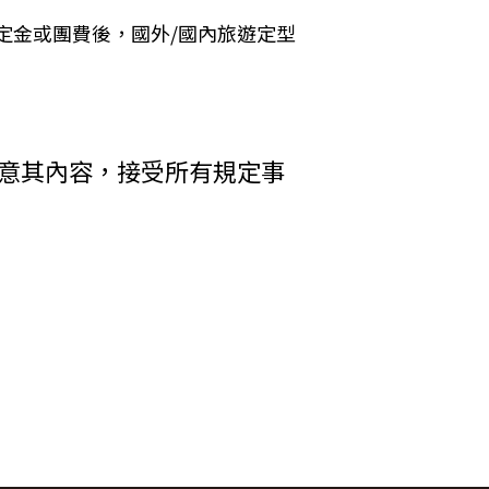
 Cookies 的有效期限僅限於一定期
定金或團費後，國外/國內旅遊定型
加旅遊費用。
括您使用連線設備的 IP 位址、使用時
析網站流量並提升「理想旅遊」網站的服務
者，乙方得終止契約。甲方應賠償之費
其行為者，乙方得終止契約，並得請求
收受貨款資料，「理想旅遊」網站將會以線
同意其內容，接受所有規定事
電子郵件、地址、郵遞區號、電話、生日、
方附加年利率__％利息償還乙方。
碼等）等相關資訊。
中心提供之 GlobalTrust SSL
輸處理（即表示您傳送的資料正經過 SSL
在網頁上張貼告示，通知您相關事項。
差額。
權利人依法擁有其智慧財產權，任何人不得
行李數量之重量依航空公司規定辦理。
引用或轉載，請事先依法取得「理想旅遊」
調低逾百分之十者，應由甲方補足，或
權防護措施。