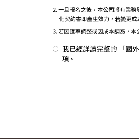
二、
其餘款項以_______ (現
※
Cookies 是網站伺服器用來和
2. 一旦報名之後，本公司將有業
前項之特別約定，除經雙方同意並
間或單次造訪。但是使用者可以經
「理想旅遊」網站自動接收並紀錄您
第六條（旅客怠於給付旅遊費用之效力
化契約書即產生效力，若變更或
間、使用的瀏覽器、瀏覽及點選資
甲方因可歸責自己之事由，怠於給
品質，請您放心。
用，依第十三條約定辦理；乙方如
3. 若因匯率調整或因成本調漲，
第七條（旅客協力義務）
【線上訂購與付款】
旅遊需甲方之行為始能完成，而甲
當您經由「理想旅遊」網站交易平
我已經詳讀完整的 「國
賠償因契約終止而生之損害。
上或離線方式，蒐集您主動提供所
旅遊開始後，乙方依前項規定終止契
性別、職業和個人興趣等）、收貨
項。
第八條（旅遊費用所涵蓋之項目）
所有線上購物流程與加密機制，均依照
甲方依第五條約定繳納之旅遊費用
網站伺服器數位憑證機制，您的訂單在
一、
代辦證件之行政規費：乙方代
保密機制的防護中，就算中途被不
二、
交通運輸費：旅程所需各種交
【隱私權保護政策修訂】
三、
餐飲費：旅程中所列應由乙方
「理想旅遊」網站保有修訂本政策
四、
住宿費：旅程中所列住宿及旅
五、
遊覽費用：旅程中所列之一切
【智慧財產權】
六、
接送費：旅遊期間機場、港口
尊重智慧財產權為全民應盡義務，
七、
行李費：團體行李往返機場、
逕自使用、修改、重製、公開播送
八、
稅捐：各地機場服務稅捐及團
或相關權利人之書面同意。
九、
服務費：領隊及其他乙方為甲
【我們對保護您隱私權的承諾】
十、
保險費：責任保險及履約保證
前項第二款交通運輸費及第五款遊
為確保您的個人資料安全，我們傳