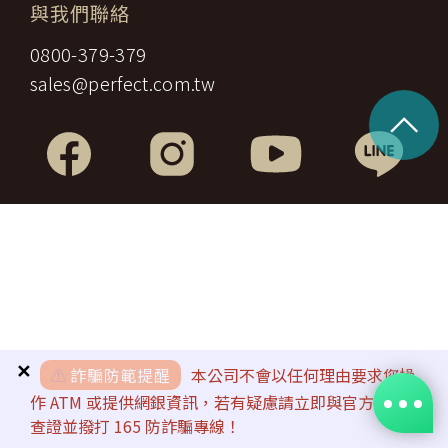
與我們聯絡
0800-379-379
sales@perfect.com.tw
^
✕
⚠️
詐騙防範提醒
本公司不會以任何理由要求您操
作 ATM 或提供網銀資訊，若有疑慮請立即與官方客服
查證並撥打 165 防詐騙專線！