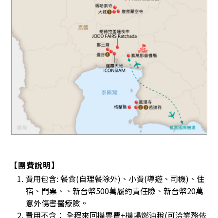
【團費說明】
1. 費用包含: 餐食(自理餐除外)、小費(導遊、司機)、住
宿、門票、、新台幣500萬履約責任險、新台幣20萬
意外傷害醫療險。
2. 費用不含： 全程來回機票費+機場燃油稅(可洽業務依