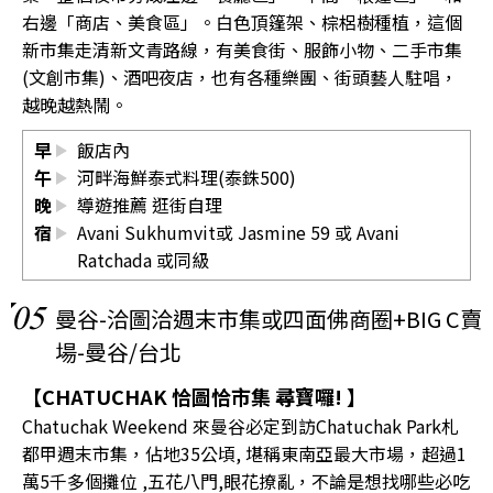
右邊「商店、美食區」。白色頂篷架、棕梠樹種植，這個
新市集走清新文青路線，有美食街、服飾小物、二手市集
(文創市集)、酒吧夜店，也有各種樂團、街頭藝人駐唱，
越晚越熱鬧。
早
飯店內
午
河畔海鮮泰式料理(泰銖500)
晚
導遊推薦 逛街自理
宿
Avani Sukhumvit或 Jasmine 59 或 Avani
Ratchada 或同級
05
曼谷-洽圖洽週末市集或四面佛商圈+BIG C賣
場-曼谷/台北
【CHATUCHAK 恰圖恰市集 尋寶囉! 】
Chatuchak Weekend 來曼谷必定到訪Chatuchak Park札
都甲週末市集，佔地35公頃, 堪稱東南亞最大市場，超過1
萬5千多個攤位 ,五花八門,眼花撩亂，不論是想找哪些必吃