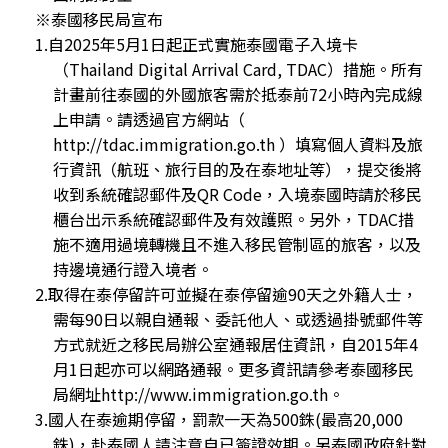
※泰國移民局宣布
1.自2025年5月1日起正式實施泰國電子入境卡
（Thailand Digital Arrival Card, TDAC）措施。所有
計畫前往泰國的外國旅客需於抵泰前72小時內完成線
上申請。請透過官方網站（
http://tdac.immigration.go.th ）填寫個人資料及旅
行資訊（航班、旅行目的及在泰地址等），提交後將
收到系統確認郵件及QR Code，入境泰國時請於移民
櫃台出示系統確認郵件及有效護照。另外，TDAC措
施不適用過境轉機且不進入移民管制區的旅客，以及
持邊境通行證入境者。
2.取得在泰停留許可並擬在泰停留逾90天之外籍人士，
需每90日以親自通報、委託他人、或透過掛號郵件等
方式就近之移民局辦公室通報居住資訊，自2015年4
月1日起亦可以網路通報。更多資訊請參考泰國移民
局網址http://www.immigration.go.th。
3.國人在泰逾期停留，罰款一天為500銖(最高20,000
銖)，赴泰國人請注意自已簽證效期。另泰國政府針對