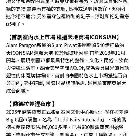
地文化和宗教的尊重。避免穿著有宗教、政治或冒犯性標
語的衣物.需穿著有袖的衣服, 長褲或過膝裙為宜，短褲和
迷你裙不適合,另外需穿包覆腳趾的鞋子，涼鞋和拖鞋需搭
配襪子。
【首創室內水上市場 暹邏天地商場ICONSIAM】
Siam Paragon所屬的Siam Piwat集團耗資540億打造的
★ICONSIAM暹羅天地 位於昭披耶河畔 甫於2018年11月
開幕，展現泰國77個最具特色的藝術、文化、民俗、飲食
與傳統生活等，融合美學空間與設計,成為最具目光兼具話
題性的休閒購物場所，首創將泰國特色水上市場搬進百貨
公司內, 空中花園, 國際14品牌旗艦店. 是目前東南亞最大
綜合商城
。
【 喬德拉差達夜市 】
2025年喬德夜市正式搬到泰國文化中心新址，就在拉差達
Big C超市隔壁，名為「Jodd Fairs Ratchada」，新的喬
德拉差達夜市佔地6,000多坪，已有800新舊商家開始營
業，整個夜市分成左邊「餐廳區」，中間「帳篷區」，和