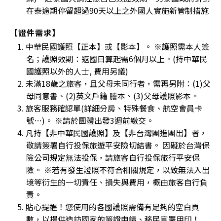
在泰逾期停留超過90天以上之外國人實施新管制措施
【證件需求】
1. 中華民國護照【正本】或【影本】。 ※護照需本人簽
名；護照效期：返國日算起需6個月以上。(持中華民
國護照以外的人士, 費用另議)
2. 未滿18歲之旅客，且父母未同行者，需再另附：(1)父
母同意書、(2)英文戶籍 謄本、(3)父母護照影本。
3. 旅客服務確認單(詳細分房、特殊餐食、航空會員卡
號…)。 ※請於團體出發3週前繳交。
4. 凡持【非中華民國護照】及【非台灣團進團出】者，
敬請簽署自行投保旅遊平安險切結書。 因礙於台灣保
險公司規定無法投保，請旅客自行投保旅行平安保
險。 ※若有發生證照不符合相關規定，以致無法入出
境等衍生的一切責任、損失與費用，概由旅客自行負
責。
5. 貼心提醒！您使用的各國護照需備有足夠的空白頁
數，以提供造訪國家的簽證申請、移民官署用印！