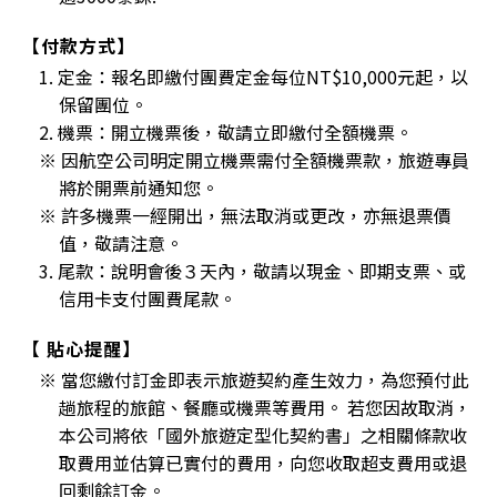
【付款方式】
1. 定金：報名即繳付團費定金每位NT$10,000元起，以
保留團位。
2. 機票：開立機票後，敬請立即繳付全額機票。
※ 因航空公司明定開立機票需付全額機票款，旅遊專員
將於開票前通知您。
※ 許多機票一經開出，無法取消或更改，亦無退票價
值，敬請注意。
3. 尾款：說明會後３天內，敬請以現金、即期支票、或
信用卡支付團費尾款。
【 貼心提醒】
※ 當您繳付訂金即表示旅遊契約產生效力，為您預付此
趟旅程的旅館、餐廳或機票等費用。 若您因故取消，
本公司將依「國外旅遊定型化契約書」之相關條款收
取費用並估算已實付的費用，向您收取超支費用或退
回剩餘訂金。