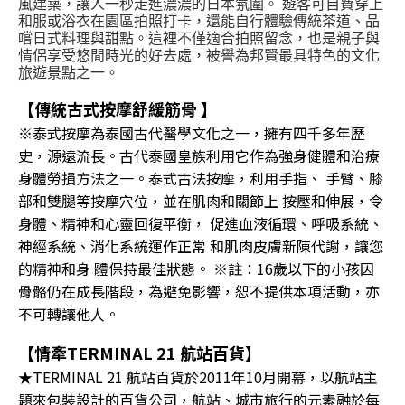
風建築，讓人一秒走進濃濃的日本氛圍。 遊客可自費穿上
和服或浴衣在園區拍照打卡，還能自行體驗傳統茶道、品
嚐日式料理與甜點。這裡不僅適合拍照留念，也是親子與
情侶享受悠閒時光的好去處，被譽為邦賢最具特色的文化
旅遊景點之一。
【傳統古式按摩舒緩筋骨 】
※泰式按摩為泰國古代醫學文化之一，擁有四千多年歷
史，源遠流長。古代泰國皇族利用它作為強身健體和治療
身體勞損方法之一。泰式古法按摩，利用手指、 手臂、膝
部和雙腿等按摩穴位，並在肌肉和關節上 按壓和伸展，令
身體、精神和心靈回復平衡， 促進血液循環、呼吸系統、
神經系統、消化系統運作正常 和肌肉皮膚新陳代謝，讓您
的精神和身 體保持最佳狀態。 ※註：16歲以下的小孩因
骨骼仍在成長階段，為避免影響，恕不提供本項活動，亦
不可轉讓他人。
【情牽TERMINAL 21 航站百貨】
★TERMINAL 21 航站百貨於2011年10月開幕，以航站主
題來包裝設計的百貨公司，航站、城市旅行的元素融於每