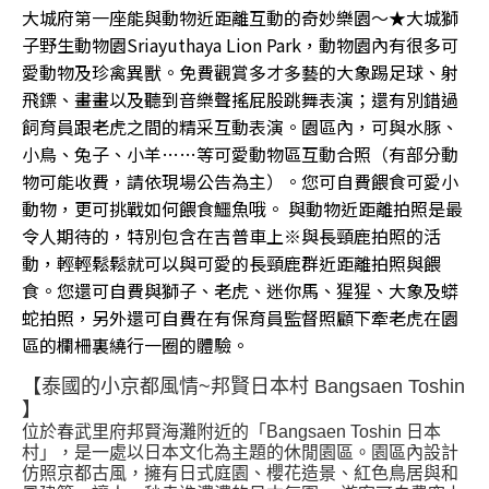
大城府第一座能與動物近距離互動的奇妙樂園～★大城獅
子野生動物園Sriayuthaya Lion Park，動物園內有很多可
愛動物及珍禽異獸。免費觀賞多才多藝的大象踢足球、射
飛鏢、畫畫以及聽到音樂聲搖屁股跳舞表演；還有別錯過
飼育員跟老虎之間的精采互動表演。園區內，可與水豚、
小鳥、兔子、小羊……等可愛動物區互動合照（有部分動
物可能收費，請依現場公告為主）。您可自費餵食可愛小
動物，更可挑戰如何餵食鱷魚哦。 與動物近距離拍照是最
令人期待的，特別包含在吉普車上※與長頸鹿拍照的活
動，輕輕鬆鬆就可以與可愛的長頸鹿群近距離拍照與餵
食。您還可自費與獅子、老虎、迷你馬、猩猩、大象及蟒
蛇拍照，另外還可自費在有保育員監督照顧下牽老虎在園
區的欄柵裏繞行一圈的體驗。
【泰國的小京都風情~邦賢日本村 Bangsaen Toshin
】
位於春武里府邦賢海灘附近的「Bangsaen Toshin 日本
村」，是一處以日本文化為主題的休閒園區。園區內設計
仿照京都古風，擁有日式庭園、櫻花造景、紅色鳥居與和