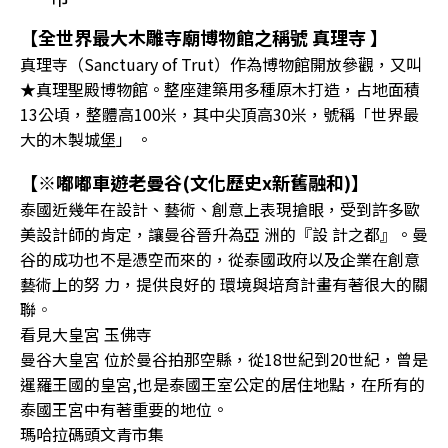
【全世界最大木雕寺廟博物館之稱號 真理寺 】
真理寺（Sanctuary of Trut）作為博物館開放參觀，又叫
★真理聖殿博物館。整座建築用多種原木打造，占地面積
13公頃，整體高100米，其中尖頂高30米，號稱「世界最
大的木製城堡」 。
【※嘟嘟車遊老曼谷(文化歷史x新舊融和)】
泰國近幾年在設計、藝術、創意上表現搶眼，受到許多歐
美設計師的肯定，讓曼谷晉升為亞 洲的『設 計之都』。曼
谷的成功也不是憑空而來的，從泰國政府以及企業在創意
藝術上的努 力，提供良好的 環境與培育計畫有著很大的關
聯
。
看見大皇宮 玉佛寺
曼谷大皇宮 位於曼谷拍那空縣，從18世紀到20世紀，曾是
暹羅王國的皇宮,也是泰國王室公定的居住地點，在所有的
泰國王宮中有著重要的地位。
瑪哈拉碼頭文青市集