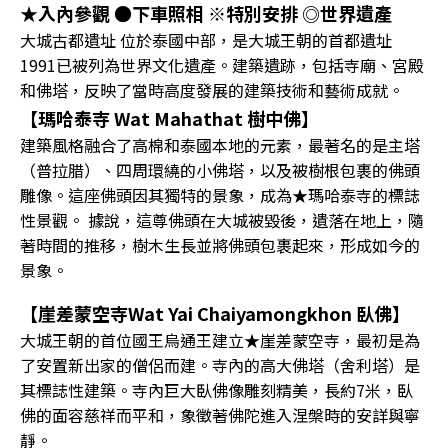
★入內參觀 ●下車照相 ※特別安排 ◎世界遺產
大城古都遺址 位於泰國中部，是大城王朝的首都遺址
1991已被列為世界文化遺產。建築遺跡，包括寺廟、宮殿
和佛塔，反映了當時高度發展的建築技術和藝術成就。
【瑪哈泰寺 Wat Mahathat 樹中佛】
建築風格融合了高棉和泰國本地的元素，最著名的是主塔
（普拉腊）、四周環繞的小佛塔，以及被樹根包裹的佛頭
雕像。這座佛頭因其獨特的景象，成為★瑪哈泰寺的標誌
性景觀。 據說，這尊佛頭在大城被毀後，遺落在地上，隨
著時間的推移，樹木生長並將佛頭包裹起來，形成如今的
景象。
【崖差蒙空寺Wat Yai Chaiyamongkhon 臥佛】
大城王朝的首位國王烏通王建立★崖差蒙空寺，最初是為
了安置新出家的僧侶而建。寺內的高大佛塔（舍利塔）是
其標誌性建築。寺內巨大臥佛像雕刻精美，長約7米，臥
佛的面容慈祥而平和，象徵著佛陀進入涅槃時的安詳與寧
靜。