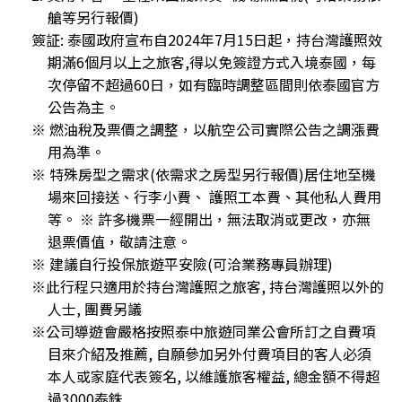
艙等另行報價)
簽証: 泰國政府宣布自2024年7月15日起，持台灣護照效
期滿6個月以上之旅客,得以免簽證方式入境泰國，每
次停留不超過60日，如有臨時調整區間則依泰國官方
公告為主。
※ 燃油稅及票價之調整，以航空公司實際公告之調漲費
用為準。
※ 特殊房型之需求(依需求之房型另行報價)居住地至機
場來回接送、行李小費、 護照工本費、其他私人費用
等。 ※ 許多機票一經開出，無法取消或更改，亦無
退票價值，敬請注意。
※ 建議自行投保旅遊平安險(可洽業務專員辦理)
※此行程只適用於持台灣護照之旅客, 持台灣護照以外的
人士, 團費另議
※公司導遊會嚴格按照泰中旅遊同業公會所訂之自費項
目來介紹及推薦, 自願參加另外付費項目的客人必須
本人或家庭代表簽名, 以維護旅客權益, 總金額不得超
過3000泰銖.