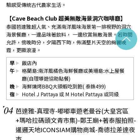
驗感受傳統古代農家生活。
【Cave Beach Club 超美無敵海景洞穴咖啡廳】
泰國芭達雅超人氣、充滿南洋風味海景第一排視野的洞穴
^
海景餐廳，一邊品味著飲料， 一邊欣賞無敵海景。若時間
允許，傍晚時分，夕陽西下時，佈滿整片天空的絢麗晚
霞，更顯浪漫。
早
飯店內
午
格蘭島:南洋風橘色海鮮餐廳或美珊島:水上屋餐
廳(自理導遊協助點餐)
晚
海鮮燒烤BBQ大頭蝦吃到飽( 泰銖499)
宿
Hotel J Pattaya 或 M Hotel Pattaya 或同級
04
芭達雅-真理寺-嘟嘟車遊老曼谷(大皇宮區
+瑪哈拉碼頭文青市集)-鄭王廟+著泰服拍照-
暹邏天地ICONSIAM購物商城-喬德拉差達夜
市