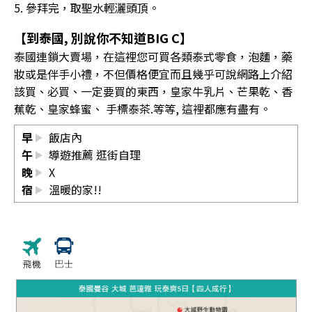
5. 參拜完，取聖水輕灑頭頂。
【到泰國, 別說你不知道BIG C】
泰國連鎖大賣場，在這裡您可買各類泰式零食，泡麵，藥
妝或是伴手小禮，不但價格便宜而且幾乎可說網路上介紹
該買、必買、一定要買的東西，皇家牛乳片、芒果乾、香
蕉乾、皇家蜂蜜、 手標泰茶.等等, 這裡都應有盡有。
早
飯店內
午
導遊推薦 逛街自理
晚
X
宿
溫暖的家!!