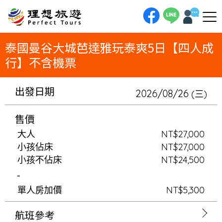
理想旅遊-泰國曼谷大城芭達雅玩泰爽5日【四人成行】不含機票以最IN的方式，探索最經典的泰國！5日四人成行之旅，不僅帶
您探訪丹能沙朵水上市場、桂河大橋等經典場景，更將深入大城獅子野生動物園與長頸鹿近距離合照，並在芭達雅的網紅洞穴咖
啡廳享受無敵海景。全程精選美食與特色體驗，感受一趟與眾不同的泰式潮流假期。
泰國曼谷大城芭達雅玩泰爽5日【四人成
行】不含機票
出發日期
2026/08/26
(三)
售價
大人
NT$27,000
小孩佔床
NT$27,000
小孩不佔床
NT$24,500
-
單人房加價
NT$5,300
航班參考