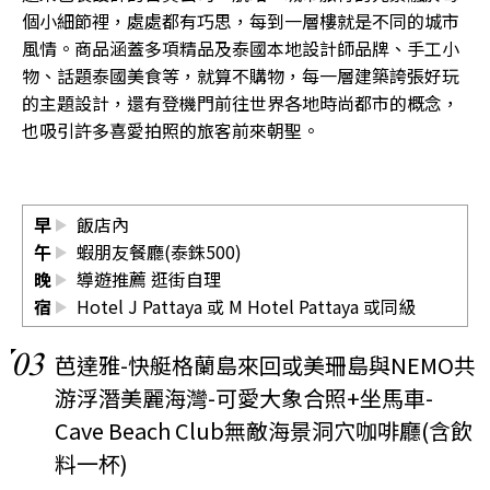
個小細節裡，處處都有巧思，每到一層樓就是不同的城市
風情。商品涵蓋多項精品及泰國本地設計師品牌、手工小
物、話題泰國美食等，就算不購物，每一層建築誇張好玩
的主題設計，還有登機門前往世界各地時尚都市的概念，
也吸引許多喜愛拍照的旅客前來朝聖。
早
飯店內
午
蝦朋友餐廳(泰銖500)
晚
導遊推薦 逛街自理
宿
Hotel J Pattaya 或 M Hotel Pattaya 或同級
03
芭達雅-快艇格蘭島來回或美珊島與NEMO共
游浮潛美麗海灣-可愛大象合照+坐馬車-
Cave Beach Club無敵海景洞穴咖啡廳(含飲
料一杯)