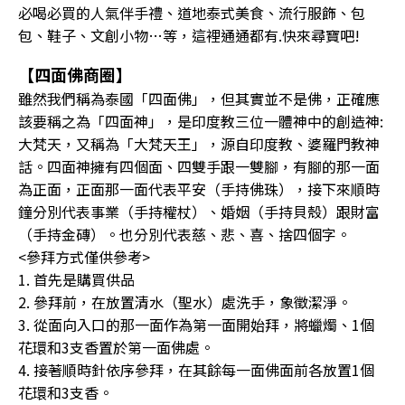
必喝必買的人氣伴手禮、道地泰式美食、流行服飾、包
包、鞋子、文創小物…等，這裡通通都有.快來尋寶吧!
【四面佛商圈】
雖然我們稱為泰國「四面佛」，但其實並不是佛，正確應
該要稱之為「四面神」，是印度教三位一體神中的創造神:
大梵天，又稱為「大梵天王」，源自印度教、婆羅門教神
話。四面神擁有四個面、四雙手跟一雙腳，有腳的那一面
為正面，正面那一面代表平安（手持佛珠），接下來順時
鐘分別代表事業（手持權杖）、婚姻（手持貝殼）跟財富
（手持金磚）。也分別代表慈、悲、喜、捨四個字。
<參拜方式僅供參考>
1. 首先是購買供品
2. 參拜前，在放置清水（聖水）處洗手，象徵潔淨。
3. 從面向入口的那一面作為第一面開始拜，將蠟燭、1個
花環和3支香置於第一面佛處。
4. 接著順時針依序參拜，在其餘每一面佛面前各放置1個
花環和3支香。