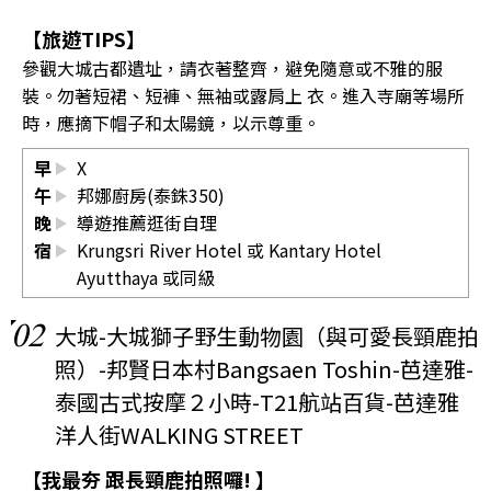
【旅遊TIPS】
參觀大城古都遺址，請衣著整齊，避免隨意或不雅的服
裝。勿著短裙、短褲、無袖或露肩上 衣。進入寺廟等場所
時，應摘下帽子和太陽鏡，以示尊重。
早
X
午
邦娜廚房(泰銖350)
晚
導遊推薦逛街自理
宿
Krungsri River Hotel 或 Kantary Hotel
Ayutthaya 或同級
02
大城-大城獅子野生動物園（與可愛長頸鹿拍
照）-邦賢日本村Bangsaen Toshin-芭達雅-
泰國古式按摩２小時-T21航站百貨-芭達雅
洋人街WALKING STREET
【我最夯 跟長頸鹿拍照囉! 】