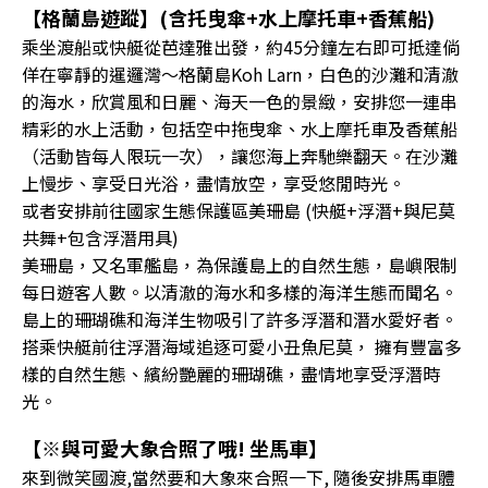
【格蘭島遊蹤】(含托曳傘+水上摩托車+香蕉船)
乘坐渡船或快艇從芭達雅出發，約45分鐘左右即可抵達倘
佯在寧靜的暹邏灣～格蘭島Koh Larn，白色的沙灘和清澈
的海水，欣賞風和日麗、海天一色的景緻，安排您一連串
精彩的水上活動，包括空中拖曳傘、水上摩托車及香蕉船
（活動皆每人限玩一次），讓您海上奔馳樂翻天。在沙灘
上慢步、享受日光浴，盡情放空，享受悠閒時光。
或者安排前往國家生態保護區美珊島 (快艇+浮潛+與尼莫
共舞+包含浮潛用具)
美珊島，又名軍艦島，為保護島上的自然生態，島嶼限制
每日遊客人數。以清澈的海水和多樣的海洋生態而聞名。
島上的珊瑚礁和海洋生物吸引了許多浮潛和潛水愛好者。
搭乘快艇前往浮潛海域追逐可愛小丑魚尼莫， 擁有豐富多
樣的自然生態、繽紛艷麗的珊瑚礁，盡情地享受浮潛時
光。
【※與可愛大象合照了哦! 坐馬車】
來到微笑國渡,當然要和大象來合照一下, 隨後安排馬車體