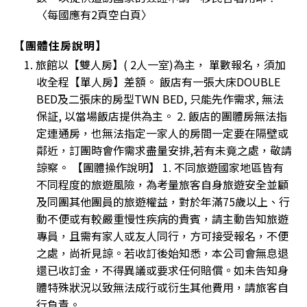
〈每國應有2頁空白頁〉
【團體住房說明】
1. 旅館以【雙人房】( 2人一室)為主， 單數報名，須加
收全程【單人房】差額。 飯店有一張大床DOUBLE
BED及二張床的房型TWN BED, 只能先作需求, 無法
保証, 以當場飯店提供為主。 2. 飯店的團體房無法指
定連通房，也無法指定一家人的房間一定要在隔壁或
鄰近，訂團時會作需求盡量安排,若有未竟之處，敬請
諒察。 【團體操作說明】 1. 不同旅遊國家地區皆有
不同程度的旅遊風險，為考量旅客自身旅遊安全並顧
及同團其他團員的旅遊權益，對於年滿75歲以上、行
動不便或有較嚴重慢性疾病的貴賓，請主動告知旅遊
專員，且需有家人或友人同行，方可接受報名，不便
之處，尚祈見諒。若收訂後始知悉，本公司會無息退
還已收訂金，不得異議或要求任何賠償。如未告知身
體特殊狀況以致無法成行或衍生其他費用，請旅客自
行負責。