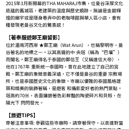
2015年3月新開幕的THA MAHARAJ市集，位曼谷深厚文化
底蘊的舊城區，老建築的溫度與歷史痕跡，無論是金碧輝
煌的廟宇或是隱身巷弄中的老咖啡館與華人區小店，會有
種發現老曼谷文化的驚喜感！
【
著泰服遊鄭王廟留影
】
位於湄南河西岸 ★鄭王廟（Wat Arun），也稱黎明寺，曼
谷著名的地標之一。以其高聳的中 央塔（稱為“巴壤”）
而聞名。鄭王廟得名于泰國的鄭信王（又稱達信大帝），
他在1767年 重新統一泰國時，曾在此地建立了自己的宮
殿。鄭王廟的象徵意義深遠，它不僅是曼谷的重要 宗教場
所，也是泰國歷史文化的象徵。寺廟以優雅的泰國風格建
築和精美的裝飾著稱，是遊客 和攝影愛好者的熱門景點。
塔高約70米，表面鑲嵌著色彩鮮豔的陶瓷碎片和貝殼，在
陽光下 閃閃發光。
【旅遊TIPS】
穿著注意事項: 參觀這些寺廟時，請穿著保守，以表達對當