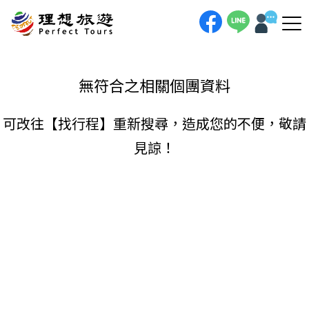
理想旅遊-
手機直撥
聯絡我們
無符合之相關個團資料
可改往【
找行程
】重新搜尋，造成您的不便，敬請
見諒！