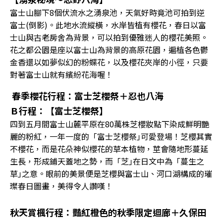
富士山腳下8個伏流水之湧泉池，天氣好時竟池可拍到逆
富士(倒影)。此地水流縱橫，水岸皆植有櫻花，春日以富
士山與古老房舍為背景，可以拍到優雅迷人的櫻花美照。
花之都公園是座以富士山為背景的高原花園，遍植各色鬱
金香還以如夢似幻的粉蝶花，以及櫻花夾岸的小徑，只要
對著富士山就有繽紛花海喔！
春季櫻花行程：富士芝櫻祭＋忍也八海
Ｂ行程：【富士芝櫻祭】
四到五月間富士山麓平原在80萬株芝櫻妝點下染成鮮明艷
麗的粉紅，一年一度的「富士芝櫻祭｣可愛登場！芝櫻其實
不櫻花，而是花朵神似櫻花的草本植物，莖會隨地形蔓延
生長，形成鋪天蓋地之勢，而「芝｣在日文中為「蔓生之
草｣之意。眼前的美景便是芝櫻與富士山、河口湖構成的璀
璨春日圖畫，美得令人讚嘆！
秋天賞楓行程：豔紅橙色的秋季限定迴廊＋久保田