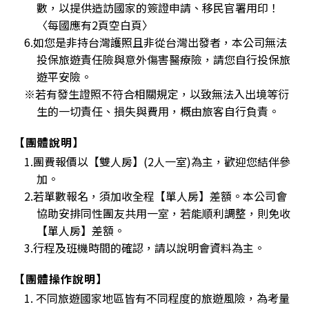
數，以提供造訪國家的簽證申請、移民官署用印！
〈每國應有2頁空白頁〉
6.如您是非持台灣護照且非從台灣出發者，本公司無法
投保旅遊責任險與意外傷害醫療險，請您自行投保旅
遊平安險。
※若有發生證照不符合相關規定，以致無法入出境等衍
生的一切責任、損失與費用，概由旅客自行負責。
【團體說明】
1.團費報價以【雙人房】(2人一室)為主，歡迎您結伴參
加。
2.若單數報名，須加收全程【單人房】差額。本公司會
協助安排同性團友共用一室，若能順利調整，則免收
【單人房】差額。
3.行程及班機時間的確認，請以說明會資料為主。
【團體操作說明】
1. 不同旅遊國家地區皆有不同程度的旅遊風險，為考量