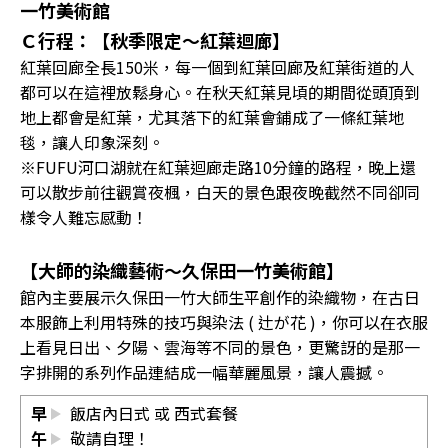
一竹美術館
Ｃ行程：【秋季限定～紅葉迴廊】
紅葉回廊全長150米，每一個到紅葉回廊及紅葉街道的人
都可以在這裡放鬆身心。在秋天紅葉見頃的期間從頭頂到
地上都會是紅葉，尤其落下的紅葉會鋪成了一條紅葉地
毯，讓人印象深刻。
※FUFU河口湖就在紅葉迴廊走路10分鐘的路程，晚上還
可以散步前往觀賞夜楓，白天的景色跟夜晚截然不同卻同
樣令人難忘感動！
【大師的染織藝術～久保田一竹美術館】
館內主要展示久保田一竹大師生平創作的染織物，在古日
本服飾上利用特殊的技巧與染法 ( 辻が花 )，你可以在衣服
上看見日出、夕陽、雲海等不同的景色，更驚訝的是那一
字排開的系列作品連結成一幅華麗風景，讓人震撼。
早
飯店內日式 或 西式套餐
午
敬請自理！