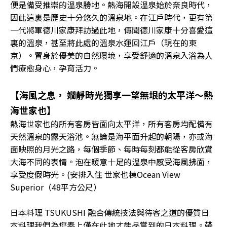
便是備受推崇的溫泉勝地。熱海開設溫泉始於奈良時代，
因此這裏是歷史十分悠久的溫泉地。在江戶時代，更有第
一代將軍德川家康拜訪過此地，傳聞德川家康十分喜愛這
裏的溫泉，甚至將此處的溫泉水運回江戶（現在的東
京）。置身於優美的自然環境，享受舒適的溫泉入浴為人
們療愈身心，孕育活力。
【海風之息， 嫺靜時光獨享一望無垠的太平洋～熱
海世家也】
熱海世家也的所有客房皆面向太平洋，所有客房均配備有
天然溫泉的露天浴池。無論是海平面升起的朝陽，亦或海
面映照的月光之路，每個季節、每時每刻都能從客房欣賞
大海不同的表情。泡在暖意十足的溫泉中感受海風拂面，
享受度假時光。(安排入住 世家也棟Ocean View
Superior（48平方公尺）
日本料理 TSUKUSHI 融合傳統技法與待客之道的優質日
本料理我們為您奉上僅在此地才能品嘗到的日本料理。帶