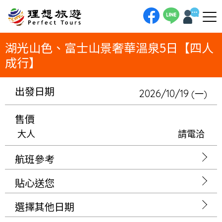
理想旅遊-湖光山色、富士山景奢華溫泉5日【四人成行】一趟凝望山海的極致奢華旅程！5日慢遊，四人成行。我們將安排連泊
「熱海世家也」，在私人溫泉中獨享太平洋；再連泊「FUFU河口湖」，於房內擁抱富士山的萬種風情。從蔚藍海岸到壯麗山
巒，全程入住頂級設計旅宿，享受一場無與倫比的感官盛宴。
湖光山色、富士山景奢華溫泉5日【四人
成行】
出發日期
2026/10/19
(一)
售價
大人
請電洽
航班參考
貼心送您
選擇其他日期