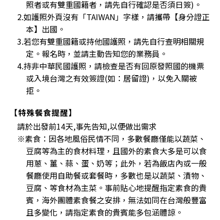
照者或有雙重國籍者，請先自行確認是否須日簽)。
2.如護照外頁沒有「TAIWAN」字樣，請攜帶【身分證正
本】出國。
3.若您有雙重國籍或持他國護照，請先自行查明相關規
定。報名時，並請主動告知您的業務員。
4.持非中華民國護照，請檢查是否有回原發照國的機票
或入境台灣之有效簽證(如：居留證)，以免入關被
拒。
【特殊餐食提醒】
請於出發前14天,事先告知,以便做出需求
※素食：因各地風俗民情不同，多數餐廳僅能以蔬菜、
豆腐等為主的食材料理，且國外的素食大多是可以食
用蔥、薑、蒜、蛋、奶等；此外，若為飯店內或一般
餐廳使用自助餐或套餐時，多數也是以蔬菜、漬物、
豆腐、等食材為主菜。事前貼心地提醒指定素食的貴
賓，海外團體素食餐之安排，無法如同在台灣般豐富
且多變化，請指定素食的貴賓能多包涵體諒。