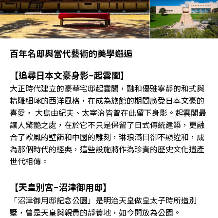
百年名邸與當代藝術的美學邂逅
【追尋日本文豪身影~起雲閣】
大正時代建立的豪華宅邸起雲閣，融和優雅寧靜的和式與
精雕細琢的西洋風格，在成為旅館的期間廣受日本文豪的
喜愛， 大島由紀夫、太宰治皆曾在此留下身影。起雲閣最
讓人驚艷之處，在於它不只是保留了日式傳統建築，更融
合了歐風的壁飾和中國的雕刻，琳琅滿目卻不顯違和，成
為那個時代的經典，這些設施將作為珍貴的歷史文化遺產
世代相傳。
【天皇別宮~沼津御用邸】
「沼津御用邸記念公園」是明治天皇做皇太子時所造別
墅，曾是天皇與親貴的靜養地，如今開放為公園。