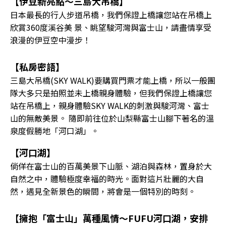
【伊豆新亮點～三島大吊橋】
日本最長的行人步道吊橋，我們保證上橋讓您站在吊橋上
欣賞360度溪谷美 景、眺望駿河灣與富士山，請盡情享受
浪漫的伊豆空中漫步！
【私房密語】
三島大吊橋(SKY WALK)要購買門票才能上橋，所以一般團
隊大多只是拍照並未上橋親身體驗，但我們保證上橋讓您
站在吊橋上，親身體驗SKY WALK的刺激與駿河灣、富士
山的無敵美景。 隨即前往位於山梨縣富士山腳下著名的溫
泉度假勝地「河口湖」。
【河口湖】
倘佯在富士山的百萬美景下山脈、湖泊與森林，置身於大
自然之中，體驗極度幸福的時光。面對這片壯麗的大自
然，遇見全新景色的瞬間，將會是一個特別的時刻。
【擁抱「富士山」萬種風情～FUFU河口湖，安排