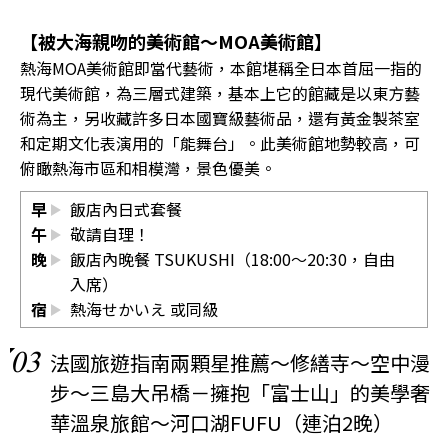
【被大海親吻的美術館～MOA美術館】
熱海MOA美術館即當代藝術，本館堪稱全日本首屈一指的
現代美術館，為三層式建築，基本上它的館藏是以東方藝
術為主，另收藏許多日本國寶級藝術品，還有黃金製茶室
和定期文化表演用的「能舞台」。此美術館地勢較高，可
俯瞰熱海市區和相模灣，景色優美。
早
飯店內日式套餐
午
敬請自理！
晚
飯店內晚餐 TSUKUSHI（18:00～20:30，自由
入席）
宿
熱海せかいえ
或同級
03
法國旅遊指南兩顆星推薦～修繕寺～空中漫
步～三島大吊橋－擁抱「富士山」的美學奢
華溫泉旅館～河口湖FUFU（連泊2晚）