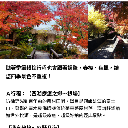
隨著季節轉換行程也會跟著調整，春櫻、秋楓，讓
您四季景色不重複！
Ａ行程：【西湖療癒之鄉～根場】
彷彿穿越到百年前的農村田園，舉目是巍峨雄渾的富士
山，蓊鬱的青木樹海環擁傳統茅葺茅屋村落，清幽靜謐猶
如世外桃源，是超級療癒、超級好拍的經典景點。
【湧泉秘境～忍野八海】