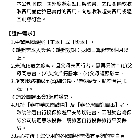
本公司將依「國外旅遊定型化契約書」之相關條款收
取費用並估算已實付的費用，向您收取超支費用或退
回剩餘訂金。
【證件需求】
1.中華民國護照【正本】或【影本】。
※護照需本人簽名；護照效期：返國日算起需6個月以
上。
2.未滿18歲之旅客，且父母未同行者，需再另附：(1)父
母同意書、(2)英文戶籍謄本、(3)父母護照影本。
3.旅客服務確認單(詳細分房、特殊餐食、航空會員卡
號…)。
※請於團體出發3週前繳交。
4.凡持【非中華民國護照】及【非台灣團進團出】者，
敬請簽署自行投保旅遊平安險切結書。因礙於台灣保
險公司規定無法投保，請旅客自行投保旅行平安保
險。
5.貼心提醒！您使用的各國護照需備有足夠的空白頁