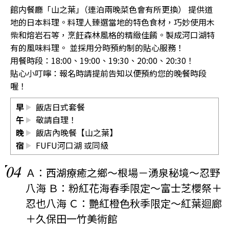
館内餐廳「山之葉｣（連泊兩晚菜色會有所更換） 提供道
地的日本料理。料理人臻選當地的特色食材，巧妙使用木
柴和熔岩石等，烹飪森林風格的精緻佳餚。製成河口湖特
有的風味料理。 並採用分時預約制的貼心服務！
用餐時段：18:00、19:00、19:30、20:00、20:30！
貼心小叮嚀：報名時請提前告知以便預約您的晚餐時段
喔！
早
飯店日式套餐
午
敬請自理！
晚
飯店內晚餐【山之葉】
宿
FUFU河口湖
或同級
04
Ａ：西湖療癒之鄉～根場－湧泉秘境～忍野
八海 Ｂ：粉紅花海春季限定～富士芝櫻祭＋
忍也八海 Ｃ：艷紅橙色秋季限定～紅葉迴廊
＋久保田一竹美術館