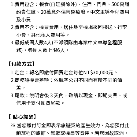
1.費用包含：餐食(自理餐除外)、住宿、門票、500萬履
約責任險、20萬意外傷害醫療險。中文車導全程費用
及小費。
2.費用不含：機票費用，居住地至機場來回接送、行李
小費、其他私人費用等。
3.最低成團人數4人(不派領隊由專業中文車導全程服
務)，參團人數上限6人。
【付款方式】
1.定金：報名即繳付團費定金每位NT$30,000元。
2.商務艙機票差額：依航空公司不同而有所不同的價
差。
3.尾款：說明會後３天內，敬請以現金、即期支票、或
信用卡支付團費尾款。
【 貼心提醒】
※ 當您繳付訂金即表示旅遊契約產生效力，為您預付此
趟旅程的旅館、餐廳或機票等費用。若您因故取消，