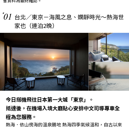
會資料為最終確認。
01
台北／東京－海風之息、嫻靜時光～熱海世
家也（連泊2晚）
今日搭機飛往日本第一大城「東京」。
抵達後，在機場入境大廳貼心安排中文司導專車全
程為您服務。
熱海．依山傍海的溫泉勝地 熱海四季氣候溫和，自古以來