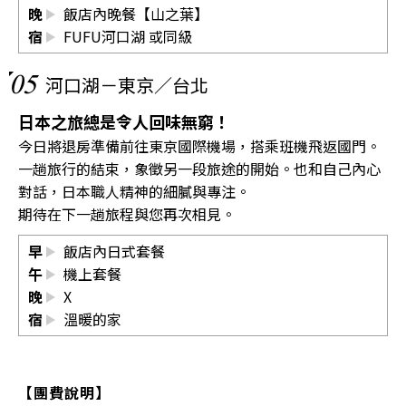
晚
飯店內晚餐【山之葉】
宿
FUFU河口湖
或同級
05
河口湖－東京／台北
日本之旅總是令人回味無窮！
今日將退房準備前往東京國際機場，搭乘班機飛返國門。
一趟旅行的結束，象徵另一段旅途的開始。也和自己內心
對話，日本職人精神的細膩與專注。
期待在下一趟旅程與您再次相見。
早
飯店內日式套餐
午
機上套餐
晚
X
宿
溫暖的家
【團費說明】