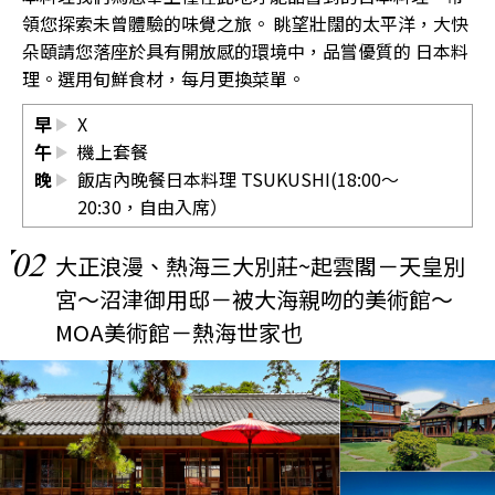
領您探索未曾體驗的味覺之旅。 眺望壯闊的太平洋，大快
朵頤請您落座於具有開放感的環境中，品嘗優質的 日本料
理。選用旬鮮食材，每月更換菜單。
早
X
午
機上套餐
晚
飯店內晚餐日本料理 TSUKUSHI(18:00～
20:30，自由入席）
02
大正浪漫、熱海三大別莊~起雲閣－天皇別
宮～沼津御用邸－被大海親吻的美術館～
MOA美術館－熱海世家也