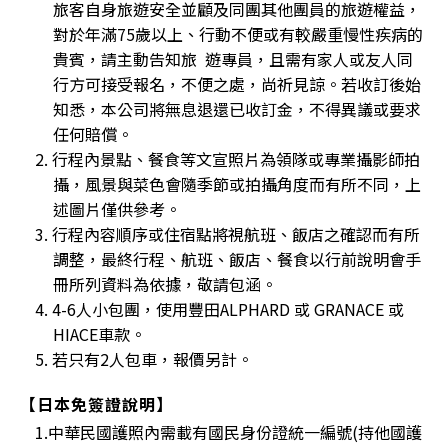
旅客自身旅遊安全並顧及同團其他團員的旅遊權益，
對於年滿75歲以上、行動不便或有較嚴重慢性疾病的
貴賓，請主動告知旅 遊專員，且需有家人或友人同
行方可接受報名，不便之處，尚祈見諒。若收訂後始
知悉，本公司將無息退還已收訂金，不得異議或要求
任何賠償。
2. 行程內景點、餐食等文宣照片為領隊或專業攝影師拍
攝，風景與菜色會隨季節或拍攝角度而有所不同，上
述圖片僅供參考。
3. 行程內容順序或住宿點將視航班、飯店之確認而有所
調整，最終行程、航班、飯店、餐食以行前說明會手
冊所列資料為依據，敬請包涵。
4. 4-6人小包團，使用豐田ALPHARD 或 GRANACE 或
HIACE車款。
5. 若只有2人包車，報價另計。
【日本免簽證說明】
1.中華民國護照內需載有國民身份證統一編號(持他國護