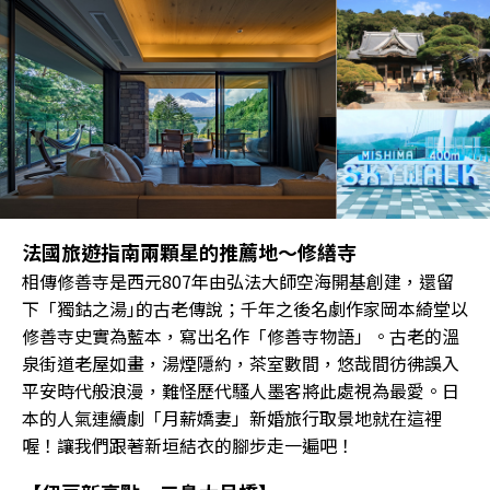
法國旅遊指南兩顆星的推薦地～修繕寺
相傳修善寺是西元807年由弘法大師空海開基創建，還留
下「獨鈷之湯｣的古老傳說；千年之後名劇作家岡本綺堂以
修善寺史實為藍本，寫出名作「修善寺物語」。古老的溫
泉街道老屋如畫，湯煙隱約，茶室數間，悠哉間彷彿誤入
平安時代般浪漫，難怪歷代騷人墨客將此處視為最愛。日
本的人氣連續劇「月薪嬌妻」新婚旅行取景地就在這裡
喔！讓我們跟著新垣結衣的腳步走一遍吧！