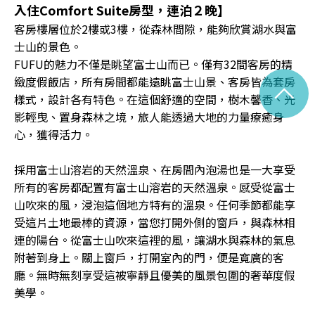
入住Comfort Suite房型，連泊２晚】
客房樓層位於2樓或3樓，從森林間隙，能夠欣賞湖水與富
士山的景色。
FUFU的魅力不僅是眺望富士山而已。僅有32間客房的精
緻度假飯店，所有房間都能遠眺富士山景、客房皆為套房
^
樣式，設計各有特色。在這個舒適的空間，樹木馨香、光
影輕曳、置身森林之境，旅人能透過大地的力量療癒身
心，獲得活力。
採用富士山溶岩的天然溫泉、在房間內泡湯也是一大享受
所有的客房都配置有富士山溶岩的天然溫泉。感受從富士
山吹來的風，浸泡這個地方特有的溫泉。任何季節都能享
受這片土地最棒的資源，當您打開外側的窗戶，與森林相
連的陽台。從富士山吹來這裡的風，讓湖水與森林的氣息
附著到身上。關上窗戶，打開室內的門，便是寬廣的客
廳。無時無刻享受這被寧靜且優美的風景包圍的奢華度假
美學。