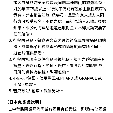
旅客自身旅遊安全並顧及同團其他團員的旅遊權益，
對於年滿75歲以上、行動不便或有較嚴重慢性疾病的
貴賓，請主動告知旅 遊專員，且需有家人或友人同
行方可接受報名，不便之處，尚祈見諒。若收訂後始
知悉，本公司將無息退還已收訂金，不得異議或要求
任何賠償。
2. 行程內景點、餐食等文宣照片為領隊或專業攝影師拍
攝，風景與菜色會隨季節或拍攝角度而有所不同，上
述圖片僅供參考。
3. 行程內容順序或住宿點將視航班、飯店之確認而有所
調整，最終行程、航班、飯店、餐食以行前說明會手
冊所列資料為依據，敬請包涵。
4. 4-6人小包團，使用豐田ALPHARD 或 GRANACE 或
HIACE車款。
5. 若只有2人包車，報價另計。
【日本免簽證說明】
1.中華民國護照內需載有國民身份證統一編號(持他國護