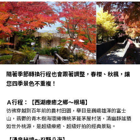
隨著季節轉換行程也會跟著調整，春櫻、秋楓，讓
您四季景色不重複！
Ａ行程：【西湖療癒之鄉～根場】
彷彿穿越到百年前的農村田園，舉目是巍峨雄渾的富士
山，蓊鬱的青木樹海環擁傳統茅葺茅屋村落，清幽靜謐猶
如世外桃源，是超級療癒、超級好拍的經典景點。
【湧泉秘境～忍野八海】