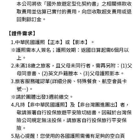
本公司將依「國外旅遊定型化契約書」之相關條款收
取費用並估算已實付的費用，向您收取超支費用或退
回剩餘訂金。
【證件需求】
1.中華民國護照【正本】或【影本】。
※護照需本人簽名；護照效期：返國日算起需6個月以
上。
2.未滿18歲之旅客，且父母未同行者，需再另附：(1)父
母同意書、(2)英文戶籍謄本、(3)父母護照影本。
3.旅客服務確認單(詳細分房、特殊餐食、航空會員卡
號…)。
※請於團體出發3週前繳交。
4.凡持【非中華民國護照】及【非台灣團進團出】者，
敬請簽署自行投保旅遊平安險切結書。因礙於台灣保
險公司規定無法投保，請旅客自行投保旅行平安保
險。
5.貼心提醒！您使用的各國護照需備有足夠的空白頁