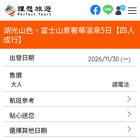
理想旅遊-湖光山色、富士山景奢華溫泉5日【四人成行】一趟凝望山海的極致奢華旅程！5日慢遊，四人成行。我們將安排連泊
「熱海世家也」，在私人溫泉中獨享太平洋；再連泊「FUFU河口湖」，於房內擁抱富士山的萬種風情。從蔚藍海岸到壯麗山
巒，全程入住頂級設計旅宿，享受一場無與倫比的感官盛宴。
湖光山色、富士山景奢華溫泉5日【四人
成行】
出發日期
2026/11/30
(一)
售價
大人
請電洽
航班參考
貼心送您
選擇其他日期