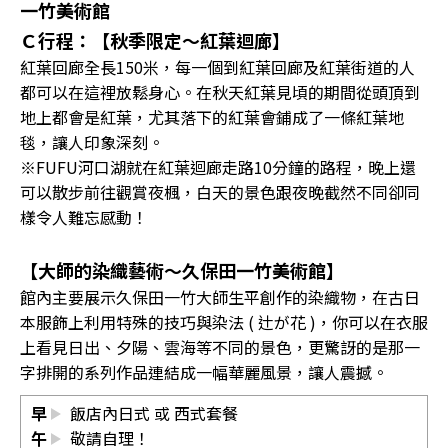
一竹美術館
Ｃ行程：【秋季限定～紅葉迴廊】
紅葉回廊全長150米，每一個到紅葉回廊及紅葉街道的人
都可以在這裡放鬆身心。在秋天紅葉見頃的期間從頭頂到
地上都會是紅葉，尤其落下的紅葉會鋪成了一條紅葉地
毯，讓人印象深刻。
※FUFU河口湖就在紅葉迴廊走路10分鐘的路程，晚上還
可以散步前往觀賞夜楓，白天的景色跟夜晚截然不同卻同
樣令人難忘感動！
【大師的染織藝術～久保田一竹美術館】
館內主要展示久保田一竹大師生平創作的染織物，在古日
本服飾上利用特殊的技巧與染法 ( 辻が花 )，你可以在衣服
上看見日出、夕陽、雲海等不同的景色，更驚訝的是那一
字排開的系列作品連結成一幅華麗風景，讓人震撼。
早
飯店內日式 或 西式套餐
午
敬請自理！