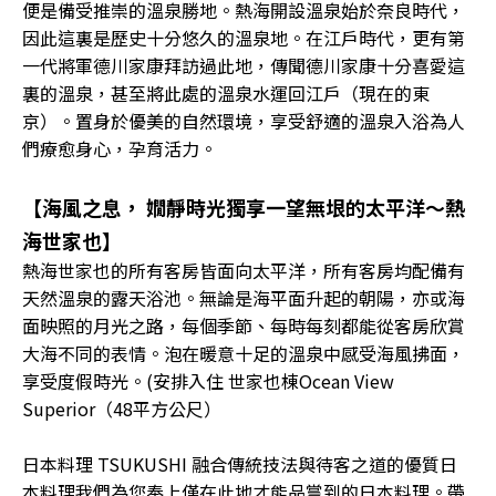
便是備受推崇的溫泉勝地。熱海開設溫泉始於奈良時代，
因此這裏是歷史十分悠久的溫泉地。在江戶時代，更有第
一代將軍德川家康拜訪過此地，傳聞德川家康十分喜愛這
裏的溫泉，甚至將此處的溫泉水運回江戶（現在的東
京）。置身於優美的自然環境，享受舒適的溫泉入浴為人
們療愈身心，孕育活力。
【海風之息， 嫺靜時光獨享一望無垠的太平洋～熱
海世家也】
熱海世家也的所有客房皆面向太平洋，所有客房均配備有
天然溫泉的露天浴池。無論是海平面升起的朝陽，亦或海
面映照的月光之路，每個季節、每時每刻都能從客房欣賞
大海不同的表情。泡在暖意十足的溫泉中感受海風拂面，
享受度假時光。(安排入住 世家也棟Ocean View
Superior（48平方公尺）
日本料理 TSUKUSHI 融合傳統技法與待客之道的優質日
本料理我們為您奉上僅在此地才能品嘗到的日本料理。帶