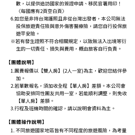
數，以提供造訪國家的簽證申請、移民官署用印！
〈每國應有2頁空白頁〉
6.如您是非持台灣護照且非從台灣出發者，本公司無法
投保旅遊責任險與意外傷害醫療險，請您自行投保旅
遊平安險。
※若有發生證照不符合相關規定，以致無法入出境等衍
生的一切責任、損失與費用，概由旅客自行負責。
【團體說明】
1.團費報價以【雙人房】(2人一室)為主，歡迎您結伴參
加。
2.若單數報名，須加收全程【單人房】差額。本公司會
協助安排同性團友共用一室，若能順利調整，則免收
【單人房】差額。
3.行程及班機時間的確認，請以說明會資料為主。
【團體操作說明】
1. 不同旅遊國家地區皆有不同程度的旅遊風險，為考量