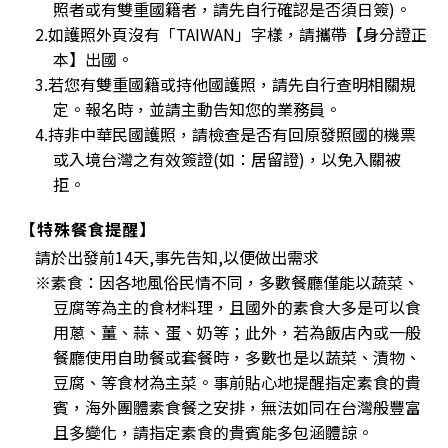
照者或有雙重國籍者，請先自行確認是否須日簽)。
2.如護照外頁沒有「TAIWAN」字樣，請攜帶【身分證正
本】出國。
3.若您有雙重國籍或持他國護照，請先自行查明相關規
定。報名時，並請主動告知您的業務員。
4.持非中華民國護照，請檢查是否有回原發照國的機票
或入境台灣之有效簽證(如：居留證)，以免入關被
拒。
【特殊餐食提醒】
請於出發前14天,事先告知,以便做出需求
※素食：因各地風俗民情不同，多數餐廳僅能以蔬菜、
豆腐等為主的食材料理，且國外的素食大多是可以食
用蔥、薑、蒜、蛋、奶等；此外，若為飯店內或一般
餐廳使用自助餐或套餐時，多數也是以蔬菜、漬物、
豆腐、等食材為主菜。事前貼心地提醒指定素食的貴
賓，海外團體素食餐之安排，無法如同在台灣般豐富
且多變化，請指定素食的貴賓能多包涵體諒。