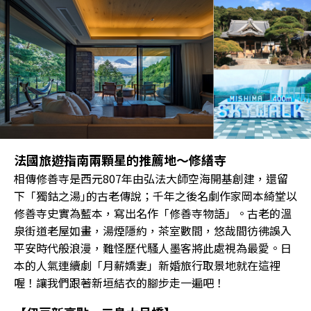
法國旅遊指南兩顆星的推薦地～修繕寺
相傳修善寺是西元807年由弘法大師空海開基創建，還留
下「獨鈷之湯｣的古老傳說；千年之後名劇作家岡本綺堂以
修善寺史實為藍本，寫出名作「修善寺物語」。古老的溫
泉街道老屋如畫，湯煙隱約，茶室數間，悠哉間彷彿誤入
平安時代般浪漫，難怪歷代騷人墨客將此處視為最愛。日
本的人氣連續劇「月薪嬌妻」新婚旅行取景地就在這裡
喔！讓我們跟著新垣結衣的腳步走一遍吧！