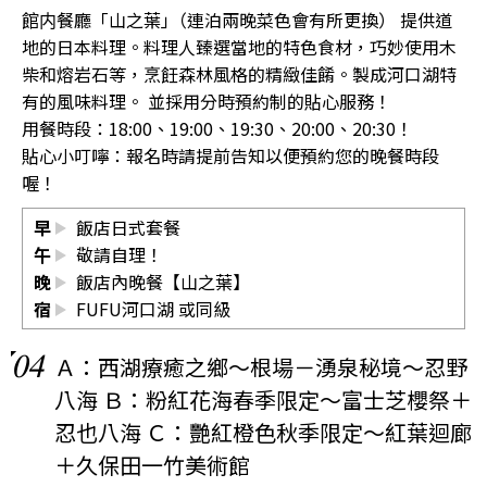
館内餐廳「山之葉｣（連泊兩晚菜色會有所更換） 提供道
地的日本料理。料理人臻選當地的特色食材，巧妙使用木
柴和熔岩石等，烹飪森林風格的精緻佳餚。製成河口湖特
有的風味料理。 並採用分時預約制的貼心服務！
用餐時段：18:00、19:00、19:30、20:00、20:30！
貼心小叮嚀：報名時請提前告知以便預約您的晚餐時段
喔！
早
飯店日式套餐
午
敬請自理！
晚
飯店內晚餐【山之葉】
宿
FUFU河口湖
或同級
04
Ａ：西湖療癒之鄉～根場－湧泉秘境～忍野
八海 Ｂ：粉紅花海春季限定～富士芝櫻祭＋
忍也八海 Ｃ：艷紅橙色秋季限定～紅葉迴廊
＋久保田一竹美術館