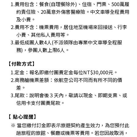
1.費用包含：餐食(自理餐除外)、住宿、門票、500萬履
約責任險、20萬意外傷害醫療險。中文車導全程費用
及小費。
2.費用不含：機票費用，居住地至機場來回接送、行李
小費、其他私人費用等。
3.最低成團人數4人(不派領隊由專業中文車導全程服
務)，參團人數上限6人。
【付款方式】
1.定金：報名即繳付團費定金每位NT$30,000元。
2.商務艙機票差額：依航空公司不同而有所不同的價
差。
3.尾款：說明會後３天內，敬請以現金、即期支票、或
信用卡支付團費尾款。
【 貼心提醒】
※ 當您繳付訂金即表示旅遊契約產生效力，為您預付此
趟旅程的旅館、餐廳或機票等費用。若您因故取消，