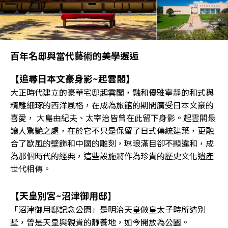
百年名邸與當代藝術的美學邂逅
【追尋日本文豪身影~起雲閣】
大正時代建立的豪華宅邸起雲閣，融和優雅寧靜的和式與
精雕細琢的西洋風格，在成為旅館的期間廣受日本文豪的
喜愛， 大島由紀夫、太宰治皆曾在此留下身影。起雲閣最
讓人驚艷之處，在於它不只是保留了日式傳統建築，更融
合了歐風的壁飾和中國的雕刻，琳琅滿目卻不顯違和，成
為那個時代的經典，這些設施將作為珍貴的歷史文化遺產
世代相傳。
【天皇別宮~沼津御用邸】
「沼津御用邸記念公園」是明治天皇做皇太子時所造別
墅，曾是天皇與親貴的靜養地，如今開放為公園。