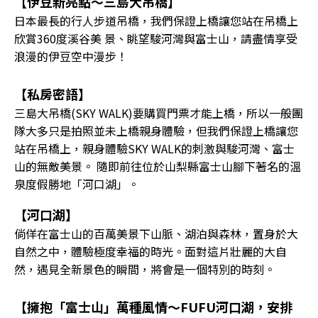
【伊豆新亮點～三島大吊橋】
日本最長的行人步道吊橋，我們保證上橋讓您站在吊橋上
欣賞360度溪谷美 景、眺望駿河灣與富士山，請盡情享受
浪漫的伊豆空中漫步！
【私房密語】
三島大吊橋(SKY WALK)要購買門票才能上橋，所以一般團
隊大多只是拍照並未上橋親身體驗，但我們保證上橋讓您
站在吊橋上，親身體驗SKY WALK的刺激與駿河灣、富士
山的無敵美景。 隨即前往位於山梨縣富士山腳下著名的溫
泉度假勝地「河口湖」。
【河口湖】
倘佯在富士山的百萬美景下山脈、湖泊與森林，置身於大
自然之中，體驗極度幸福的時光。面對這片壯麗的大自
然，遇見全新景色的瞬間，將會是一個特別的時刻。
【擁抱「富士山」萬種風情～FUFU河口湖，安排