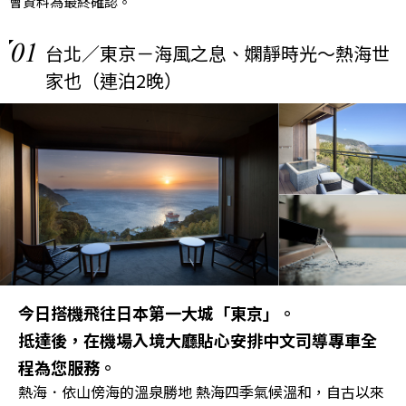
會資料為最終確認。
01
台北／東京－海風之息、嫻靜時光～熱海世
家也（連泊2晚）
今日搭機飛往日本第一大城「東京」。
抵達後，在機場入境大廳貼心安排中文司導專車全
程為您服務。
熱海．依山傍海的溫泉勝地 熱海四季氣候溫和，自古以來