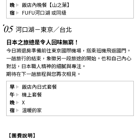
晚
飯店內晚餐【山之葉】
宿
FUFU河口湖
或同級
05
河口湖－東京／台北
日本之旅總是令人回味無窮！
今日將退房準備前往東京國際機場，搭乘班機飛返國門。
一趟旅行的結束，象徵另一段旅途的開始。也和自己內心
對話，日本職人精神的細膩與專注。
期待在下一趟旅程與您再次相見。
早
飯店內日式套餐
午
機上套餐
晚
X
宿
溫暖的家
【團費說明】