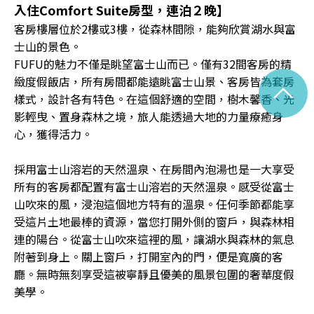
入住Comfort Suite房型，連泊２晚】
客房樓層位於2樓或3樓，從森林間隙，能夠欣賞湖水與富
士山的景色。
FUFU的魅力不僅是眺望富士山而已。僅有32間客房的精
緻度假飯店，所有房間都能遠眺富士山景、客房皆為套房
^
樣式，設計各有特色。在這個舒適的空間，樹木馨香、光
影輕曳、置身森林之境，旅人能透過大地的力量療癒身
心，獲得活力。
採用富士山溶岩的天然溫泉、在房間內泡湯也是一大享受
所有的客房都配置有富士山溶岩的天然溫泉。感受從富士
山吹來的風，浸泡這個地方特有的溫泉。任何季節都能享
受這片土地最棒的資源，當您打開外側的窗戶，與森林相
連的陽台。從富士山吹來這裡的風，讓湖水與森林的氣息
附著到身上。關上窗戶，打開室內的門，便是寬廣的客
廳。無時無刻享受這被寧靜且優美的風景包圍的奢華度假
美學。