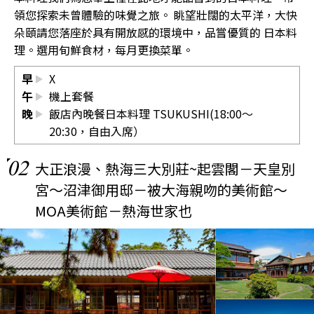
領您探索未曾體驗的味覺之旅。 眺望壯闊的太平洋，大快
朵頤請您落座於具有開放感的環境中，品嘗優質的 日本料
理。選用旬鮮食材，每月更換菜單。
早
X
午
機上套餐
晚
飯店內晚餐日本料理 TSUKUSHI(18:00～
20:30，自由入席）
02
大正浪漫、熱海三大別莊~起雲閣－天皇別
宮～沼津御用邸－被大海親吻的美術館～
MOA美術館－熱海世家也