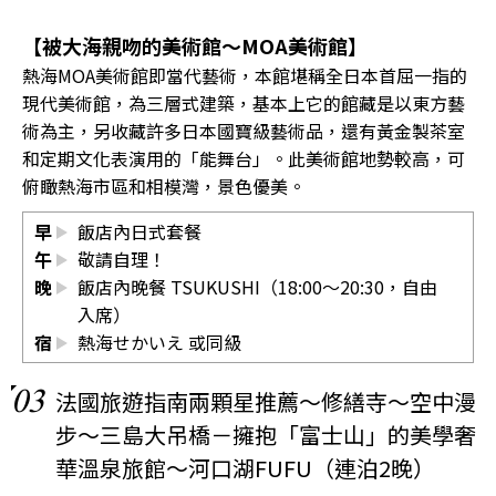
【被大海親吻的美術館～MOA美術館】
熱海MOA美術館即當代藝術，本館堪稱全日本首屈一指的
現代美術館，為三層式建築，基本上它的館藏是以東方藝
術為主，另收藏許多日本國寶級藝術品，還有黃金製茶室
和定期文化表演用的「能舞台」。此美術館地勢較高，可
俯瞰熱海市區和相模灣，景色優美。
早
飯店內日式套餐
午
敬請自理！
晚
飯店內晚餐 TSUKUSHI（18:00～20:30，自由
入席）
宿
熱海せかいえ
或同級
03
法國旅遊指南兩顆星推薦～修繕寺～空中漫
步～三島大吊橋－擁抱「富士山」的美學奢
華溫泉旅館～河口湖FUFU（連泊2晚）