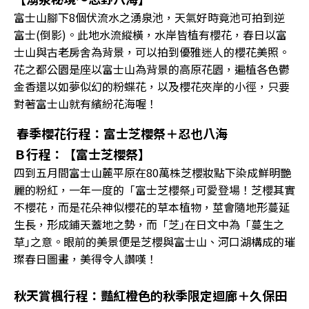
富士山腳下8個伏流水之湧泉池，天氣好時竟池可拍到逆
富士(倒影)。此地水流縱橫，水岸皆植有櫻花，春日以富
士山與古老房舍為背景，可以拍到優雅迷人的櫻花美照。
花之都公園是座以富士山為背景的高原花園，遍植各色鬱
金香還以如夢似幻的粉蝶花，以及櫻花夾岸的小徑，只要
對著富士山就有繽紛花海喔！
春季櫻花行程：富士芝櫻祭＋忍也八海
Ｂ行程：【富士芝櫻祭】
四到五月間富士山麓平原在80萬株芝櫻妝點下染成鮮明艷
麗的粉紅，一年一度的「富士芝櫻祭｣可愛登場！芝櫻其實
不櫻花，而是花朵神似櫻花的草本植物，莖會隨地形蔓延
生長，形成鋪天蓋地之勢，而「芝｣在日文中為「蔓生之
草｣之意。眼前的美景便是芝櫻與富士山、河口湖構成的璀
璨春日圖畫，美得令人讚嘆！
秋天賞楓行程：豔紅橙色的秋季限定迴廊＋久保田