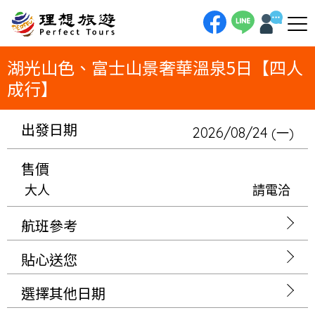
理想旅遊-湖光山色、富士山景奢華溫泉5日【四人成行】一趟凝望山海的極致奢華旅程！5日慢遊，四人成行。我們將安排連泊
「熱海世家也」，在私人溫泉中獨享太平洋；再連泊「FUFU河口湖」，於房內擁抱富士山的萬種風情。從蔚藍海岸到壯麗山
巒，全程入住頂級設計旅宿，享受一場無與倫比的感官盛宴。
湖光山色、富士山景奢華溫泉5日【四人
成行】
出發日期
2026/08/24
(一)
售價
大人
請電洽
航班參考
貼心送您
選擇其他日期