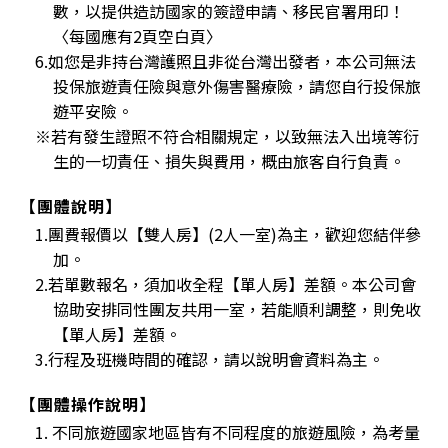
數，以提供造訪國家的簽證申請、移民官署用印！
〈每國應有2頁空白頁〉
6.如您是非持台灣護照且非從台灣出發者，本公司無法
投保旅遊責任險與意外傷害醫療險，請您自行投保旅
遊平安險。
※若有發生證照不符合相關規定，以致無法入出境等衍
生的一切責任、損失與費用，概由旅客自行負責。
【團體說明】
1.團費報價以【雙人房】(2人一室)為主，歡迎您結伴參
加。
2.若單數報名，須加收全程【單人房】差額。本公司會
協助安排同性團友共用一室，若能順利調整，則免收
【單人房】差額。
3.行程及班機時間的確認，請以說明會資料為主。
【團體操作說明】
1. 不同旅遊國家地區皆有不同程度的旅遊風險，為考量