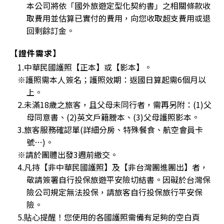
本公司將依「國外旅遊定型化契約書」之相關條款收
取費用並估算已實付的費用，向您收取超支費用或退
回剩餘訂金。
【證件需求】
1.中華民國護照【正本】或【影本】。
※護照需本人簽名；護照效期：返國日算起需6個月以
上。
2.未滿18歲之旅客，且父母未同行者，需再另附：(1)父
母同意書、(2)英文戶籍謄本、(3)父母護照影本。
3.旅客服務確認單(詳細分房、特殊餐食、航空會員卡
號…)。
※請於團體出發3週前繳交。
4.凡持【非中華民國護照】及【非台灣團進團出】者，
敬請簽署自行投保旅遊平安險切結書。因礙於台灣保
險公司規定無法投保，請旅客自行投保旅行平安保
險。
5.貼心提醒！您使用的各國護照需備有足夠的空白頁