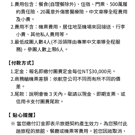
1.費用包含：餐食(自理餐除外)、住宿、門票、500萬履
約責任險、20萬意外傷害醫療險。中文車導全程費用
及小費。
2.費用不含：機票費用，居住地至機場來回接送、行李
小費、其他私人費用等。
3.最低成團人數4人(不派領隊由專業中文車導全程服
務)，參團人數上限6人。
【付款方式】
1.定金：報名即繳付團費定金每位NT$30,000元。
2.商務艙機票差額：依航空公司不同而有所不同的價
差。
3.尾款：說明會後３天內，敬請以現金、即期支票、或
信用卡支付團費尾款。
【 貼心提醒】
※ 當您繳付訂金即表示旅遊契約產生效力，為您預付此
趟旅程的旅館、餐廳或機票等費用。若您因故取消，