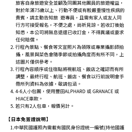
旅客自身旅遊安全並顧及同團其他團員的旅遊權益，
對於年滿75歲以上、行動不便或有較嚴重慢性疾病的
貴賓，請主動告知旅 遊專員，且需有家人或友人同
行方可接受報名，不便之處，尚祈見諒。若收訂後始
知悉，本公司將無息退還已收訂金，不得異議或要求
任何賠償。
2. 行程內景點、餐食等文宣照片為領隊或專業攝影師拍
攝，風景與菜色會隨季節或拍攝角度而有所不同，上
述圖片僅供參考。
3. 行程內容順序或住宿點將視航班、飯店之確認而有所
調整，最終行程、航班、飯店、餐食以行前說明會手
冊所列資料為依據，敬請包涵。
4. 4-6人小包團，使用豐田ALPHARD 或 GRANACE 或
HIACE車款。
5. 若只有2人包車，報價另計。
【日本免簽證說明】
1.中華民國護照內需載有國民身份證統一編號(持他國護