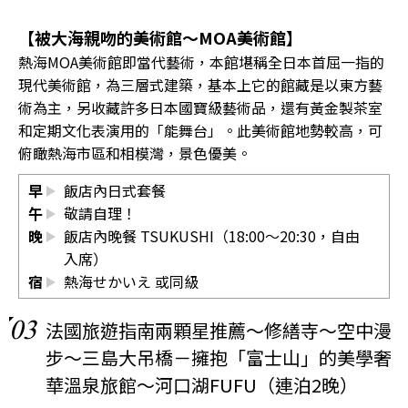
【被大海親吻的美術館～MOA美術館】
熱海MOA美術館即當代藝術，本館堪稱全日本首屈一指的
現代美術館，為三層式建築，基本上它的館藏是以東方藝
術為主，另收藏許多日本國寶級藝術品，還有黃金製茶室
和定期文化表演用的「能舞台」。此美術館地勢較高，可
俯瞰熱海市區和相模灣，景色優美。
早
飯店內日式套餐
午
敬請自理！
晚
飯店內晚餐 TSUKUSHI（18:00～20:30，自由
入席）
宿
熱海せかいえ
或同級
03
法國旅遊指南兩顆星推薦～修繕寺～空中漫
步～三島大吊橋－擁抱「富士山」的美學奢
華溫泉旅館～河口湖FUFU（連泊2晚）