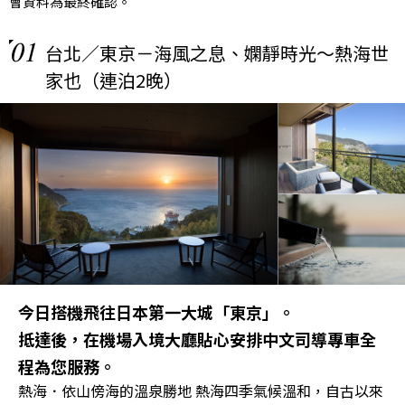
會資料為最終確認。
01
台北／東京－海風之息、嫻靜時光～熱海世
家也（連泊2晚）
今日搭機飛往日本第一大城「東京」。
抵達後，在機場入境大廳貼心安排中文司導專車全
程為您服務。
熱海．依山傍海的溫泉勝地 熱海四季氣候溫和，自古以來