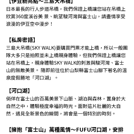
【伊豆新亮點～三島大吊橋】
日本最長的行人步道吊橋，我們保證上橋讓您站在吊橋上
欣賞360度溪谷美 景、眺望駿河灣與富士山，請盡情享受
浪漫的伊豆空中漫步！
【私房密語】
三島大吊橋(SKY WALK)要購買門票才能上橋，所以一般團
隊大多只是拍照並未上橋親身體驗，但我們保證上橋讓您
站在吊橋上，親身體驗SKY WALK的刺激與駿河灣、富士
山的無敵美景。 隨即前往位於山梨縣富士山腳下著名的溫
泉度假勝地「河口湖」。
【河口湖】
倘佯在富士山的百萬美景下山脈、湖泊與森林，置身於大
自然之中，體驗極度幸福的時光。面對這片壯麗的大自
然，遇見全新景色的瞬間，將會是一個特別的時刻。
【擁抱「富士山」萬種風情～FUFU河口湖，安排