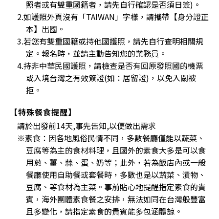
照者或有雙重國籍者，請先自行確認是否須日簽)。
2.如護照外頁沒有「TAIWAN」字樣，請攜帶【身分證正
本】出國。
3.若您有雙重國籍或持他國護照，請先自行查明相關規
定。報名時，並請主動告知您的業務員。
4.持非中華民國護照，請檢查是否有回原發照國的機票
或入境台灣之有效簽證(如：居留證)，以免入關被
拒。
【特殊餐食提醒】
請於出發前14天,事先告知,以便做出需求
※素食：因各地風俗民情不同，多數餐廳僅能以蔬菜、
豆腐等為主的食材料理，且國外的素食大多是可以食
用蔥、薑、蒜、蛋、奶等；此外，若為飯店內或一般
餐廳使用自助餐或套餐時，多數也是以蔬菜、漬物、
豆腐、等食材為主菜。事前貼心地提醒指定素食的貴
賓，海外團體素食餐之安排，無法如同在台灣般豐富
且多變化，請指定素食的貴賓能多包涵體諒。