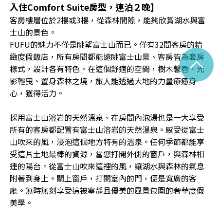
入住Comfort Suite房型，連泊２晚】
客房樓層位於2樓或3樓，從森林間隙，能夠欣賞湖水與富
士山的景色。
FUFU的魅力不僅是眺望富士山而已。僅有32間客房的精
緻度假飯店，所有房間都能遠眺富士山景、客房皆為套房
^
樣式，設計各有特色。在這個舒適的空間，樹木馨香、光
影輕曳、置身森林之境，旅人能透過大地的力量療癒身
心，獲得活力。
採用富士山溶岩的天然溫泉、在房間內泡湯也是一大享受
所有的客房都配置有富士山溶岩的天然溫泉。感受從富士
山吹來的風，浸泡這個地方特有的溫泉。任何季節都能享
受這片土地最棒的資源，當您打開外側的窗戶，與森林相
連的陽台。從富士山吹來這裡的風，讓湖水與森林的氣息
附著到身上。關上窗戶，打開室內的門，便是寬廣的客
廳。無時無刻享受這被寧靜且優美的風景包圍的奢華度假
美學。