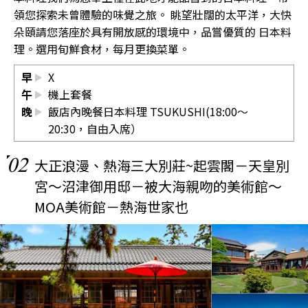
領您探索未曾體驗的味覺之旅。 眺望壯闊的太平洋，大快
朵頤請您落座於具有開放感的環境中，品嘗優質的 日本料
理。選用旬鮮食材，每月更換菜單。
早
X
午
機上套餐
晚
飯店內晚餐日本料理 TSUKUSHI(18:00～
20:30，自由入席）
02
大正浪漫、熱海三大別莊~起雲閣－天皇別
宮～沼津御用邸－被大海親吻的美術館～
MOA美術館－熱海世家也