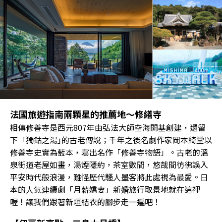
法國旅遊指南兩顆星的推薦地～修繕寺
相傳修善寺是西元807年由弘法大師空海開基創建，還留
下「獨鈷之湯｣的古老傳說；千年之後名劇作家岡本綺堂以
修善寺史實為藍本，寫出名作「修善寺物語」。古老的溫
泉街道老屋如畫，湯煙隱約，茶室數間，悠哉間彷彿誤入
平安時代般浪漫，難怪歷代騷人墨客將此處視為最愛。日
本的人氣連續劇「月薪嬌妻」新婚旅行取景地就在這裡
喔！讓我們跟著新垣結衣的腳步走一遍吧！