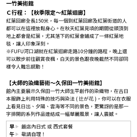
一竹美術館
Ｃ行程：【秋季限定～紅葉迴廊】
紅葉回廊全長150米，每一個到紅葉回廊及紅葉街道的人
都可以在這裡放鬆身心。在秋天紅葉見頃的期間從頭頂到
地上都會是紅葉，尤其落下的紅葉會鋪成了一條紅葉地
毯，讓人印象深刻。
※FUFU河口湖就在紅葉迴廊走路10分鐘的路程，晚上還
可以散步前往觀賞夜楓，白天的景色跟夜晚截然不同卻同
樣令人難忘感動！
【大師的染織藝術～久保田一竹美術館】
館內主要展示久保田一竹大師生平創作的染織物，在古日
本服飾上利用特殊的技巧與染法 ( 辻が花 )，你可以在衣服
上看見日出、夕陽、雲海等不同的景色，更驚訝的是那一
字排開的系列作品連結成一幅華麗風景，讓人震撼。
早
飯店內日式 或 西式套餐
午
敬請自理！