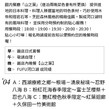
館内餐廳「山之葉｣（連泊兩晚菜色會有所更換） 提供道
地的日本料理。料理人臻選當地的特色食材，巧妙使用木
柴和熔岩石等，烹飪森林風格的精緻佳餚。製成河口湖特
有的風味料理。 並採用分時預約制的貼心服務！
用餐時段：18:00、19:00、19:30、20:00、20:30！
貼心小叮嚀：報名時請提前告知以便預約您的晚餐時段
喔！
早
飯店日式套餐
午
敬請自理！
晚
飯店內晚餐【山之葉】
宿
FUFU河口湖
或同級
04
Ａ：西湖療癒之鄉～根場－湧泉秘境～忍野
八海 Ｂ：粉紅花海春季限定～富士芝櫻祭＋
忍也八海 Ｃ：艷紅橙色秋季限定～紅葉迴廊
＋久保田一竹美術館