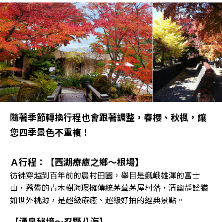
隨著季節轉換行程也會跟著調整，春櫻、秋楓，讓
您四季景色不重複！
Ａ行程：【西湖療癒之鄉～根場】
彷彿穿越到百年前的農村田園，舉目是巍峨雄渾的富士
山，蓊鬱的青木樹海環擁傳統茅葺茅屋村落，清幽靜謐猶
如世外桃源，是超級療癒、超級好拍的經典景點。
【湧泉秘境～忍野八海】