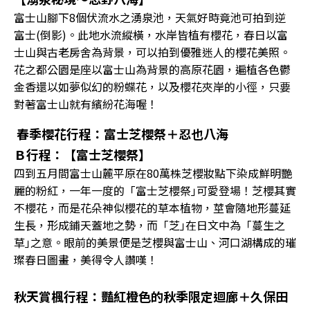
富士山腳下8個伏流水之湧泉池，天氣好時竟池可拍到逆
富士(倒影)。此地水流縱橫，水岸皆植有櫻花，春日以富
士山與古老房舍為背景，可以拍到優雅迷人的櫻花美照。
花之都公園是座以富士山為背景的高原花園，遍植各色鬱
金香還以如夢似幻的粉蝶花，以及櫻花夾岸的小徑，只要
對著富士山就有繽紛花海喔！
春季櫻花行程：富士芝櫻祭＋忍也八海
Ｂ行程：【富士芝櫻祭】
四到五月間富士山麓平原在80萬株芝櫻妝點下染成鮮明艷
麗的粉紅，一年一度的「富士芝櫻祭｣可愛登場！芝櫻其實
不櫻花，而是花朵神似櫻花的草本植物，莖會隨地形蔓延
生長，形成鋪天蓋地之勢，而「芝｣在日文中為「蔓生之
草｣之意。眼前的美景便是芝櫻與富士山、河口湖構成的璀
璨春日圖畫，美得令人讚嘆！
秋天賞楓行程：豔紅橙色的秋季限定迴廊＋久保田