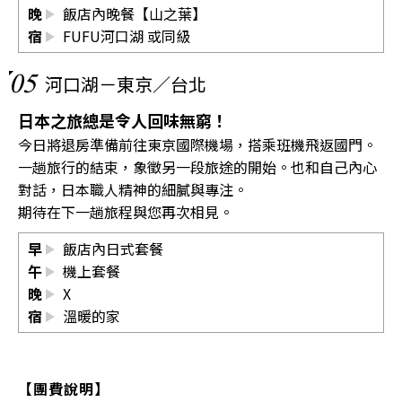
晚
飯店內晚餐【山之葉】
宿
FUFU河口湖
或同級
05
河口湖－東京／台北
日本之旅總是令人回味無窮！
今日將退房準備前往東京國際機場，搭乘班機飛返國門。
一趟旅行的結束，象徵另一段旅途的開始。也和自己內心
對話，日本職人精神的細膩與專注。
期待在下一趟旅程與您再次相見。
早
飯店內日式套餐
午
機上套餐
晚
X
宿
溫暖的家
【團費說明】