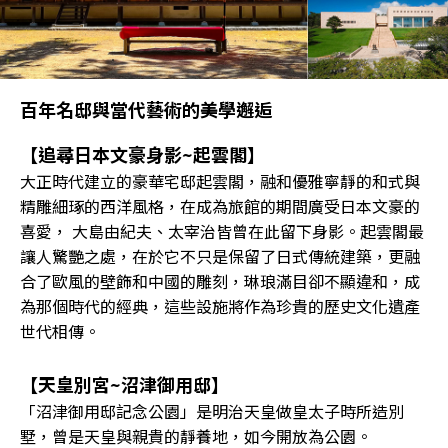
百年名邸與當代藝術的美學邂逅
【追尋日本文豪身影~起雲閣】
大正時代建立的豪華宅邸起雲閣，融和優雅寧靜的和式與
精雕細琢的西洋風格，在成為旅館的期間廣受日本文豪的
喜愛， 大島由紀夫、太宰治皆曾在此留下身影。起雲閣最
讓人驚艷之處，在於它不只是保留了日式傳統建築，更融
合了歐風的壁飾和中國的雕刻，琳琅滿目卻不顯違和，成
為那個時代的經典，這些設施將作為珍貴的歷史文化遺產
世代相傳。
【天皇別宮~沼津御用邸】
「沼津御用邸記念公園」是明治天皇做皇太子時所造別
墅，曾是天皇與親貴的靜養地，如今開放為公園。