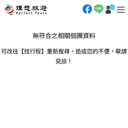
理想旅遊-
手機直撥
聯絡我們
無符合之相關個團資料
可改往【
找行程
】重新搜尋，造成您的不便，敬請
見諒！