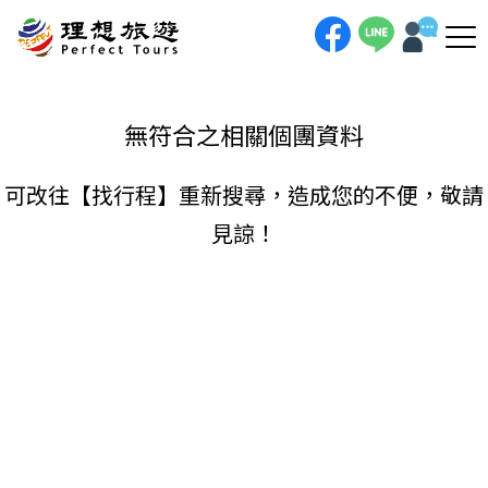
理想旅遊-
手機直撥
聯絡我們
無符合之相關個團資料
可改往【
找行程
】重新搜尋，造成您的不便，敬請
見諒！