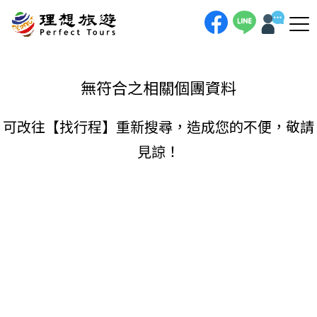
理想旅遊-
手機直撥
聯絡我們
無符合之相關個團資料
可改往【
找行程
】重新搜尋，造成您的不便，敬請
見諒！