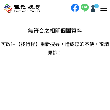
理想旅遊-
手機直撥
聯絡我們
無符合之相關個團資料
可改往【
找行程
】重新搜尋，造成您的不便，敬請
見諒！