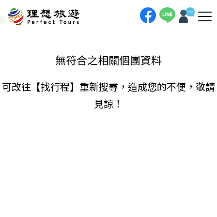
理想旅遊-
手機直撥
聯絡我們
無符合之相關個團資料
可改往【
找行程
】重新搜尋，造成您的不便，敬請
見諒！