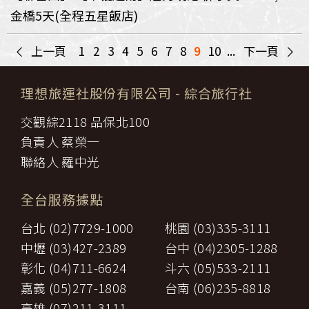
金橋5天(全程五星飯店)
<
>
上一頁
1
2
3
4
5
6
7
8
9
10
...
下一頁
理想旅運社股份有限公司
- 綜合旅行社
交觀綜2118 品保北100
負責人 蔡榮一
聯絡人 羅中光
全台服務據點
台北 (02)7729-1000
桃園 (03)335-3111
中壢 (03)427-2389
台中 (04)2305-1288
彰化 (04)711-6624
斗六 (05)533-2111
嘉義 (05)277-1808
台南 (06)235-8818
高雄 (07)211-3111