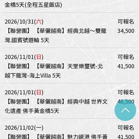
金橋5天(全程五星飯店)
2026/10/31(
六
)
可報名
【聯營團】
【華儷越南】經典北越～雙龍
34,500
灣.國賓號遊輪 5天
2026/11/01(
日
)
可報名
【聯營團】
【華儷越南】天堂樂璽號-北
41,500
越下龍灣-海上Villa 5天
2026/11/01(
日
)
可報名
【聯營團】
【華儷越南】經典中越 世界文
40,500
^
化遺產 佛手黃金橋5天
2026/11/02(一)
可報名
【聯營團】
【華儷越南】魅力峴港 佛手黃
41,500