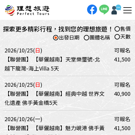
探索更多精彩行程，找到您的理想旅遊！
售價
天數
出發日期
團體名稱
2026/10/25(
日
)
可報名
【聯營團】
【華儷越南】天堂樂璽號-北
41,500
越下龍灣-海上Villa 5天
2026/10/25(
日
)
可報名
【聯營團】
【華儷越南】經典中越 世界文
40,900
化遺產 佛手黃金橋5天
2026/10/26(一)
可報名
【聯營團】
【華儷越南】魅力峴港 佛手黃
41,500