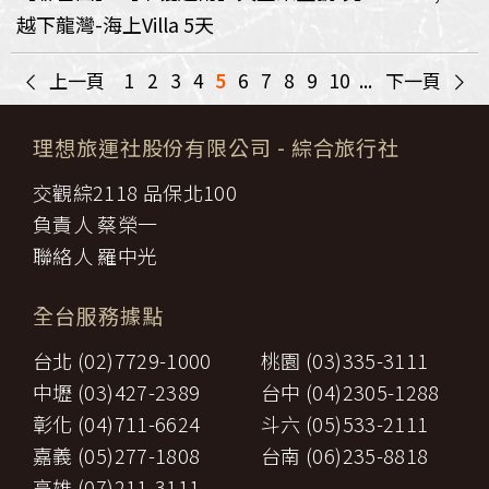
越下龍灣-海上Villa 5天
<
>
上一頁
1
2
3
4
5
6
7
8
9
10
...
下一頁
理想旅運社股份有限公司
- 綜合旅行社
交觀綜2118 品保北100
負責人 蔡榮一
聯絡人 羅中光
全台服務據點
台北 (02)7729-1000
桃園 (03)335-3111
中壢 (03)427-2389
台中 (04)2305-1288
彰化 (04)711-6624
斗六 (05)533-2111
嘉義 (05)277-1808
台南 (06)235-8818
高雄 (07)211-3111