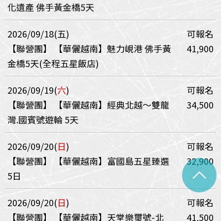
化遺產 佛手黃金橋5天
2026/09/18(五)
可報名
【聯營團】
【華儷越南】魅力峴港 佛手黃
41,900
金橋5天(全程五星飯店)
2026/09/19(
六
)
可報名
【聯營團】
【華儷越南】經典北越～雙龍
34,500
灣.國賓號遊輪 5天
2026/09/20(
日
)
可報名
【聯營團】
【華儷越南】富國島五星臻選
32,900
^
5日
2026/09/20(
日
)
可報名
【聯營團】
【華儷越南】天堂樂璽號-北
41,500