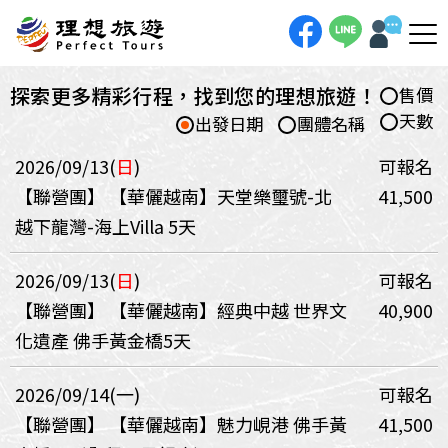
探索更多精彩行程，找到您的理想旅遊！
售價
天數
出發日期
團體名稱
2026/09/13(
日
)
可報名
【聯營團】
【華儷越南】天堂樂璽號-北
41,500
越下龍灣-海上Villa 5天
2026/09/13(
日
)
可報名
【聯營團】
【華儷越南】經典中越 世界文
40,900
化遺產 佛手黃金橋5天
2026/09/14(一)
可報名
【聯營團】
【華儷越南】魅力峴港 佛手黃
41,500