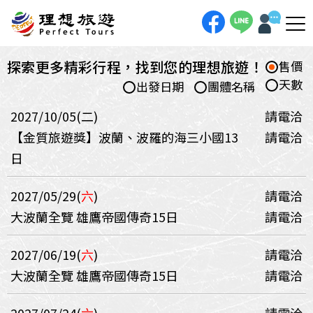
探索更多精彩行程，找到您的理想旅遊！
售價
天數
出發日期
團體名稱
2027/10/05(二)
請電洽
【金質旅遊獎】波蘭、波羅的海三小國13
請電洽
日
2027/05/29(
六
)
請電洽
大波蘭全覽 雄鷹帝國傳奇15日
請電洽
2027/06/19(
六
)
請電洽
大波蘭全覽 雄鷹帝國傳奇15日
請電洽