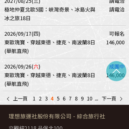
2027/08/25(三)
請電洽
極地仲夏北歐5國：峽灣奇景、冰島火與
請電洽
冰之旅18日
2026/09/17(四)
可報名
東歐瑰寶．穿越東德、捷克、南波蘭8日
146,000
(華航直飛)
2026/09/26(
六
)
成團中
^
東歐瑰寶．穿越東德、捷克、南波蘭8日
146,000
(華航直飛)
<
>
上一頁
1
2
3
4
5
6
7
8
9
10
...
下一頁
理想旅運社股份有限公司
- 綜合旅行社
交觀綜2118 品保北100