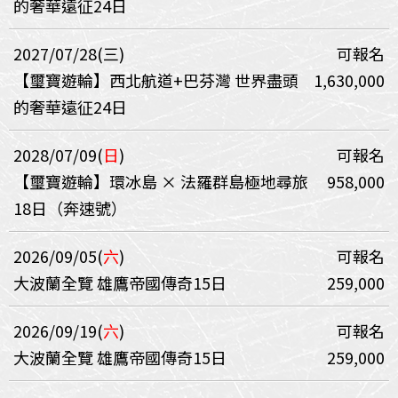
的奢華遠征24日
2027/07/28(三)
可報名
【璽寶遊輪】西北航道+巴芬灣 世界盡頭
1,630,000
的奢華遠征24日
2028/07/09(
日
)
可報名
【璽寶遊輪】環冰島 × 法羅群島極地尋旅
958,000
18日（奔速號）
2026/09/05(
六
)
可報名
大波蘭全覽 雄鷹帝國傳奇15日
259,000
2026/09/19(
六
)
可報名
大波蘭全覽 雄鷹帝國傳奇15日
259,000