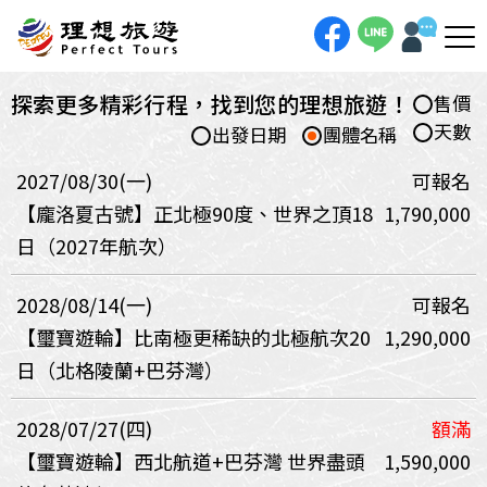
探索更多精彩行程，找到您的理想旅遊！
售價
天數
出發日期
團體名稱
2027/08/30(一)
可報名
【龐洛夏古號】正北極90度、世界之頂18
1,790,000
日（2027年航次）
2028/08/14(一)
可報名
【璽寶遊輪】比南極更稀缺的北極航次20
1,290,000
日（北格陵蘭+巴芬灣）
2028/07/27(四)
額滿
【璽寶遊輪】西北航道+巴芬灣 世界盡頭
1,590,000