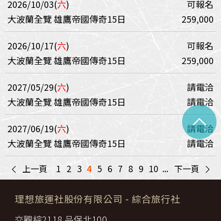
2026/10/03(
六
)
可報名
大波蘭全覽 雄鷹帝國傳奇15日
259,000
2026/10/17(
六
)
可報名
大波蘭全覽 雄鷹帝國傳奇15日
259,000
2027/05/29(
六
)
請電洽
大波蘭全覽 雄鷹帝國傳奇15日
請電洽
^
2027/06/19(
六
)
請電洽
大波蘭全覽 雄鷹帝國傳奇15日
請電洽
<
>
上一頁
1
2
3
4
5
6
7
8
9
10
...
下一頁
理想旅運社股份有限公司
- 綜合旅行社
交觀綜2118 品保北100