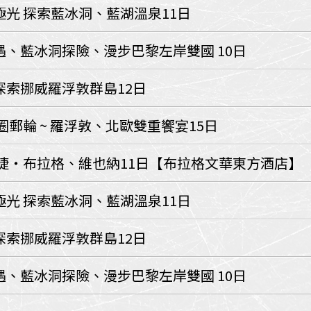
環航
光 探索藍冰洞、藍湖溫泉11日
印度
斯里蘭卡
不丹‧大吉嶺‧喀什米
遇、藍冰洞探險、漫步巴黎左岸雙國 10日
青藏鐵路
中東
探索挪威羅浮敦群島12日
海灣５國
‧華城
土耳其
圈郵輪 ~ 羅浮敦、北歐雙重饗宴15日
雪嶽南怡島
沙烏地阿拉伯
阿曼
亞
科威特
巴林
奧捷‧布拉格、維也納11日【布拉格文華東方酒店】
iniTour
富國島
澳洲
光 探索藍冰洞、藍湖溫泉11日
紐西蘭
大溪地
探索挪威羅浮敦群島12日
遇、藍冰洞探險、漫步巴黎左岸雙國 10日