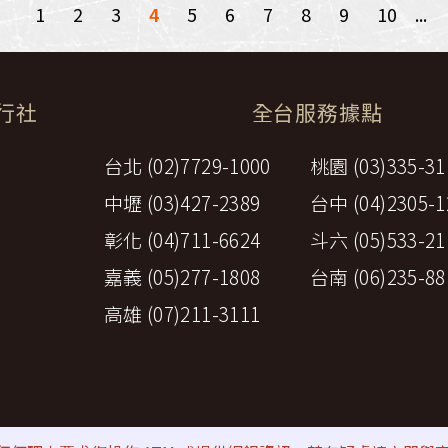
1
2
3
4
5
6
7
8
9
10
...
旅行社
全台服務據點
台北 (02)7729-1000
桃園 (03)335-31
中壢 (03)427-2389
台中 (04)2305-1
彰化 (04)711-6624
斗六 (05)533-21
嘉義 (05)277-1808
台南 (06)235-88
高雄 (07)211-3111
策
⚠詐騙防範提醒
All rights reserved by Perfect Travel A