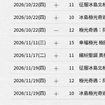
日本
斯洛伐克
克羅埃西亞
2026/10/22(四)
11
征服冰島北極
斯洛維尼亞
中國
波士尼亞赫塞哥維納
2026/10/22(四)
10
冰島極光奇
北疆
俄羅斯聯邦
韓國
2026/10/22(四)
12
極光奇遇：
西南歐
首爾
荷蘭國王節
2026/11/11(三)
15
幸福極光 極
楓紅
英愛軍樂節
東南
2026/11/17(二)
11
繽紛聖誕 
賽普勒斯‧馬爾他
泰國M
天空之城‧愛琴海三島
2026/11/19(四)
11
征服冰島北極
瑞士觀景火車名峰健行
義大利
西西里島
西班牙
2026/11/19(四)
12
極光奇遇：
葡萄牙
德國
奧地利
荷蘭
法國
瑞士
英國
2026/11/19(四)
10
冰島極光奇
愛爾蘭