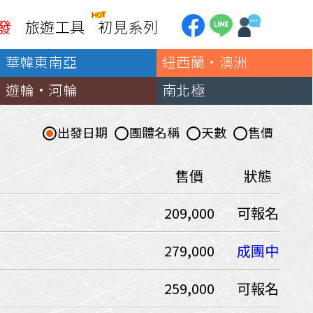
發
旅遊工具
初見系列
華韓東南亞
紐西蘭·澳洲
加拿大
銀行優惠
黃刀鎮極光
遊輪·河輪
南北極
第一銀行刷卡回饋
加東賞楓
聯邦銀行刷卡回饋
加西大環線
出發日期
團體名稱
天數
售價
國泰世華刷卡回饋
加拿大東西岸全覽
台新銀行3期
美國
售價
狀態
中國信託3期/6期
美西國家公園
209,000
可報名
威
美東紐奧良
企業專區
兆豐商銀
中南美
279,000
成團中
巴西嘉年華
259,000
可報名
🗿復活節島
天空之鏡-玻利維亞