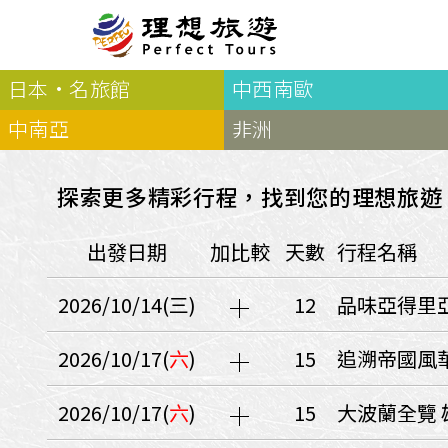
日本·名旅館
中西南歐
北歐
經典
服務Plus+
表單
極光
羅浮敦群島
挪威
奧入
中南亞
非洲
會員專區
旅客
芬蘭
瑞典
丹麥
冰島
廣島
電子圖書
自帶
法羅群島
格陵蘭島
日本
探索更多精彩行程，找到您的理想旅遊
優惠券回饋
傳真
北歐５國
四國
意見表抽獎
國外
出發日期
加比較
天數
行程名稱
🍁
東歐
量身訂做
郵輪
🍁
訂單查詢付款
國內
１６湖國家公園
2026/10/14(三)
12
品味亞得里亞
🍁
聯絡我們
巴爾幹半島
🍁
觀光局Taiwan
波蘭‧波羅的海
2026/10/17(
六
)
15
追溯帝國風華
❄️
保加利亞‧羅馬尼亞
2026/10/17(
六
)
15
大波蘭全覽 
日本
捷克
波蘭
匈牙利