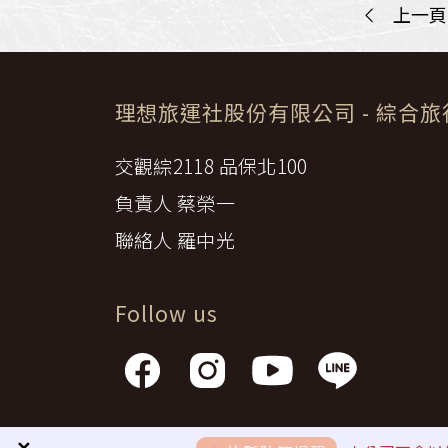
<
上一頁
理想旅運社股份有限公司
- 綜合
交觀綜2118 品保北100
負責人 蔡榮一
聯絡人 羅中光
Follow us
隱私權政