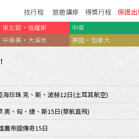
找行程
旅遊講座
得獎行程
保證出
東北歐·俄羅斯
中東
日本
非洲
下載
出國資訊
瀨溪
南紀熊野古道
中非９國
中南美·大溪地
美國·加拿大
服務確認單
護照申辦
‧四國
北陸
西非１８國
護照切結書
各國簽證
南非６國＋香草５國
名旅館
！
刷卡單
匯率查詢
印度洋香草５國
山陽
新潟‧谷川
旅遊定型化契約
全球天氣
動物大遷徙
北海道
🍁北關東
國外旅遊定型化契約
航班查詢
馬達加斯加
模里西斯
新潟‧谷川
🍁四國山陽
旅遊定型化契約
各國電壓
海珍珠 克、斯、波赫12日(土耳其航空)
肯亞
納米比亞
辛巴
伊豆‧演歌天后演唱會
駐台觀光單位
利比亞
摩洛哥
埃及
京都奈良犬山
國外旅遊警示
 奧、匈、捷、斯15日(華航直飛)
突尼西亞
塞內加爾
札幌雪祭
🧧山口縣
中南亞
雄鷹帝國傳奇15日
頂級飛鳥-花火節
中亞５國