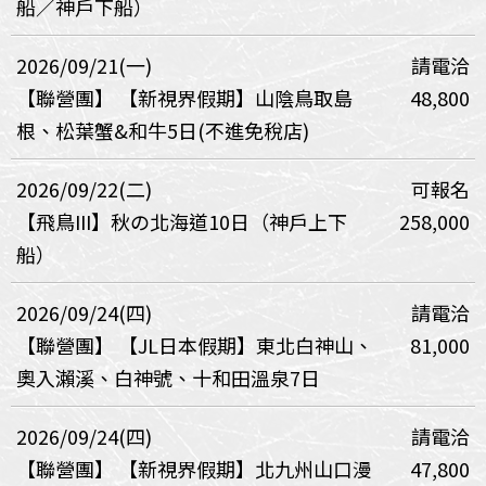
船／神戶下船）
2026/09/21(一)
請電洽
【聯營團】
【新視界假期】山陰鳥取島
48,800
根、松葉蟹&和牛5日(不進免稅店)
2026/09/22(二)
可報名
【飛鳥III】秋の北海道10日（神戶上下
258,000
船）
2026/09/24(四)
請電洽
【聯營團】
【JL日本假期】東北白神山、
81,000
奧入瀨溪、白神號、十和田溫泉7日
2026/09/24(四)
請電洽
【聯營團】
【新視界假期】北九州山口漫
47,800