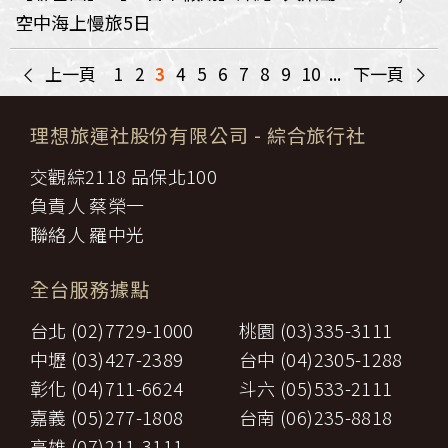
空中海上慢旅5日
<
>
上一頁
1
2
3
4
5
6
7
8
9
10
...
下一頁
理想旅運社股份有限公司
- 綜合旅行社
交觀綜2118 品保北100
負責人 蔡榮一
聯絡人 羅中光
全台服務據點
台北 (02)7729-1000
桃園 (03)335-3111
中壢 (03)427-2389
台中 (04)2305-1288
彰化 (04)711-6624
斗六 (05)533-2111
嘉義 (05)277-1808
台南 (06)235-8818
高雄 (07)211-3111