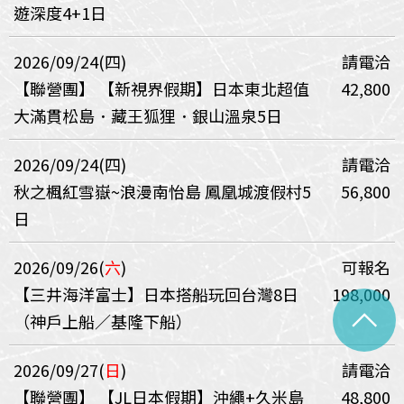
遊深度4+1日
2026/09/24(四)
請電洽
【聯營團】
【新視界假期】日本東北超值
42,800
大滿貫松島．藏王狐狸．銀山溫泉5日
2026/09/24(四)
請電洽
秋之楓紅雪嶽~浪漫南怡島 鳳凰城渡假村5
56,800
日
2026/09/26(
六
)
可報名
【三井海洋富士】日本搭船玩回台灣8日
198,000
^
（神戶上船／基隆下船）
2026/09/27(
日
)
請電洽
【聯營團】
【JL日本假期】沖繩+久米島
48,800