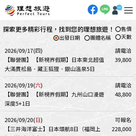
探索更多精彩行程，找到您的理想旅遊！
售價
天數
出發日期
團體名稱
2026/09/17(四)
請電洽
【聯營團】
【新視界假期】日本東北超值
39,800
大滿貫松島．藏王狐狸．銀山溫泉5日
2026/09/19(
六
)
請電洽
【聯營團】
【新視界假期】九州山口漫遊
48,800
深度5+1日
2026/09/20(
日
)
可報名
【三井海洋富士】日本環航8日（福岡上
228,000