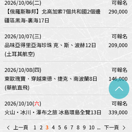
2026/10/06(二)
可報名
【俄羅斯聯邦】北高加索7個共和國2個邊
290,000
疆區黑海-裏海17日
2026/10/07(三)
可報名
品味亞得里亞海珍珠 克、斯、波赫12日
209,000
(土耳其航空)
2026/10/08(四)
可報名
東歐瑰寶．穿越東德、捷克、南波蘭8日
146,000
^
(華航直飛)
2026/10/10(
六
)
可報名
火山‧冰川‧瀑布之旅 冰島環島全覽13日
339,000
<
>
上一頁
1
2
3
4
5
6
7
8
9
10
...
下一頁