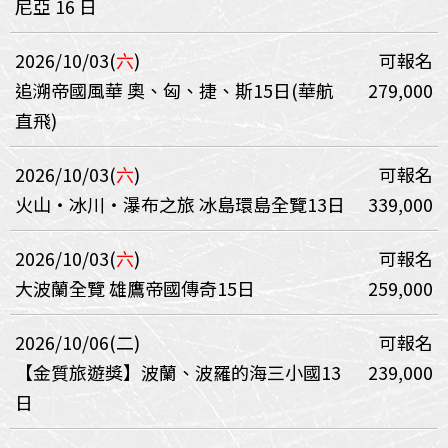
尼亞 16 日
2026/10/03(
六
)
可報名
追溯帝國風華 奧、匈、捷、斯15日(華航
279,000
直飛)
2026/10/03(
六
)
可報名
火山‧冰川‧瀑布之旅 冰島環島全覽13日
339,000
2026/10/03(
六
)
可報名
大波蘭全覽 雄鷹帝國傳奇15日
259,000
2026/10/06(二)
可報名
【金質旅遊獎】波蘭、波羅的海三小國13
239,000
日