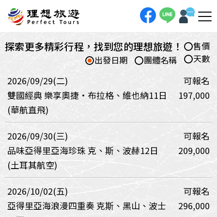
探索更多精彩行程，找到您的理想旅遊！
售價
天數
出發日期
團體名稱
2026/09/29(二)
可報名
雙國經典 樂享奧捷‧布拉格、維也納11日
197,000
(華航直飛)
2026/09/30(三)
可報名
品味亞得里亞海珍珠 克、斯、波赫12日
209,000
(土耳其航空)
2026/10/02(五)
可報名
亞得里亞海浪漫四重奏 克斯、黑山、波士
296,000