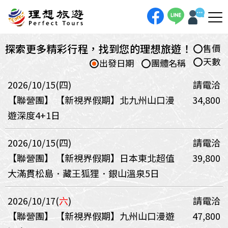
探索更多精彩行程，找到您的理想旅遊！
售價
天數
出發日期
團體名稱
2026/10/15(四)
請電洽
【聯營團】
【新視界假期】北九州山口漫
34,800
遊深度4+1日
2026/10/15(四)
請電洽
【聯營團】
【新視界假期】日本東北超值
39,800
大滿貫松島．藏王狐狸．銀山溫泉5日
2026/10/17(
六
)
請電洽
【聯營團】
【新視界假期】九州山口漫遊
47,800