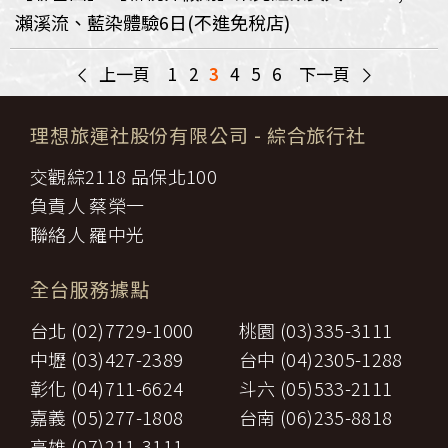
瀨溪流、藍染體驗6日(不進免稅店)
<
>
上一頁
1
2
3
4
5
6
下一頁
理想旅運社股份有限公司
- 綜合旅行社
交觀綜2118 品保北100
負責人 蔡榮一
聯絡人 羅中光
全台服務據點
台北 (02)7729-1000
桃園 (03)335-3111
中壢 (03)427-2389
台中 (04)2305-1288
彰化 (04)711-6624
斗六 (05)533-2111
嘉義 (05)277-1808
台南 (06)235-8818
高雄 (07)211-3111