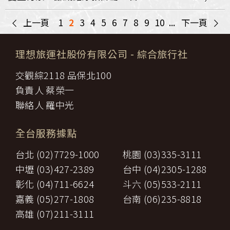
<
>
上一頁
1
2
3
4
5
6
7
8
9
10
...
下一頁
理想旅運社股份有限公司
- 綜合旅行社
交觀綜2118 品保北100
負責人 蔡榮一
聯絡人 羅中光
全台服務據點
台北 (02)7729-1000
桃園 (03)335-3111
中壢 (03)427-2389
台中 (04)2305-1288
彰化 (04)711-6624
斗六 (05)533-2111
嘉義 (05)277-1808
台南 (06)235-8818
高雄 (07)211-3111