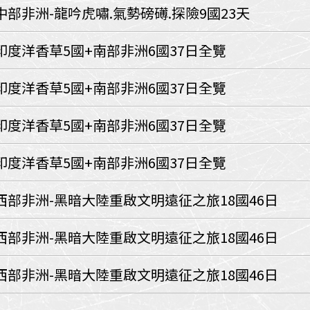
環航
中部非洲-龍吟虎嘯.氣勢磅礡.探險9國23天
印度
斯里蘭卡
不丹‧大吉嶺‧喀什米
印度洋香草5國+南部非洲6國37日全覽
青藏鐵路
中東
印度洋香草5國+南部非洲6國37日全覽
海灣５國
‧華城
土耳其
印度洋香草5國+南部非洲6國37日全覽
雪嶽南怡島
沙烏地阿拉伯
阿曼
亞
科威特
巴林
印度洋香草5國+南部非洲6國37日全覽
iniTour
富國島
澳洲
西部非洲-黑暗大陸重啟文明遠征之旅18國46日
紐西蘭
大溪地
西部非洲-黑暗大陸重啟文明遠征之旅18國46日
西部非洲-黑暗大陸重啟文明遠征之旅18國46日