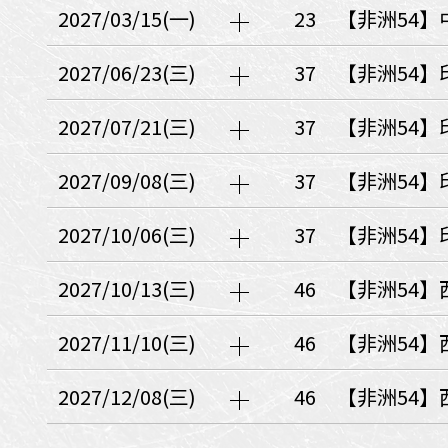
日本
斯洛伐克
克羅埃西亞
2027/03/15(一)
23
【非洲54】
斯洛維尼亞
中國
波士尼亞赫塞哥維納
2027/06/23(三)
37
【非洲54】
北疆
俄羅斯聯邦
韓國
2027/07/21(三)
37
【非洲54】
西南歐
首爾
荷蘭國王節
2027/09/08(三)
37
【非洲54】
楓紅
英愛軍樂節
東南
2027/10/06(三)
37
【非洲54】
賽普勒斯‧馬爾他
泰國M
天空之城‧愛琴海三島
2027/10/13(三)
46
【非洲54】
瑞士觀景火車名峰健行
義大利
西西里島
西班牙
2027/11/10(三)
46
【非洲54】
葡萄牙
德國
奧地利
荷蘭
法國
瑞士
英國
2027/12/08(三)
46
【非洲54】
愛爾蘭