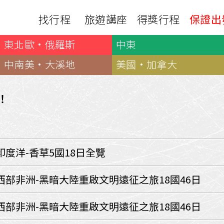
找行程
旅遊講座
得獎行程
保證出
東北歐·俄羅斯
中東
日本
非洲
下載
出國資訊
瀨溪
南紀熊野古道
中非９國
中南美·大溪地
美國·加拿大
服務確認單
護照申辦
‧四國
北陸
西非１８國
護照切結書
各國簽證
南非６國＋香草５國
名旅館
！
刷卡單
匯率查詢
印度洋香草５國
山陽
新潟‧谷川
旅遊定型化契約
全球天氣
動物大遷徙
北海道
🍁北關東
國外旅遊定型化契約
航班查詢
馬達加斯加
模里西斯
新潟‧谷川
🍁四國山陽
旅遊定型化契約
各國電壓
印度洋-香草5國18日全覽
肯亞
納米比亞
辛巴
伊豆‧演歌天后演唱會
駐台觀光單位
利比亞
摩洛哥
埃及
京都奈良犬山
國外旅遊警示
西部非洲-黑暗大陸重啟文明遠征之旅18國46日
突尼西亞
塞內加爾
札幌雪祭
🧧山口縣
中南亞
西部非洲-黑暗大陸重啟文明遠征之旅18國46日
頂級飛鳥-花火節
中亞５國