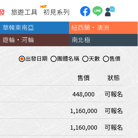
發
旅遊工具
初見系列
華韓東南亞
紐西蘭·澳洲
加拿大
銀行優惠
黃刀鎮極光
遊輪·河輪
南北極
第一銀行刷卡回饋
加東賞楓
聯邦銀行刷卡回饋
加西大環線
出發日期
團體名稱
天數
售價
國泰世華刷卡回饋
加拿大東西岸全覽
台新銀行3期
美國
售價
狀態
中國信託3期/6期
美西國家公園
448,000
可報名
威
美東紐奧良
企業專區
兆豐商銀
中南美
1,160,000
可報名
巴西嘉年華
1,160,000
可報名
🗿復活節島
天空之鏡-玻利維亞