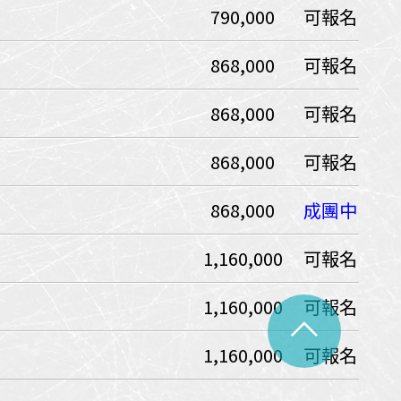
790,000
可報名
中美５國
祕魯
智利
爾
868,000
可報名
兩極會
868,000
可報名
北極
南極
荷美遊輪
868,000
可報名
卡達
阿拉斯加
極光峽灣
868,000
成團中
巴拿馬運河
1,160,000
可報名
銀海遊輪
大洋遊輪
1,160,000
可報名
^
NCL遊輪
1,160,000
可報名
迪士尼遊輪
歐洲河輪