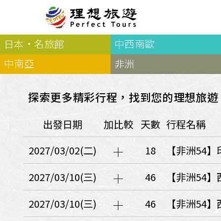
日本·名旅館
中西南歐
北歐
經典
服務Plus+
表單
極光
羅浮敦群島
挪威
奧入
中南亞
非洲
會員專區
旅客
芬蘭
瑞典
丹麥
冰島
廣島
電子圖書
自帶
法羅群島
格陵蘭島
日本
探索更多精彩行程，找到您的理想旅遊
優惠券回饋
傳真
北歐５國
四國
意見表抽獎
國外
出發日期
加比較
天數
行程名稱
🍁
東歐
量身訂做
郵輪
🍁
訂單查詢付款
國內
１６湖國家公園
2027/03/02(二)
18
【非洲54】
🍁
聯絡我們
巴爾幹半島
🍁
觀光局Taiwan
波蘭‧波羅的海
2027/03/10(三)
46
【非洲54】
❄️
保加利亞‧羅馬尼亞
2027/03/10(三)
46
【非洲54】
日本
捷克
波蘭
匈牙利