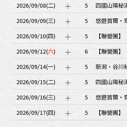
日本
斯洛伐克
克羅埃西亞
2026/09/08(二)
5
四國山陽秘
斯洛維尼亞
中國
波士尼亞赫塞哥維納
2026/09/09(三)
5
悠遊首爾・穿
北疆
俄羅斯聯邦
韓國
2026/09/10(四)
5
【聯營團】
西南歐
首爾
荷蘭國王節
2026/09/12(
六
)
6
【聯營團】
楓紅
英愛軍樂節
東南
2026/09/14(一)
5
新潟•谷川
賽普勒斯‧馬爾他
泰國M
天空之城‧愛琴海三島
2026/09/15(二)
5
四國山陽秘
瑞士觀景火車名峰健行
義大利
西西里島
西班牙
2026/09/16(三)
5
悠遊首爾・穿
葡萄牙
德國
奧地利
荷蘭
法國
瑞士
英國
2026/09/17(四)
5
【聯營團】
愛爾蘭