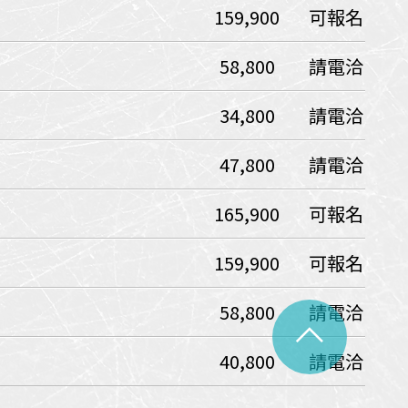
159,900
可報名
中美５國
祕魯
智利
爾
58,800
請電洽
兩極會
34,800
請電洽
北極
南極
荷美遊輪
47,800
請電洽
卡達
阿拉斯加
極光峽灣
165,900
可報名
巴拿馬運河
159,900
可報名
銀海遊輪
大洋遊輪
58,800
請電洽
^
NCL遊輪
40,800
請電洽
迪士尼遊輪
歐洲河輪