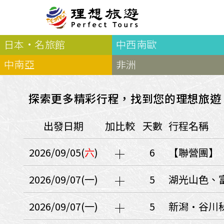
日本·名旅館
中西南歐
北歐
經典
服務Plus+
表單
極光
羅浮敦群島
挪威
奧入
中南亞
非洲
會員專區
旅客
芬蘭
瑞典
丹麥
冰島
廣島
電子圖書
自帶
法羅群島
格陵蘭島
日本
探索更多精彩行程，找到您的理想旅遊
優惠券回饋
傳真
北歐５國
四國
意見表抽獎
國外
出發日期
加比較
天數
行程名稱
🍁
東歐
量身訂做
郵輪
🍁
訂單查詢付款
國內
１６湖國家公園
2026/09/05(
六
)
6
【聯營團】
🍁
聯絡我們
巴爾幹半島
🍁
觀光局Taiwan
波蘭‧波羅的海
2026/09/07(一)
5
湖光山色、
❄️
保加利亞‧羅馬尼亞
2026/09/07(一)
5
新潟•谷川
日本
捷克
波蘭
匈牙利