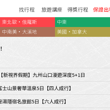
找行程
旅遊講座
得獎行程
保證出
東北歐·俄羅斯
中東
日本
非洲
下載
出國資訊
瀨溪
南紀熊野古道
中非９國
中南美·大溪地
美國·加拿大
服務確認單
護照申辦
‧四國
北陸
西非１８國
護照切結書
各國簽證
南非６國＋香草５國
名旅館
！
刷卡單
匯率查詢
印度洋香草５國
山陽
新潟‧谷川
旅遊定型化契約
全球天氣
動物大遷徙
北海道
🍁北關東
國外旅遊定型化契約
航班查詢
馬達加斯加
模里西斯
新潟‧谷川
🍁四國山陽
旅遊定型化契約
各國電壓
【新視界假期】九州山口漫遊深度5+1日
肯亞
納米比亞
辛巴
伊豆‧演歌天后演唱會
駐台觀光單位
利比亞
摩洛哥
埃及
京都奈良犬山
國外旅遊警示
富士山景奢華溫泉5日【四人成行】
突尼西亞
塞內加爾
札幌雪祭
🧧山口縣
中南亞
秘湯隱宿名旅館5日【六人成行】
頂級飛鳥-花火節
中亞５國