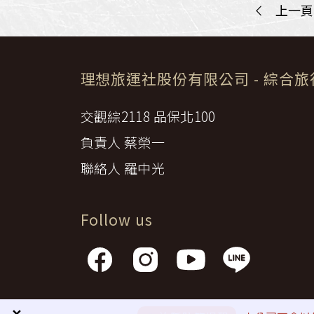
<
上一頁
理想旅運社股份有限公司
- 綜合
交觀綜2118 品保北100
負責人 蔡榮一
聯絡人 羅中光
Follow us
隱私權政