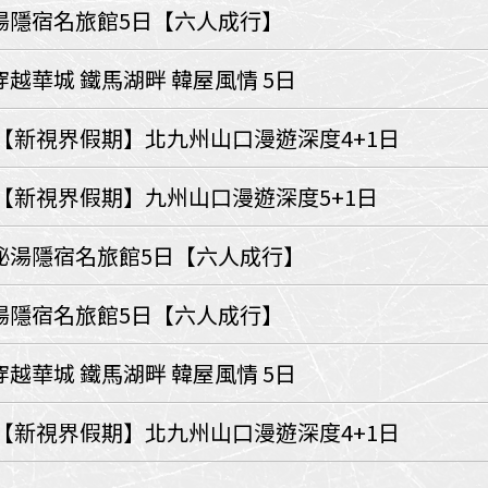
環航
湯隱宿名旅館5日【六人成行】
印度
斯里蘭卡
不丹‧大吉嶺‧喀什米
越華城 鐵馬湖畔 韓屋風情 5日
青藏鐵路
中東
【新視界假期】北九州山口漫遊深度4+1日
海灣５國
‧華城
土耳其
【新視界假期】九州山口漫遊深度5+1日
雪嶽南怡島
沙烏地阿拉伯
阿曼
亞
科威特
巴林
秘湯隱宿名旅館5日【六人成行】
iniTour
富國島
澳洲
湯隱宿名旅館5日【六人成行】
紐西蘭
大溪地
越華城 鐵馬湖畔 韓屋風情 5日
【新視界假期】北九州山口漫遊深度4+1日