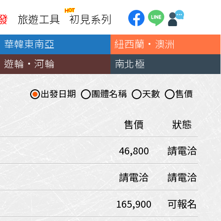
發
旅遊工具
初見系列
華韓東南亞
紐西蘭·澳洲
加拿大
銀行優惠
黃刀鎮極光
遊輪·河輪
南北極
第一銀行刷卡回饋
加東賞楓
聯邦銀行刷卡回饋
加西大環線
出發日期
團體名稱
天數
售價
國泰世華刷卡回饋
加拿大東西岸全覽
台新銀行3期
美國
售價
狀態
中國信託3期/6期
美西國家公園
46,800
請電洽
威
美東紐奧良
企業專區
兆豐商銀
中南美
請電洽
請電洽
巴西嘉年華
165,900
可報名
🗿復活節島
天空之鏡-玻利維亞