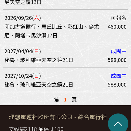
尼天空之鏡13日
2026/09/26(
六
)
可報名
印加古道健行、馬丘比丘、彩虹山、烏尤
460,000
尼、阿塔卡馬沙漠17日
2027/04/04(
日
)
成團中
秘魯、玻利維亞天空之鏡21日
588,000
2027/10/24(
日
)
成團中
秘魯、玻利維亞天空之鏡21日
588,000
第
1
頁
理想旅運社股份有限公司
- 綜合旅行社
^
交觀綜2118 品保北100