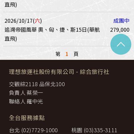
直飛)
2026/10/17(
六
)
成團中
追溯帝國風華 奧、匈、捷、斯15日(華航
279,000
直飛)
^
第
1
頁
理想旅運社股份有限公司
- 綜合旅行社
交觀綜2118 品保北100
負責人 蔡榮一
聯絡人 羅中光
全台服務據點
台北 (02)7729-1000
桃園 (03)335-3111