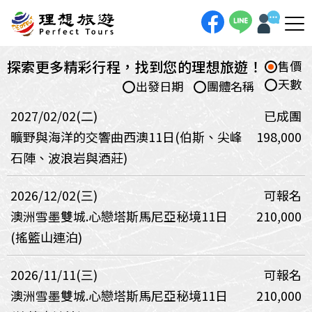
探索更多精彩行程，找到您的理想旅遊！
售價
天數
出發日期
團體名稱
2027/02/02(二)
已成團
曠野與海洋的交響曲西澳11日(伯斯、尖峰
198,000
石陣、波浪岩與酒莊)
2026/12/02(三)
可報名
澳洲雪墨雙城.心戀塔斯馬尼亞秘境11日
210,000
(搖籃山連泊)
2026/11/11(三)
可報名
澳洲雪墨雙城.心戀塔斯馬尼亞秘境11日
210,000