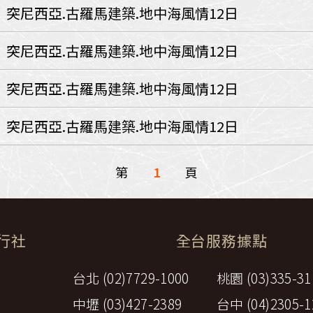
環航
突尼西亞.古羅馬建築.地中海風情12日
印度
斯里蘭卡
不丹‧大吉嶺‧喀什米
突尼西亞.古羅馬建築.地中海風情12日
青藏鐵路
中東
突尼西亞.古羅馬建築.地中海風情12日
海灣５國
‧華城
土耳其
突尼西亞.古羅馬建築.地中海風情12日
雪嶽南怡島
沙烏地阿拉伯
阿曼
亞
科威特
巴林
第
1
頁
iniTour
富國島
澳洲
紐西蘭
大溪地
旅行社
全台服務據點
台北 (02)7729-1000
桃園 (03)335-31
中壢 (03)427-2389
台中 (04)2305-1