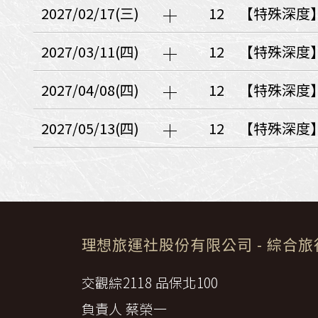
日本
斯洛伐克
克羅埃西亞
2027/02/17(三)
12
【特殊深度】
斯洛維尼亞
中國
波士尼亞赫塞哥維納
2027/03/11(四)
12
【特殊深度】
北疆
俄羅斯聯邦
韓國
2027/04/08(四)
12
【特殊深度】
西南歐
首爾
荷蘭國王節
2027/05/13(四)
12
【特殊深度】
楓紅
英愛軍樂節
東南
賽普勒斯‧馬爾他
泰國M
天空之城‧愛琴海三島
瑞士觀景火車名峰健行
義大利
西西里島
西班牙
理想旅運社股份有限公司
- 綜合
葡萄牙
德國
奧地利
荷蘭
法國
瑞士
英國
交觀綜2118 品保北100
愛爾蘭
負責人 蔡榮一