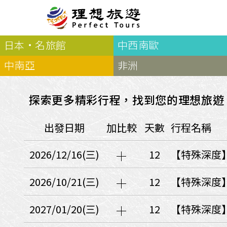
日本·名旅館
中西南歐
北歐
經典
服務Plus+
表單
極光
羅浮敦群島
挪威
奧入
中南亞
非洲
會員專區
旅客
芬蘭
瑞典
丹麥
冰島
廣島
電子圖書
自帶
法羅群島
格陵蘭島
日本
探索更多精彩行程，找到您的理想旅遊
優惠券回饋
傳真
北歐５國
四國
意見表抽獎
國外
出發日期
加比較
天數
行程名稱
🍁
東歐
量身訂做
郵輪
🍁
訂單查詢付款
國內
１６湖國家公園
2026/12/16(三)
12
【特殊深度】
🍁
聯絡我們
巴爾幹半島
🍁
觀光局Taiwan
波蘭‧波羅的海
2026/10/21(三)
12
【特殊深度】
❄️
保加利亞‧羅馬尼亞
2027/01/20(三)
12
【特殊深度】
日本
捷克
波蘭
匈牙利