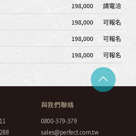
198,000
請電洽
中美５國
祕魯
智利
爾
198,000
可報名
兩極會
198,000
可報名
北極
南極
荷美遊輪
198,000
可報名
卡達
阿拉斯加
極光峽灣
^
巴拿馬運河
銀海遊輪
大洋遊輪
與我們聯絡
NCL遊輪
11
0800-379-379
迪士尼遊輪
288
sales@perfect.com.tw
歐洲河輪