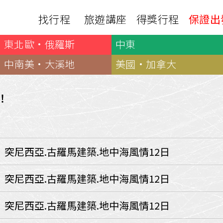
找行程
旅遊講座
得獎行程
保證出
東北歐·俄羅斯
中東
日本
非洲
下載
出國資訊
瀨溪
南紀熊野古道
中非９國
中南美·大溪地
美國·加拿大
服務確認單
護照申辦
‧四國
北陸
西非１８國
護照切結書
各國簽證
南非６國＋香草５國
名旅館
！
刷卡單
匯率查詢
印度洋香草５國
山陽
新潟‧谷川
旅遊定型化契約
全球天氣
動物大遷徙
北海道
🍁北關東
國外旅遊定型化契約
航班查詢
馬達加斯加
模里西斯
新潟‧谷川
🍁四國山陽
旅遊定型化契約
各國電壓
突尼西亞.古羅馬建築.地中海風情12日
肯亞
納米比亞
辛巴
伊豆‧演歌天后演唱會
駐台觀光單位
利比亞
摩洛哥
埃及
京都奈良犬山
國外旅遊警示
突尼西亞.古羅馬建築.地中海風情12日
突尼西亞
塞內加爾
札幌雪祭
🧧山口縣
中南亞
突尼西亞.古羅馬建築.地中海風情12日
頂級飛鳥-花火節
中亞５國