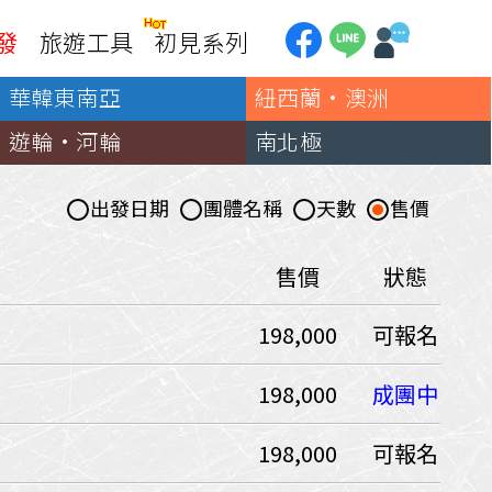
發
旅遊工具
初見系列
華韓東南亞
紐西蘭·澳洲
加拿大
銀行優惠
黃刀鎮極光
遊輪·河輪
南北極
第一銀行刷卡回饋
加東賞楓
聯邦銀行刷卡回饋
加西大環線
出發日期
團體名稱
天數
售價
國泰世華刷卡回饋
加拿大東西岸全覽
台新銀行3期
美國
售價
狀態
中國信託3期/6期
美西國家公園
198,000
可報名
威
美東紐奧良
企業專區
兆豐商銀
中南美
198,000
成團中
巴西嘉年華
198,000
可報名
🗿復活節島
天空之鏡-玻利維亞