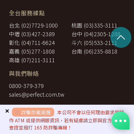
全台服務據點
台北 (02)7729-1000
桃園 (03)335-3111
^
中壢 (03)427-2389
台中 (04)2305-1288
彰化 (04)711-6624
斗六 (05)533-2111
嘉義 (05)277-1808
台南 (06)235-8818
高雄 (07)211-3111
與我們聯絡
0800-379-379
sales@perfect.com.tw
✕
⚠️
詐騙防範提醒
本公司不會以任何理由要求您操
作 ATM 或提供網銀資訊，若有疑慮請立即與官方客服
查證並撥打 165 防詐騙專線！