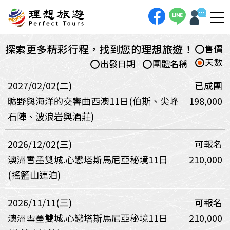
探索更多精彩行程，找到您的理想旅遊！
售價
天數
出發日期
團體名稱
2027/02/02(二)
已成團
曠野與海洋的交響曲西澳11日(伯斯、尖峰
198,000
石陣、波浪岩與酒莊)
2026/12/02(三)
可報名
澳洲雪墨雙城.心戀塔斯馬尼亞秘境11日
210,000
(搖籃山連泊)
2026/11/11(三)
可報名
澳洲雪墨雙城.心戀塔斯馬尼亞秘境11日
210,000