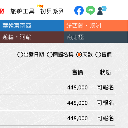
發
旅遊工具
初見系列
華韓東南亞
紐西蘭·澳洲
加拿大
銀行優惠
黃刀鎮極光
遊輪·河輪
南北極
第一銀行刷卡回饋
加東賞楓
聯邦銀行刷卡回饋
加西大環線
出發日期
團體名稱
天數
售價
國泰世華刷卡回饋
加拿大東西岸全覽
台新銀行3期
美國
售價
狀態
中國信託3期/6期
美西國家公園
448,000
可報名
威
美東紐奧良
企業專區
兆豐商銀
中南美
448,000
可報名
巴西嘉年華
448,000
可報名
🗿復活節島
天空之鏡-玻利維亞