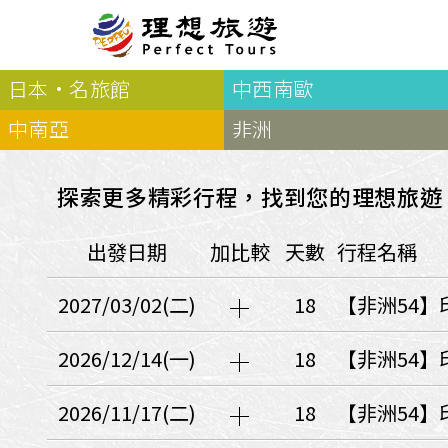
日本·名旅館
中西南歐
北歐
經典
服務Plus+
表單
極光
羅浮敦群島
挪威
奧入
中南亞
非洲
會員專區
旅客
芬蘭
瑞典
丹麥
冰島
廣島
電子圖書
自帶
法羅群島
格陵蘭島
日本
探索更多精彩行程，找到您的理想旅遊
優惠券回饋
傳真
北歐５國
四國
意見表抽獎
國外
出發日期
加比較
天數
行程名稱
🍁
東歐
量身訂做
郵輪
🍁
訂單查詢付款
國內
１６湖國家公園
2027/03/02(二)
18
【非洲54】
🍁
聯絡我們
巴爾幹半島
🍁
觀光局Taiwan
波蘭‧波羅的海
2026/12/14(一)
18
【非洲54】
❄️
保加利亞‧羅馬尼亞
2026/11/17(二)
18
【非洲54】
日本
捷克
波蘭
匈牙利