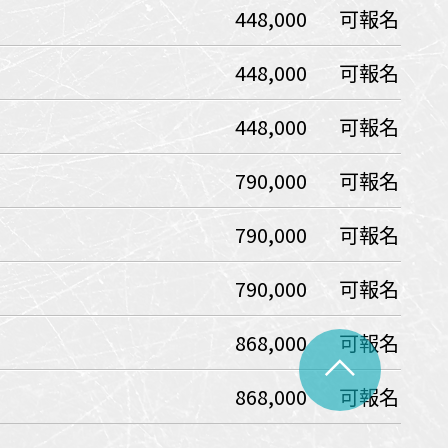
448,000
可報名
中美５國
祕魯
智利
爾
448,000
可報名
兩極會
448,000
可報名
北極
南極
荷美遊輪
790,000
可報名
卡達
阿拉斯加
極光峽灣
790,000
可報名
巴拿馬運河
790,000
可報名
銀海遊輪
大洋遊輪
868,000
可報名
^
NCL遊輪
868,000
可報名
迪士尼遊輪
歐洲河輪