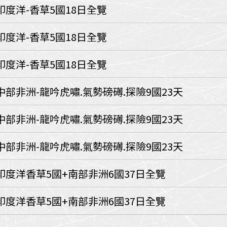
環航
印度洋-香草5國18日全覽
印度
斯里蘭卡
不丹‧大吉嶺‧喀什米
印度洋-香草5國18日全覽
青藏鐵路
中東
印度洋-香草5國18日全覽
海灣５國
‧華城
土耳其
中部非洲-龍吟虎嘯.氣勢磅礡.探險9國23天
雪嶽南怡島
沙烏地阿拉伯
阿曼
亞
科威特
巴林
中部非洲-龍吟虎嘯.氣勢磅礡.探險9國23天
iniTour
富國島
澳洲
中部非洲-龍吟虎嘯.氣勢磅礡.探險9國23天
紐西蘭
大溪地
印度洋香草5國+南部非洲6國37日全覽
印度洋香草5國+南部非洲6國37日全覽