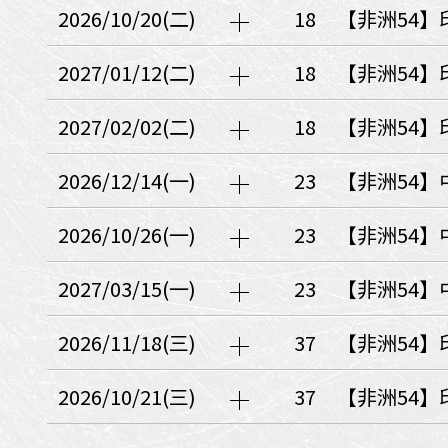
日本
斯洛伐克
克羅埃西亞
2026/10/20(二)
18
【非洲54】
斯洛維尼亞
中國
波士尼亞赫塞哥維納
2027/01/12(二)
18
【非洲54】
北疆
俄羅斯聯邦
韓國
2027/02/02(二)
18
【非洲54】
西南歐
首爾
荷蘭國王節
2026/12/14(一)
23
【非洲54】
楓紅
英愛軍樂節
東南
2026/10/26(一)
23
【非洲54】
賽普勒斯‧馬爾他
泰國M
天空之城‧愛琴海三島
2027/03/15(一)
23
【非洲54】
瑞士觀景火車名峰健行
義大利
西西里島
西班牙
2026/11/18(三)
37
【非洲54】
葡萄牙
德國
奧地利
荷蘭
法國
瑞士
英國
2026/10/21(三)
37
【非洲54】
愛爾蘭