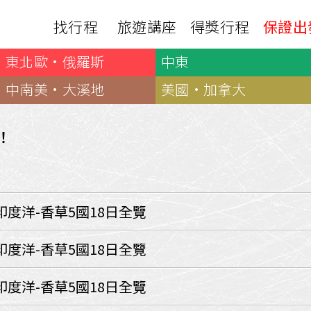
找行程
旅遊講座
得獎行程
保證出
東北歐·俄羅斯
中東
日本
非洲
下載
出國資訊
瀨溪
南紀熊野古道
中非９國
中南美·大溪地
美國·加拿大
服務確認單
護照申辦
‧四國
北陸
西非１８國
護照切結書
各國簽證
南非６國＋香草５國
名旅館
！
刷卡單
匯率查詢
印度洋香草５國
山陽
新潟‧谷川
旅遊定型化契約
全球天氣
動物大遷徙
北海道
🍁北關東
國外旅遊定型化契約
航班查詢
馬達加斯加
模里西斯
新潟‧谷川
🍁四國山陽
旅遊定型化契約
各國電壓
印度洋-香草5國18日全覽
肯亞
納米比亞
辛巴
伊豆‧演歌天后演唱會
駐台觀光單位
利比亞
摩洛哥
埃及
京都奈良犬山
國外旅遊警示
印度洋-香草5國18日全覽
突尼西亞
塞內加爾
札幌雪祭
🧧山口縣
中南亞
印度洋-香草5國18日全覽
頂級飛鳥-花火節
中亞５國