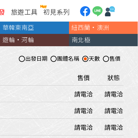
發
旅遊工具
初見系列
華韓東南亞
紐西蘭·澳洲
加拿大
銀行優惠
黃刀鎮極光
遊輪·河輪
南北極
第一銀行刷卡回饋
加東賞楓
聯邦銀行刷卡回饋
加西大環線
出發日期
團體名稱
天數
售價
國泰世華刷卡回饋
加拿大東西岸全覽
台新銀行3期
美國
售價
狀態
中國信託3期/6期
美西國家公園
請電洽
請電洽
威
美東紐奧良
企業專區
兆豐商銀
中南美
請電洽
請電洽
巴西嘉年華
請電洽
請電洽
🗿復活節島
天空之鏡-玻利維亞