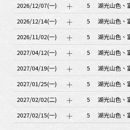
日本
斯洛伐克
克羅埃西亞
2026/12/07(一)
5
湖光山色、
斯洛維尼亞
中國
波士尼亞赫塞哥維納
2026/12/14(一)
5
湖光山色、
北疆
俄羅斯聯邦
韓國
2026/11/02(一)
5
湖光山色、
西南歐
首爾
荷蘭國王節
2027/04/12(一)
5
湖光山色、
楓紅
英愛軍樂節
東南
2027/04/19(一)
5
湖光山色、
賽普勒斯‧馬爾他
泰國M
天空之城‧愛琴海三島
2027/01/25(一)
5
湖光山色、
瑞士觀景火車名峰健行
義大利
西西里島
西班牙
2027/02/02(二)
5
湖光山色、
葡萄牙
德國
奧地利
荷蘭
法國
瑞士
英國
2027/02/15(一)
5
湖光山色、
愛爾蘭