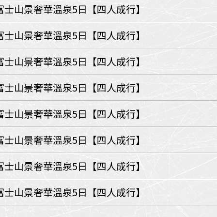
環航
富士山景奢華溫泉5日【四人成行】
印度
斯里蘭卡
不丹‧大吉嶺‧喀什米
富士山景奢華溫泉5日【四人成行】
青藏鐵路
中東
富士山景奢華溫泉5日【四人成行】
海灣５國
‧華城
土耳其
富士山景奢華溫泉5日【四人成行】
雪嶽南怡島
沙烏地阿拉伯
阿曼
亞
科威特
巴林
富士山景奢華溫泉5日【四人成行】
iniTour
富國島
澳洲
富士山景奢華溫泉5日【四人成行】
紐西蘭
大溪地
富士山景奢華溫泉5日【四人成行】
富士山景奢華溫泉5日【四人成行】