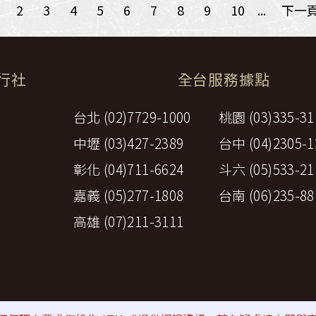
2
3
4
5
6
7
8
9
10
...
下一
旅行社
全台服務據點
台北 (02)7729-1000
桃園 (03)335-31
中壢 (03)427-2389
台中 (04)2305-1
彰化 (04)711-6624
斗六 (05)533-21
嘉義 (05)277-1808
台南 (06)235-88
高雄 (07)211-3111
策
⚠詐騙防範提醒
All rights reserved by Perfect Travel A