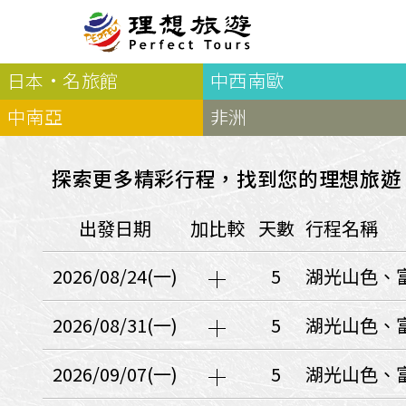
日本·名旅館
中西南歐
北歐
經典
服務Plus+
表單
極光
羅浮敦群島
挪威
奧入
中南亞
非洲
會員專區
旅客
芬蘭
瑞典
丹麥
冰島
廣島
電子圖書
自帶
法羅群島
格陵蘭島
日本
探索更多精彩行程，找到您的理想旅遊
優惠券回饋
傳真
北歐５國
四國
意見表抽獎
國外
出發日期
加比較
天數
行程名稱
🍁
東歐
量身訂做
郵輪
🍁
訂單查詢付款
國內
１６湖國家公園
2026/08/24(一)
5
湖光山色、
🍁
聯絡我們
巴爾幹半島
🍁
觀光局Taiwan
波蘭‧波羅的海
2026/08/31(一)
5
湖光山色、
❄️
保加利亞‧羅馬尼亞
2026/09/07(一)
5
湖光山色、
日本
捷克
波蘭
匈牙利