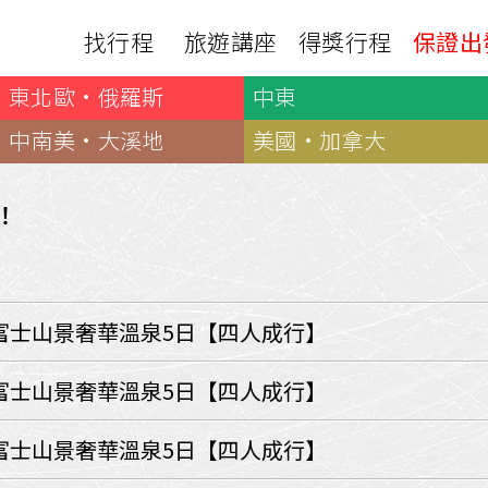
找行程
旅遊講座
得獎行程
保證出
東北歐·俄羅斯
中東
日本
非洲
下載
出國資訊
瀨溪
南紀熊野古道
中非９國
中南美·大溪地
美國·加拿大
服務確認單
護照申辦
‧四國
北陸
西非１８國
護照切結書
各國簽證
南非６國＋香草５國
名旅館
！
刷卡單
匯率查詢
印度洋香草５國
山陽
新潟‧谷川
旅遊定型化契約
全球天氣
動物大遷徙
北海道
🍁北關東
國外旅遊定型化契約
航班查詢
馬達加斯加
模里西斯
新潟‧谷川
🍁四國山陽
旅遊定型化契約
各國電壓
富士山景奢華溫泉5日【四人成行】
肯亞
納米比亞
辛巴
伊豆‧演歌天后演唱會
駐台觀光單位
利比亞
摩洛哥
埃及
京都奈良犬山
國外旅遊警示
富士山景奢華溫泉5日【四人成行】
突尼西亞
塞內加爾
札幌雪祭
🧧山口縣
中南亞
富士山景奢華溫泉5日【四人成行】
頂級飛鳥-花火節
中亞５國