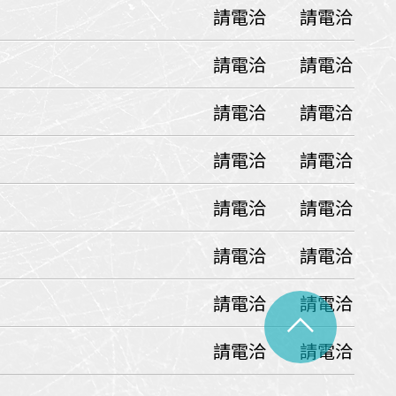
請電洽
請電洽
中美５國
祕魯
智利
爾
請電洽
請電洽
兩極會
請電洽
請電洽
北極
南極
荷美遊輪
請電洽
請電洽
卡達
阿拉斯加
極光峽灣
請電洽
請電洽
巴拿馬運河
請電洽
請電洽
銀海遊輪
大洋遊輪
請電洽
請電洽
^
NCL遊輪
請電洽
請電洽
迪士尼遊輪
歐洲河輪