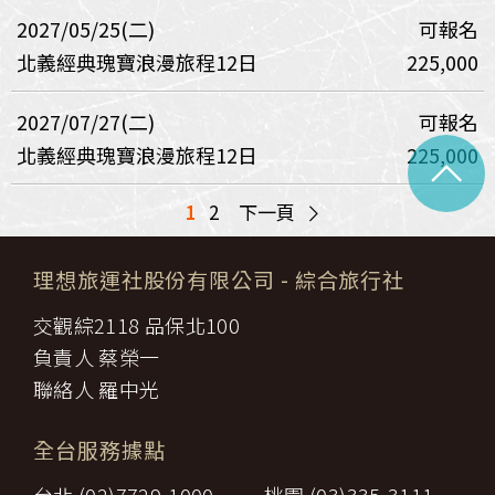
2027/05/25(二)
可報名
北義經典瑰寶浪漫旅程12日
225,000
2027/07/27(二)
可報名
北義經典瑰寶浪漫旅程12日
225,000
^
>
1
2
下一頁
理想旅運社股份有限公司
- 綜合旅行社
交觀綜2118 品保北100
負責人 蔡榮一
聯絡人 羅中光
全台服務據點