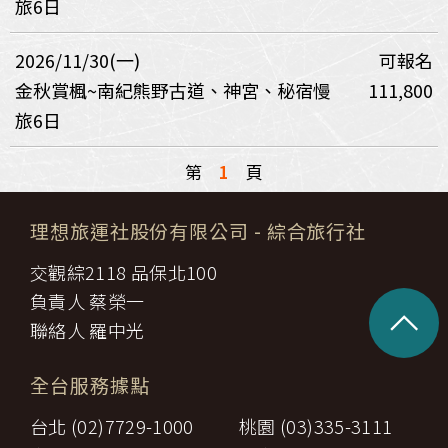
旅6日
2026/11/30(一)
可報名
金秋賞楓~南紀熊野古道、神宮、秘宿慢
111,800
旅6日
第
1
頁
理想旅運社股份有限公司
- 綜合旅行社
交觀綜2118 品保北100
負責人 蔡榮一
^
聯絡人 羅中光
全台服務據點
台北 (02)7729-1000
桃園 (03)335-3111