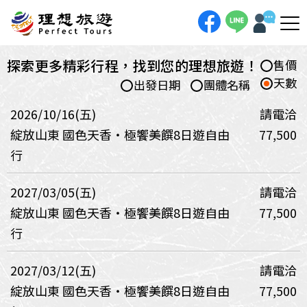
探索更多精彩行程，找到您的理想旅遊！
售價
天數
出發日期
團體名稱
2026/10/16(五)
請電洽
綻放山東 國色天香・極饗美饌8日遊自由
77,500
行
2027/03/05(五)
請電洽
綻放山東 國色天香・極饗美饌8日遊自由
77,500
行
2027/03/12(五)
請電洽
綻放山東 國色天香・極饗美饌8日遊自由
77,500