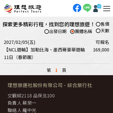
探索更多精彩行程，找到您的理想旅遊！
售價
天數
出發日期
團體名稱
2027/02/05(五)
可報名
【NCL遊輪】加勒比海、墨西哥豪華遊輪
169,000
11日（春節團）
第
1
頁
理想旅運社股份有限公司
- 綜合旅行社
交觀綜2118 品保北100
負責人 蔡榮一
聯絡人 羅中光