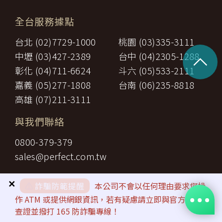
全台服務據點
台北 (02)7729-1000
桃園 (03)335-3111
^
中壢 (03)427-2389
台中 (04)2305-1288
彰化 (04)711-6624
斗六 (05)533-2111
嘉義 (05)277-1808
台南 (06)235-8818
高雄 (07)211-3111
與我們聯絡
0800-379-379
sales@perfect.com.tw
✕
⚠️
詐騙防範提醒
本公司不會以任何理由要求您操
作 ATM 或提供網銀資訊，若有疑慮請立即與官方客服
查證並撥打 165 防詐騙專線！