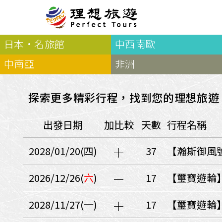
日本·名旅館
中西南歐
北歐
經典
服務Plus+
表單
極光
羅浮敦群島
挪威
奧入
中南亞
非洲
會員專區
旅客
芬蘭
瑞典
丹麥
冰島
廣島
電子圖書
自帶
法羅群島
格陵蘭島
日本
探索更多精彩行程，找到您的理想旅遊
優惠券回饋
傳真
北歐５國
四國
意見表抽獎
國外
出發日期
加比較
天數
行程名稱
🍁
東歐
量身訂做
郵輪
🍁
訂單查詢付款
國內
１６湖國家公園
2028/01/20(四)
37
【瀚斯御風號
🍁
聯絡我們
巴爾幹半島
🍁
觀光局Taiwan
波蘭‧波羅的海
2026/12/26(
六
)
17
【璽寶遊輪
❄️
保加利亞‧羅馬尼亞
2028/11/27(一)
17
【璽寶遊輪
日本
捷克
波蘭
匈牙利