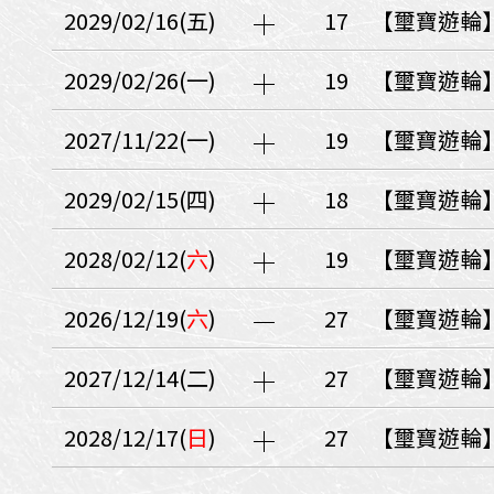
日本
斯洛伐克
克羅埃西亞
2029/02/16(五)
17
【璽寶遊輪
斯洛維尼亞
中國
波士尼亞赫塞哥維納
2029/02/26(一)
19
【璽寶遊輪
北疆
俄羅斯聯邦
韓國
2027/11/22(一)
19
【璽寶遊輪
西南歐
首爾
荷蘭國王節
2029/02/15(四)
18
【璽寶遊輪
楓紅
英愛軍樂節
東南
2028/02/12(
六
)
19
【璽寶遊輪
賽普勒斯‧馬爾他
泰國M
天空之城‧愛琴海三島
2026/12/19(
六
)
27
【璽寶遊輪
瑞士觀景火車名峰健行
義大利
西西里島
西班牙
2027/12/14(二)
27
【璽寶遊輪
葡萄牙
德國
奧地利
荷蘭
法國
瑞士
英國
2028/12/17(
日
)
27
【璽寶遊輪
愛爾蘭