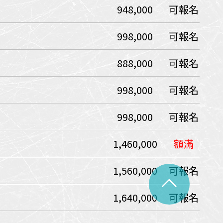
948,000
可報名
中美５國
祕魯
智利
爾
998,000
可報名
兩極會
888,000
可報名
北極
南極
荷美遊輪
998,000
可報名
卡達
阿拉斯加
極光峽灣
998,000
可報名
巴拿馬運河
1,460,000
額滿
銀海遊輪
大洋遊輪
1,560,000
可報名
^
NCL遊輪
1,640,000
可報名
迪士尼遊輪
歐洲河輪