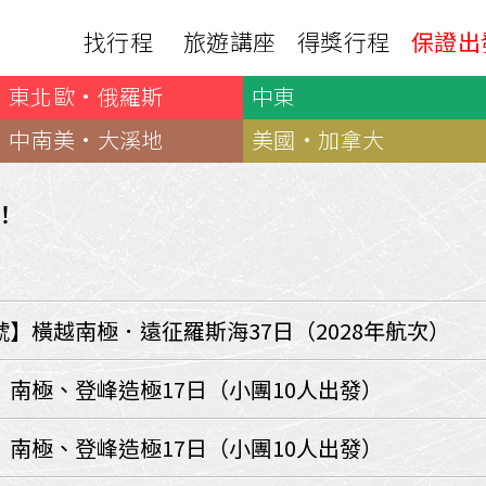
找行程
旅遊講座
得獎行程
保證出
東北歐·俄羅斯
中東
日本
非洲
下載
出國資訊
瀨溪
南紀熊野古道
中非９國
中南美·大溪地
美國·加拿大
服務確認單
護照申辦
‧四國
北陸
西非１８國
護照切結書
各國簽證
南非６國＋香草５國
名旅館
！
刷卡單
匯率查詢
印度洋香草５國
山陽
新潟‧谷川
旅遊定型化契約
全球天氣
動物大遷徙
北海道
🍁北關東
國外旅遊定型化契約
航班查詢
馬達加斯加
模里西斯
新潟‧谷川
🍁四國山陽
旅遊定型化契約
各國電壓
】橫越南極．遠征羅斯海37日（2028年航次）
肯亞
納米比亞
辛巴
伊豆‧演歌天后演唱會
駐台觀光單位
利比亞
摩洛哥
埃及
京都奈良犬山
國外旅遊警示
】南極、登峰造極17日（小團10人出發）
突尼西亞
塞內加爾
札幌雪祭
🧧山口縣
中南亞
】南極、登峰造極17日（小團10人出發）
頂級飛鳥-花火節
中亞５國