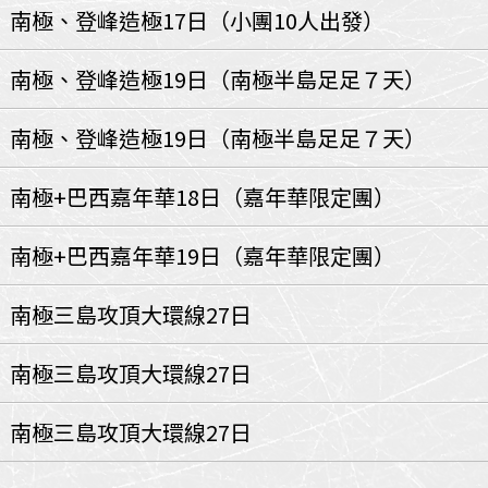
環航
】南極、登峰造極17日（小團10人出發）
印度
斯里蘭卡
不丹‧大吉嶺‧喀什米
】南極、登峰造極19日（南極半島足足７天）
青藏鐵路
中東
】南極、登峰造極19日（南極半島足足７天）
海灣５國
‧華城
土耳其
】南極+巴西嘉年華18日（嘉年華限定團）
雪嶽南怡島
沙烏地阿拉伯
阿曼
亞
科威特
巴林
】南極+巴西嘉年華19日（嘉年華限定團）
iniTour
富國島
澳洲
】南極三島攻頂大環線27日
紐西蘭
大溪地
】南極三島攻頂大環線27日
】南極三島攻頂大環線27日