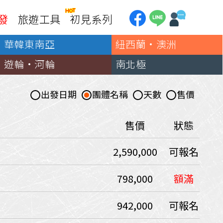
發
旅遊工具
初見系列
華韓東南亞
紐西蘭·澳洲
加拿大
銀行優惠
黃刀鎮極光
遊輪·河輪
南北極
第一銀行刷卡回饋
加東賞楓
聯邦銀行刷卡回饋
加西大環線
出發日期
團體名稱
天數
售價
國泰世華刷卡回饋
加拿大東西岸全覽
台新銀行3期
美國
售價
狀態
中國信託3期/6期
美西國家公園
2,590,000
可報名
威
美東紐奧良
企業專區
兆豐商銀
中南美
798,000
額滿
巴西嘉年華
942,000
可報名
🗿復活節島
天空之鏡-玻利維亞