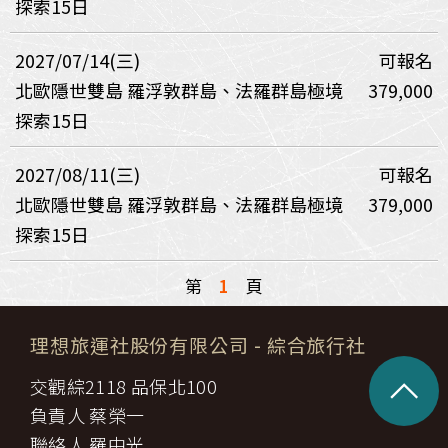
探索15日
2027/07/14(三)
可報名
北歐隱世雙島 羅浮敦群島、法羅群島極境
379,000
探索15日
2027/08/11(三)
可報名
北歐隱世雙島 羅浮敦群島、法羅群島極境
379,000
探索15日
第
1
頁
理想旅運社股份有限公司
- 綜合旅行社
^
交觀綜2118 品保北100
負責人 蔡榮一
聯絡人 羅中光