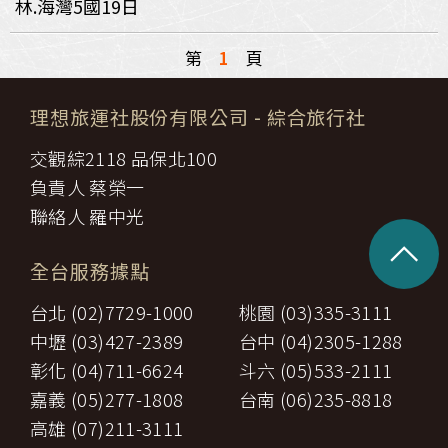
林.海灣5國19日
第
1
頁
理想旅運社股份有限公司
- 綜合旅行社
交觀綜2118 品保北100
負責人 蔡榮一
聯絡人 羅中光
^
全台服務據點
台北 (02)7729-1000
桃園 (03)335-3111
中壢 (03)427-2389
台中 (04)2305-1288
彰化 (04)711-6624
斗六 (05)533-2111
嘉義 (05)277-1808
台南 (06)235-8818
高雄 (07)211-3111