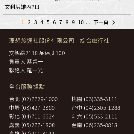
文利尻雉內7日
>
1
2
3
4
5
6
7
8
9
10
...
下一頁
理想旅運社股份有限公司
- 綜合旅行社
交觀綜2118 品保北100
負責人 蔡榮一
聯絡人 羅中光
全台服務據點
台北 (02)7729-1000
桃園 (03)335-3111
中壢 (03)427-2389
台中 (04)2305-1288
彰化 (04)711-6624
斗六 (05)533-2111
嘉義 (05)277-1808
台南 (06)235-8818
高雄 (07)211-3111