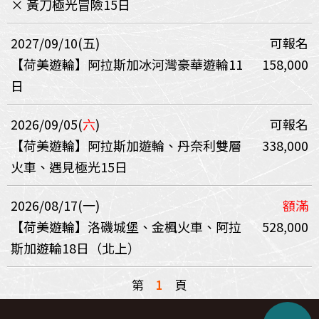
× 黃刀極光冒險15日
2027/09/10(五)
可報名
【荷美遊輪】阿拉斯加冰河灣豪華遊輪11
158,000
日
2026/09/05(
六
)
可報名
【荷美遊輪】阿拉斯加遊輪、丹奈利雙層
338,000
火車、遇見極光15日
2026/08/17(一)
額滿
【荷美遊輪】洛磯城堡、金楓火車、阿拉
528,000
斯加遊輪18日（北上）
第
1
頁