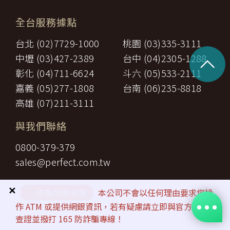
全台服務據點
台北 (02)7729-1000
桃園 (03)335-3111
^
中壢 (03)427-2389
台中 (04)2305-1288
彰化 (04)711-6624
斗六 (05)533-2111
嘉義 (05)277-1808
台南 (06)235-8818
高雄 (07)211-3111
與我們聯絡
0800-379-379
sales@perfect.com.tw
✕
⚠️
詐騙防範提醒
本公司不會以任何理由要求您操
作 ATM 或提供網銀資訊，若有疑慮請立即與官方客服
查證並撥打 165 防詐騙專線！