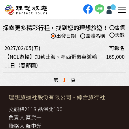
探索更多精彩行程，找到您的理想旅遊！
售價
天數
出發日期
團體名稱
2027/02/05(五)
可報名
【NCL遊輪】加勒比海、墨西哥豪華遊輪
169,000
11日（春節團）
第
1
頁
理想旅運社股份有限公司
- 綜合旅行社
交觀綜2118 品保北100
負責人 蔡榮一
聯絡人 羅中光