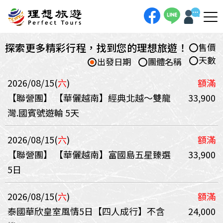
探索更多精彩行程，找到您的理想旅遊！
售價
天數
出發日期
團體名稱
2026/08/15(
六
)
額滿
【聯營團】
【華儷越南】經典北越～雙龍
33,900
灣.國賓號遊輪 5天
2026/08/15(
六
)
額滿
【聯營團】
【華儷越南】富國島五星臻選
33,900
5日
2026/08/15(
六
)
額滿
泰國華欣皇室風情5日【四人成行】不含
24,000