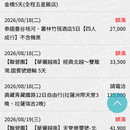
金橋5天(全程五星飯店)
2026/08/18(二)
額滿
泰國曼谷桂河、叢林竹筏酒店5日【四人
27,000
成行】不含機票
2026/08/18(二)
額滿
【聯營團】
【華儷越南】經典北越～雙龍
33,500
灣.國賓號遊輪 5天
2026/08/18(二)
請電洽
典藏青藏鐵路12日自由行(拉薩洲際天堂3
135,000
^
晚、拉薩瑞吉2晚)
2026/08/19(三)
額滿
【聯營團】
【華儷越南】天堂樂璽號-北
41,900