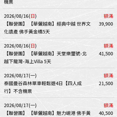
機票
2026/08/16(
日
)
額滿
【聯營團】
【華儷越南】經典中越 世界文
39,900
化遺產 佛手黃金橋5天
2026/08/16(
日
)
額滿
【聯營團】
【華儷越南】天堂樂璽號-北
41,500
越下龍灣-海上Villa 5天
2026/08/17(一)
額滿
泰國曼谷森林單車輕鬆遊4日【四人成
21,500
行】不含機票
2026/08/17(一)
額滿
【聯營團】
【華儷越南】魅力峴港 佛手黃
40,500