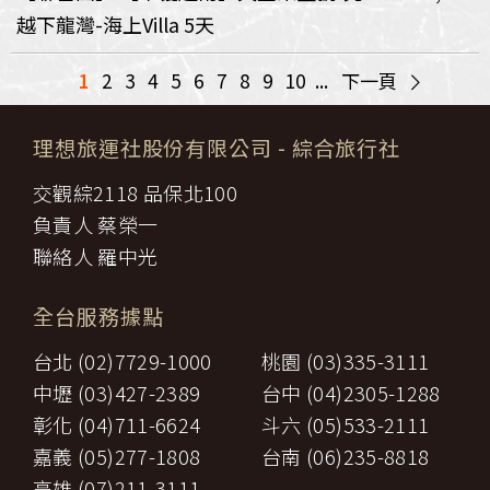
越下龍灣-海上Villa 5天
>
1
2
3
4
5
6
7
8
9
10
...
下一頁
理想旅運社股份有限公司
- 綜合旅行社
交觀綜2118 品保北100
負責人 蔡榮一
聯絡人 羅中光
全台服務據點
台北 (02)7729-1000
桃園 (03)335-3111
中壢 (03)427-2389
台中 (04)2305-1288
彰化 (04)711-6624
斗六 (05)533-2111
嘉義 (05)277-1808
台南 (06)235-8818
高雄 (07)211-3111