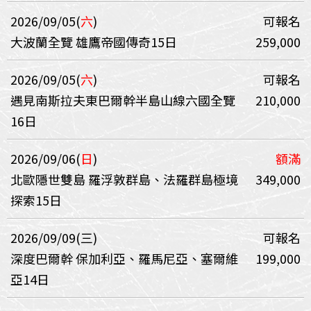
2026/09/05(
六
)
可報名
大波蘭全覽 雄鷹帝國傳奇15日
259,000
2026/09/05(
六
)
可報名
遇見南斯拉夫東巴爾幹半島山線六國全覽
210,000
16日
2026/09/06(
日
)
額滿
北歐隱世雙島 羅浮敦群島、法羅群島極境
349,000
探索15日
2026/09/09(三)
可報名
深度巴爾幹 保加利亞、羅馬尼亞、塞爾維
199,000
亞14日