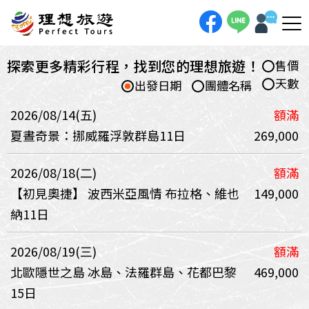
探索更多精彩行程，找到您的理想旅遊！
售價
天數
出發日期
團體名稱
2026/08/14(五)
額滿
夏晝奇景：挪威羅浮敦群島11日
269,000
2026/08/18(二)
額滿
【初見奧捷】 波西米亞風情 布拉格、維也
149,000
納11日
2026/08/19(三)
額滿
北歐隱世之島 冰島、法羅群島、花都巴黎
469,000
15日