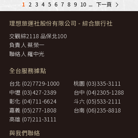
>
1
2
3
4
5
6
7
8
9
10
...
下一頁
理想旅運社股份有限公司
- 綜合旅行社
交觀綜2118 品保北100
負責人 蔡榮一
聯絡人 羅中光
全台服務據點
台北 (02)7729-1000
桃園 (03)335-3111
中壢 (03)427-2389
台中 (04)2305-1288
彰化 (04)711-6624
斗六 (05)533-2111
嘉義 (05)277-1808
台南 (06)235-8818
高雄 (07)211-3111
與我們聯絡