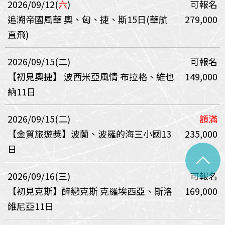
2026/09/12(
六
)
可報名
追溯帝國風華 奧、匈、捷、斯15日(華航
279,000
直飛)
2026/09/15(二)
可報名
【初見奧捷】 波西米亞風情 布拉格、維也
149,000
納11日
2026/09/15(二)
額滿
【金質旅遊獎】波蘭、波羅的海三小國13
235,000
日
^
2026/09/16(三)
可報名
【初見克斯】醉戀克斯 克羅埃西亞、斯洛
169,000
維尼亞11日