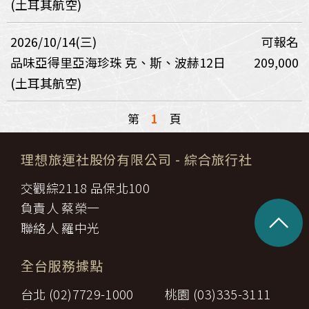
(土耳其航空)
2026/10/14(三)
可報名
品味亞得里亞海珍珠 克、斯、波赫12日
209,000
(土耳其航空)
第
1
頁
理想旅運社股份有限公司
- 綜合旅行社
交觀綜2118 品保北100
負責人 蔡榮一
^
聯絡人 羅中光
全台服務據點
台北 (02)7729-1000
桃園 (03)335-3111