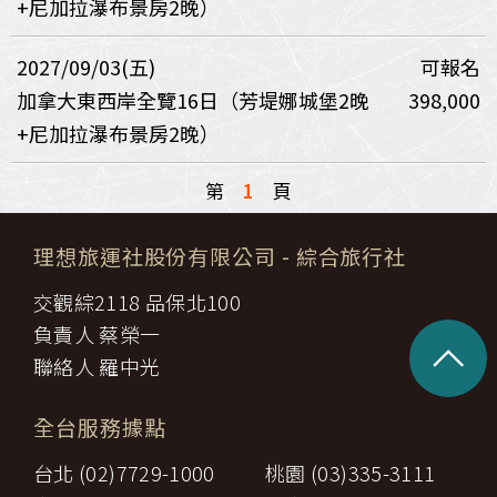
+尼加拉瀑布景房2晚）
2027/09/03(五)
可報名
加拿大東西岸全覽16日（芳堤娜城堡2晚
398,000
+尼加拉瀑布景房2晚）
第
1
頁
理想旅運社股份有限公司
- 綜合旅行社
交觀綜2118 品保北100
負責人 蔡榮一
^
聯絡人 羅中光
全台服務據點
台北 (02)7729-1000
桃園 (03)335-3111