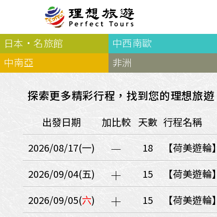
日本·名旅館
中西南歐
北歐
經典
服務Plus+
表單
極光
羅浮敦群島
挪威
奧入
中南亞
非洲
會員專區
旅客
芬蘭
瑞典
丹麥
冰島
廣島
電子圖書
自帶
法羅群島
格陵蘭島
日本
探索更多精彩行程，找到您的理想旅遊
優惠券回饋
傳真
北歐５國
四國
意見表抽獎
國外
出發日期
加比較
天數
行程名稱
🍁
東歐
量身訂做
郵輪
🍁
訂單查詢付款
國內
１６湖國家公園
2026/08/17(一)
18
【荷美遊輪
🍁
聯絡我們
巴爾幹半島
🍁
觀光局Taiwan
波蘭‧波羅的海
2026/09/04(五)
15
【荷美遊輪】
❄️
保加利亞‧羅馬尼亞
2026/09/05(
六
)
15
【荷美遊輪
日本
捷克
波蘭
匈牙利