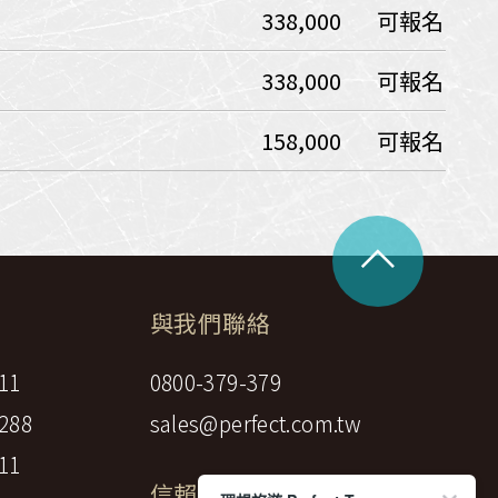
338,000
可報名
中美５國
祕魯
智利
爾
338,000
可報名
兩極會
158,000
可報名
北極
南極
荷美遊輪
卡達
阿拉斯加
^
極光峽灣
巴拿馬運河
與我們聯絡
銀海遊輪
大洋遊輪
11
0800-379-379
NCL遊輪
288
sales@perfect.com.tw
迪士尼遊輪
11
歐洲河輪
信賴標章