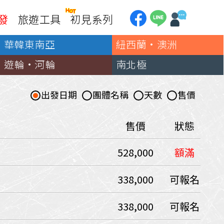
發
旅遊工具
初見系列
華韓東南亞
紐西蘭·澳洲
加拿大
銀行優惠
黃刀鎮極光
遊輪·河輪
南北極
第一銀行刷卡回饋
加東賞楓
聯邦銀行刷卡回饋
加西大環線
出發日期
團體名稱
天數
售價
國泰世華刷卡回饋
加拿大東西岸全覽
台新銀行3期
美國
售價
狀態
中國信託3期/6期
美西國家公園
）
528,000
額滿
威
美東紐奧良
企業專區
兆豐商銀
中南美
338,000
可報名
巴西嘉年華
338,000
可報名
🗿復活節島
天空之鏡-玻利維亞