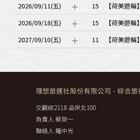
日本
斯洛伐克
克羅埃西亞
2026/09/11(五)
15
【荷美遊輪】
斯洛維尼亞
中國
波士尼亞赫塞哥維納
2026/09/18(五)
15
【荷美遊輪】
北疆
俄羅斯聯邦
韓國
2027/09/10(五)
11
【荷美遊輪
西南歐
首爾
荷蘭國王節
楓紅
英愛軍樂節
東南
賽普勒斯‧馬爾他
泰國M
天空之城‧愛琴海三島
理想旅運社股份有限公司
- 綜合
瑞士觀景火車名峰健行
義大利
西西里島
西班牙
交觀綜2118 品保北100
葡萄牙
德國
奧地利
負責人 蔡榮一
荷蘭
法國
瑞士
英國
聯絡人 羅中光
愛爾蘭