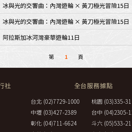
環航
冰與光的交響曲：內灣遊輪 × 黃刀極光冒險15日
印度
斯里蘭卡
不丹‧大吉嶺‧喀什米
冰與光的交響曲：內灣遊輪 × 黃刀極光冒險15日
青藏鐵路
中東
】阿拉斯加冰河灣豪華遊輪11日
海灣５國
‧華城
土耳其
雪嶽南怡島
第
1
頁
沙烏地阿拉伯
阿曼
亞
科威特
巴林
iniTour
富國島
澳洲
旅行社
全台服務據點
紐西蘭
大溪地
台北 (02)7729-1000
桃園 (03)335-31
中壢 (03)427-2389
台中 (04)2305-1
彰化 (04)711-6624
斗六 (05)533-21