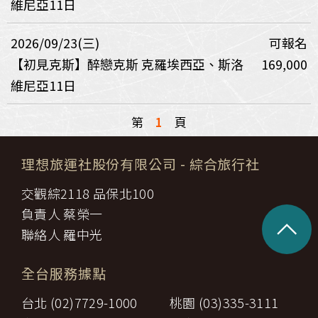
維尼亞11日
2026/09/23(三)
可報名
【初見克斯】醉戀克斯 克羅埃西亞、斯洛
169,000
維尼亞11日
第
1
頁
理想旅運社股份有限公司
- 綜合旅行社
交觀綜2118 品保北100
負責人 蔡榮一
^
聯絡人 羅中光
全台服務據點
台北 (02)7729-1000
桃園 (03)335-3111