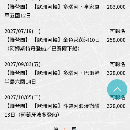
【聯營團】
【歐洲河輪】多瑙河．皇家風
283,000
華五國12日
2027/07/19(一)
可報名
【聯營團】
【歐洲河輪】金色萊茵河10日
258,000
（阿姆斯特丹登船／巴賽爾下船）
2027/09/03(五)
可報名
【聯營團】
【歐洲河輪】多瑙河．巴爾幹
328,000
半島六國14日
^
2027/10/05(二)
可報名
【聯營團】
【歐洲河輪】斗羅河浪漫微醺
328,000
13日（葡萄牙波多登船）
第
1
頁