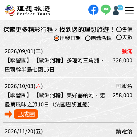
探索更多精彩行程，找到您的理想旅遊！
售價
天數
出發日期
團體名稱
2026/09/01(二)
額滿
【聯營團】
【歐洲河輪】多瑙河三角洲．
326,000
巴爾幹半島七國15日
2026/10/03(
六
)
可報名
【聯營團】
【歐洲河輪】美好塞納河．諾
258,000
曼第風味之旅10日（法國巴黎登船）
已成團
2026/11/20(五)
請電洽