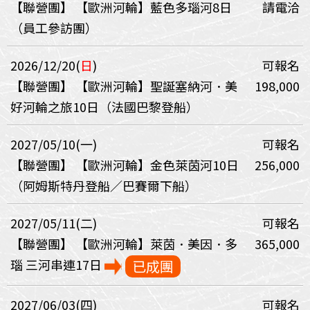
【聯營團】
【歐洲河輪】藍色多瑙河8日
請電洽
（員工參訪團）
2026/12/20(
日
)
可報名
【聯營團】
【歐洲河輪】聖誕塞納河．美
198,000
好河輪之旅10日（法國巴黎登船）
2027/05/10(一)
可報名
【聯營團】
【歐洲河輪】金色萊茵河10日
256,000
（阿姆斯特丹登船／巴賽爾下船）
2027/05/11(二)
可報名
【聯營團】
【歐洲河輪】萊茵．美因．多
365,000
瑙 三河串連17日
已成團
2027/06/03(四)
可報名