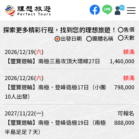
探索更多精彩行程，找到您的理想旅遊！
售價
天數
出發日期
團體名稱
2026/12/19(
六
)
額滿
【璽寶遊輪】南極三島攻頂大環線27日
1,460,000
2026/12/26(
六
)
額滿
【璽寶遊輪】南極、登峰造極17日（小團
798,000
10人出發）
2027/11/22(一)
可報名
【璽寶遊輪】南極、登峰造極19日（南極
888,000
半島足足７天）