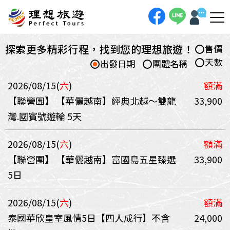
探索更多精彩行程，找到您的理想旅遊！
售價
天數
出發日期
團體名稱
2026/08/15(
六
)
額滿
【聯營團】
【華儷越南】經典北越～雙龍
33,900
灣.國賓號遊輪 5天
2026/08/15(
六
)
額滿
【聯營團】
【華儷越南】富國島五星臻選
33,900
5日
2026/08/15(
六
)
額滿
泰國華欣皇室風情5日【四人成行】不含
24,000