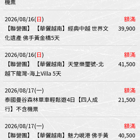
機票
2026/08/16(
日
)
額滿
【聯營團】
【華儷越南】經典中越 世界文
39,900
化遺產 佛手黃金橋5天
2026/08/16(
日
)
額滿
【聯營團】
【華儷越南】天堂樂璽號-北
41,500
越下龍灣-海上Villa 5天
2026/08/17(一)
額滿
泰國曼谷森林單車輕鬆遊4日【四人成
21,500
行】不含機票
2026/08/17(一)
額滿
【聯營團】
【華儷越南】魅力峴港 佛手黃
40,500