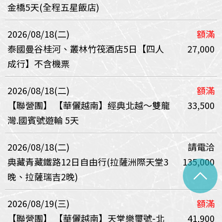
金橋5天(全程五星飯店)
2026/08/18(二)
額滿
泰國曼谷桂河、叢林竹筏酒店5日【四人
27,000
成行】不含機票
2026/08/18(二)
額滿
【聯營團】
【華儷越南】經典北越～雙龍
33,500
灣.國賓號遊輪 5天
2026/08/18(二)
請電洽
典藏青藏鐵路12日自由行(拉薩洲際天堂3
135,000
^
晚、拉薩瑞吉2晚)
2026/08/19(三)
額滿
【聯營團】
【華儷越南】天堂樂璽號-北
41,900