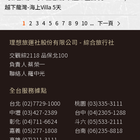
越下龍灣-海上Villa 5天
>
1
2
3
4
5
6
7
8
9
10
...
下一頁
理想旅運社股份有限公司
- 綜合旅行社
交觀綜2118 品保北100
負責人 蔡榮一
聯絡人 羅中光
全台服務據點
台北 (02)7729-1000
桃園 (03)335-3111
中壢 (03)427-2389
台中 (04)2305-1288
彰化 (04)711-6624
斗六 (05)533-2111
嘉義 (05)277-1808
台南 (06)235-8818
高雄 (07)211-3111